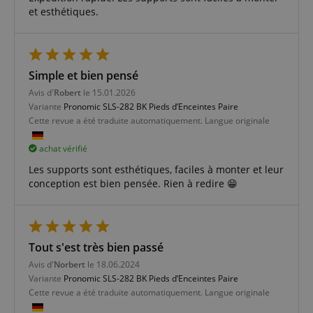
et esthétiques.
Fonctionnalité
Simple et bien pensé
Avis d'
Robert
le 15.01.2026
Variante
Pronomic SLS-282 BK Pieds d’Enceintes Paire
Strictement nécessaire
Performance
Cette revue a été traduite automatiquement. Langue originale
Ciblage
Fonctionnalité
achat vérifié
Les cookies strictement nécessaires permettent des
Les supports sont esthétiques, faciles à monter et leur
fonctionnalités de base du site Web telles que la
conception est bien pensée. Rien à redire 😁
connexion des utilisateurs et la gestion des
comptes. Le site Web ne peut pas être utilisé
correctement sans les cookies strictement
nécessaires.
Fournisseur /
Nom
E
Tout s'est très bien passé
Domaine
Avis d'
Norbert
le 18.06.2024
CookieScriptConsent
CookieScript
Variante
Pronomic SLS-282 BK Pieds d’Enceintes Paire
.kirstein.fr
Cette revue a été traduite automatiquement. Langue originale