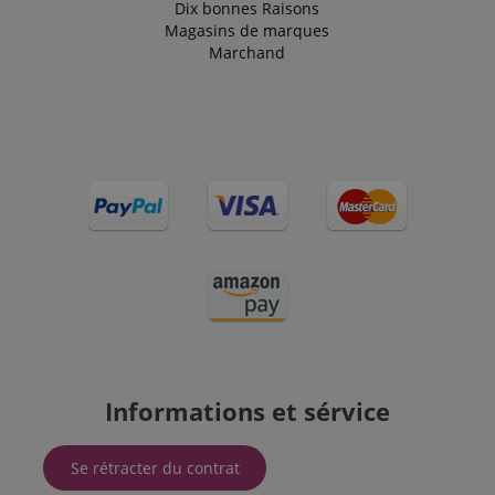
Dix bonnes Raisons
l'utilisateur
final a pu
Magasins de marques
voir avant de
Marchand
visiter ledit
site Web.
SM
.c.clarity.ms
Session
This is a
Microsoft
MSN 1st
party cookie
which we use
to measure
the use of
the website
for internal
analytics.
IDE
1 an 1
Ce cookie est
Google LLC
mois
défini par
.doubleclick.net
Doubleclick
et fournit des
informations
sur la
manière dont
l'utilisateur
final utilise le
Informations et sérvice
site Web et
sur toute
publicité que
l'utilisateur
Se rétracter du contrat
final a pu
voir avant de