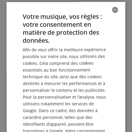
l'évaluation des clients
Votre musique, vos règles :
votre consentement en
ENGLISH
matière de protection des
GERMAN
5.0
données.
5.0
/
DUTCH
Afin de vous offrir la meilleure expérience
Basé sur 4 Evaluations
FRENCH
possible sur notre site, nous utilisons des
cookies. Cela comprend des cookies
5 Etoiles
4
ITALIAN
essentiels au bon fonctionnement
4 Etoiles
0
SPANISH
technique du site, ainsi que des cookies
3 Etoiles
0
destinés à mesurer les performances et à
2 Etoiles
0
personnaliser le contenu et les publicités.
1 Etoile
0
Pour la personnalisation et l’analyse, nous
Une vérification des évaluations a eu lieu comme
utilisons notamment les services de
suit : Seuls les clients qui sont inscrits dans notre
Google. Dans ce cadre, des données à
boutique en ligne et qui ont effectivement acheté
caractère personnel, telles que des
le produit chez nous peuvent donner une
identifiants d’appareil, peuvent être
évaluation de l'article dans leur compte client.
transmises à Google. Votre consentement