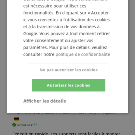
est nécessaire pour utiliser ces
fonctionnalités. En cliquant sur « Accepter
», vous consentez à l’utilisation des cookies
Excellent produit
et à la transmission de vos données à
Avis d'
Markus
le 27.02.2026
Google. Vous pouvez à tout moment retirer
Cette revue a été traduite automatiquement. Langue originale
votre consentement ou ajuster vos
paramètres. Pour plus de détails, veuillez
achat vérifié
consulter notre
politique de confidentialité
Facile à monter, sans aucun problème !!! Je suis très
satisfait. LG Markus
Ne pas autoriser les cookies
Autoriser les cookies
Support haut de gamme
Afficher les détails
Avis d'
Peter
le 22.02.2026
Variante
Pronomic SLS-282 BK Pieds d’Enceintes Paire
Cette revue a été traduite automatiquement. Langue originale
Strictement
Performance
Ciblage
nécessaire
achat vérifié
Expédition rapide. Les supports sont faciles à monter