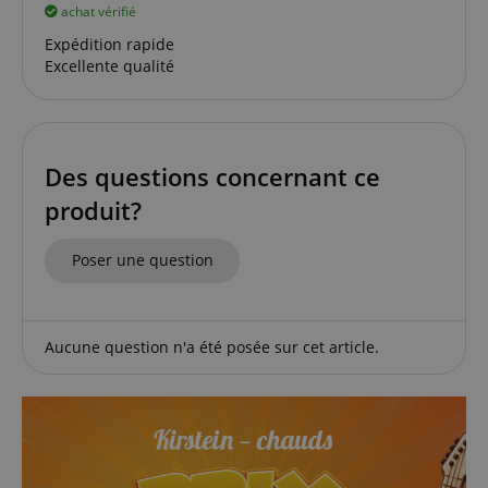
achat vérifié
Expédition rapide
Excellente qualité
Des questions concernant ce
produit?
Politique de confidentialité de
sid_key
www.kirstein.fr
Google
CrossDomainCookieScriptConsent_389
.crossdomain.cookie-
Poser une question
script.com
FPGSID
Google
.kirstein.fr
Aucune question n'a été posée sur cet article.