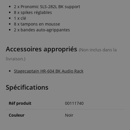
2 x Pronomic SLS-282L BK support
8 x spikes réglables
1 x clé
8 x tampons en mousse
2 x bandes auto-agrippantes
Accessoires appropriés
(Non inclus dans la
livraison.)
Stagecaptain HR-604 BK Audio Rack
Spécifications
Réf produit
00111740
Couleur
Noir