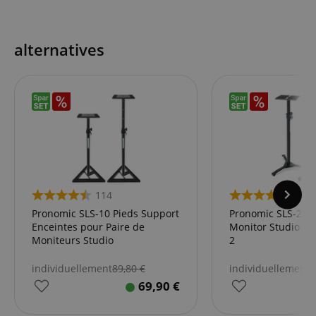
alternatives
114
114
Pronomic SLS-10 Pieds Support
Pronomic SLS-20 P
Enceintes pour Paire de
Monitor Studio Pli
Moniteurs Studio
2
individuellement
89,80
€
individuellement
9
69,90
€