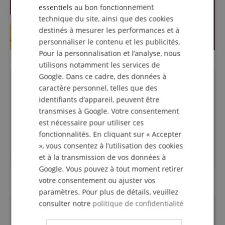
essentiels au bon fonctionnement
SPANISH
technique du site, ainsi que des cookies
destinés à mesurer les performances et à
personnaliser le contenu et les publicités.
Pour la personnalisation et l’analyse, nous
utilisons notamment les services de
Google. Dans ce cadre, des données à
Des questions concernant ce
caractère personnel, telles que des
produit?
identifiants d’appareil, peuvent être
transmises à Google. Votre consentement
est nécessaire pour utiliser ces
Poser une question
fonctionnalités. En cliquant sur « Accepter
», vous consentez à l’utilisation des cookies
et à la transmission de vos données à
Aucune question n'a été posée sur cet article.
Google. Vous pouvez à tout moment retirer
votre consentement ou ajuster vos
paramètres. Pour plus de détails, veuillez
consulter notre
politique de confidentialité
alternatives