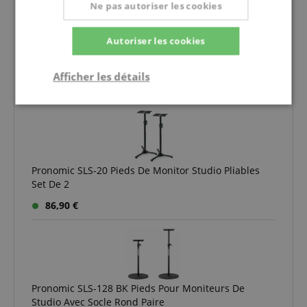
Ne pas autoriser les cookies
Autoriser les cookies
Pronomic SLS-10 Pieds Support Enceintes pour Paire
de Moniteurs Studio
Afficher les détails
69,90 €
Strictement
Performance
Ciblage
nécessaire
Pronomic SLS-20 Pieds De Monitor Studio Pliables
Fonctionnalité
Set De 2
86,90 €
Strictement nécessaire
Performance
Ciblage
Fonctionnalité
Pronomic SLS-128 BK Pieds Pour Moniteurs De
Studio Avec Socle Rond Paire