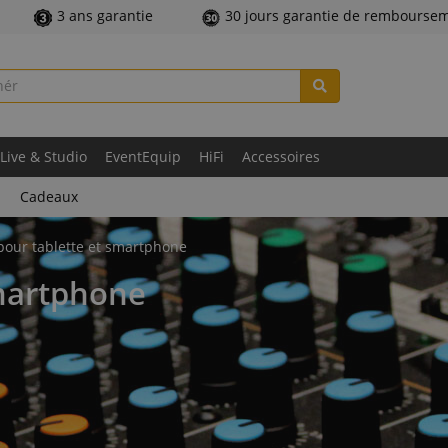
3 ans garantie
30 jours garantie de rembourse
Live & Studio
EventEquip
HiFi
Accessoires
Cadeaux
pour tablette et smartphone
smartphone