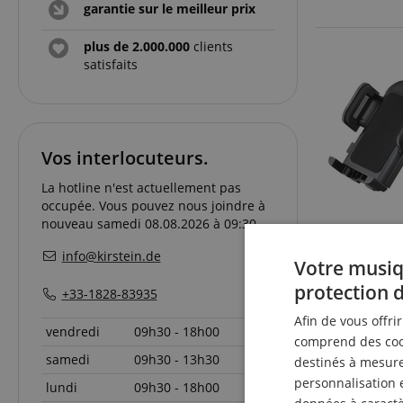
garantie sur le meilleur prix
plus de 2.000.000
clients
satisfaits
Vos interlocuteurs.
La hotline n'est actuellement pas
occupée. Vous pouvez nous joindre à
nouveau samedi 08.08.2026 à 09:30.
info@kirstein.de
Votre musiq
protection 
+33-1828-83935
Afin de vous offri
vendredi
09h30 - 18h00
comprend des cook
samedi
09h30 - 13h30
destinés à mesurer
personnalisation 
lundi
09h30 - 18h00