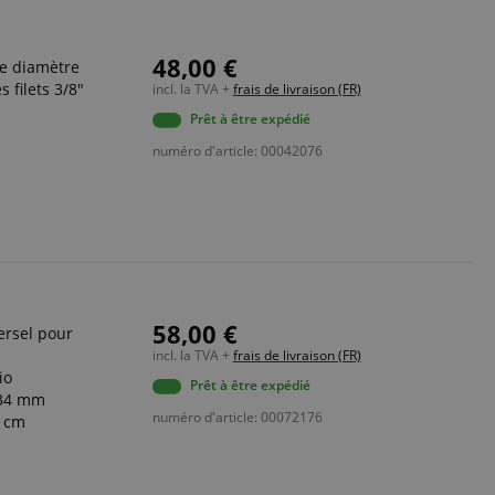
48,00 €
de diamètre
s filets 3/8"
incl. la TVA +
frais de livraison (FR)
Prêt à être expédié
numéro d'article: 00042076
58,00 €
ersel pour
incl. la TVA +
frais de livraison (FR)
io
Prêt à être expédié
334 mm
numéro d'article: 00072176
5 cm