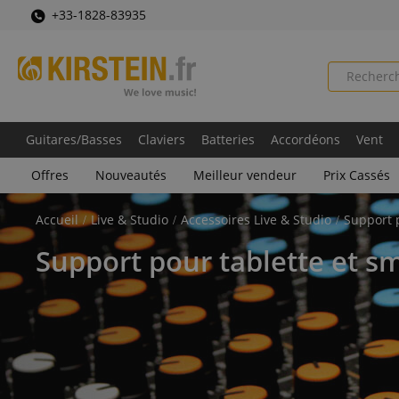
+33-1828-83935
Guitares/Basses
Claviers
Batteries
Accordéons
Vent
Offres
Nouveautés
Meilleur vendeur
Prix Cassés
Accueil
Live & Studio
Accessoires Live & Studio
Support 
Support pour tablette et 