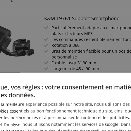
K&M 19761 Support Smartphone
Particulièrement adapté aux smartphone
plats et lecteurs MP3
Les commandes restent pleinement fonc
Rotation à 360°
Bras de maintien flexible pour un posi
personnalisé
Fixable jusqu?à 30 mm
Largeur : de 45 à 90 mm
ue, vos règles : votre consentement en matiè
Pronomic UTH-20 Support Universel P
des données.
Support universel pour tablettes de toute
courantes
r la meilleure expérience possible sur notre site, nous utilisons des
Facilement extensible grâce à une ferme
ies essentiels au bon fonctionnement technique du site, ainsi qu
une main
 les performances et à personnaliser le contenu et les publicités.
Hauteur réglable jusqu'à 171 cm
et l’analyse, nous utilisons notamment les services de Google. Dans
Rotation, inclinaison et réglage en haute