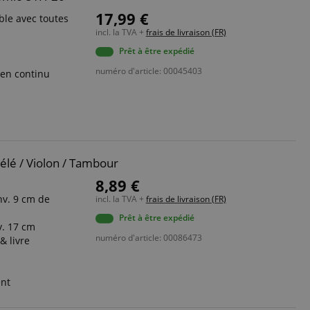
17,99 €
ble avec toutes
incl. la TVA +
frais de livraison (FR)
Prêt à être expédié
numéro d'article: 00045403
 en continu
élé / Violon / Tambour
8,89 €
nv. 9 cm de
incl. la TVA +
frais de livraison (FR)
Prêt à être expédié
v. 17 cm
numéro d'article: 00086473
& livre
ent