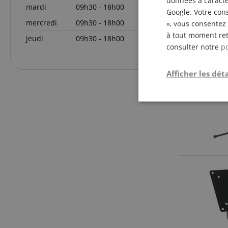
données à caractèr
mardi
09h30 - 18h00
Google. Votre cons
mercredi
09h30 - 18h00
», vous consentez 
à tout moment ret
jeudi
09h30 - 18h00
consulter notre
po
Afficher les déta
Strictemen
nécessair
Les cookies stricteme
la gestion des compte