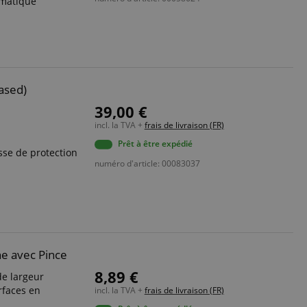
ismatique
okie-Script.com
or cookie consent
y for Cookie-
to work properly.
ased)
39,00 €
incl. la TVA +
frais de livraison (FR)
serve user session
.
Prêt à être expédié
sse de protection
numéro d'article: 00083037
sion sont utilisés
pplication. It
ivités des pages
ure site
to provide a more
reprendre là où ils
e avec Pince
tics - qui est une
icitaires tels que
ouramment utilisé de
8,89 €
e largeur
sateurs uniques en
ifiant client. Il
rfaces en
incl. la TVA +
frais de livraison (FR)
ilisé pour calculer
tifier. It can be
ur les rapports