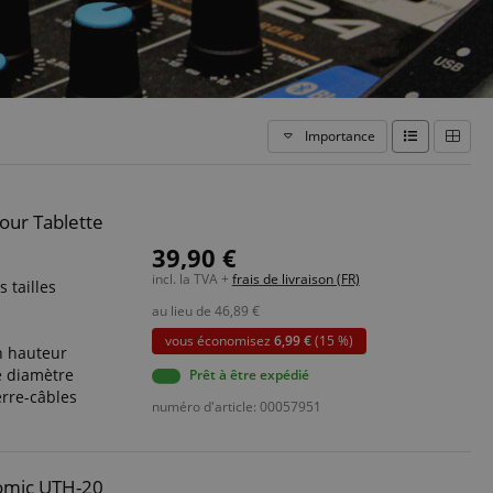
Importance
our Tablette
39,90 €
incl. la TVA +
frais de livraison (FR)
 tailles
au lieu de
46,89
€
vous économisez
6,99 €
(15 %)
en hauteur
e diamètre
Prêt à être expédié
rre-câbles
numéro d'article: 00057951
nomic UTH-20