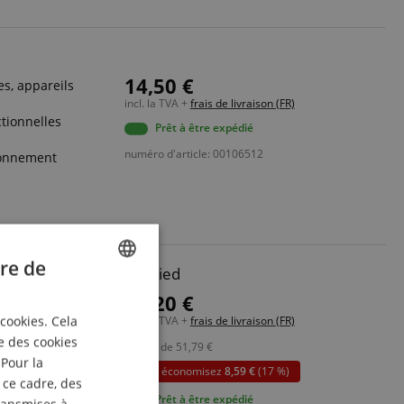
14,50 €
s, appareils
incl. la TVA +
frais de livraison (FR)
tionnelles
Prêt à être expédié
numéro d'article: 00106512
tionnement
re de
our Tablette Avec Trépied
ENGLISH
43,20 €
s tailles
 cookies. Cela
incl. la TVA +
frais de livraison (FR)
GERMAN
ture pratique à
e des cookies
au lieu de
51,79
€
DUTCH
 Pour la
vous économisez
8,59 €
(17 %)
 ce cadre, des
FRENCH
ur sans paliers
Prêt à être expédié