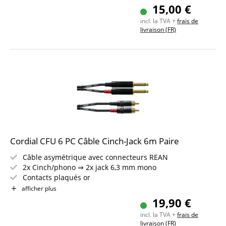
Longueur : 3 m
15,00 €
Couleur : noir
incl. la TVA +
frais de
livraison (FR)
Cordial CFU 6 PC Câble Cinch-Jack 6m Paire
Câble asymétrique avec connecteurs REAN
2x Cinch/phono ⇒ 2x jack 6,3 mm mono
Contacts plaqués or
Longueur : 6 m
afficher plus
Couleur : noir
19,90 €
incl. la TVA +
frais de
livraison (FR)