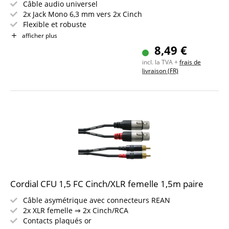
Câble audio universel
2x Jack Mono 6,3 mm vers 2x Cinch
Flexible et robuste
Transmission propre
afficher plus
8,49 €
incl. la TVA +
frais de
livraison (FR)
Cordial CFU 1,5 FC Cinch/XLR femelle 1,5m paire
Câble asymétrique avec connecteurs REAN
2x XLR femelle ⇒ 2x Cinch/RCA
Contacts plaqués or