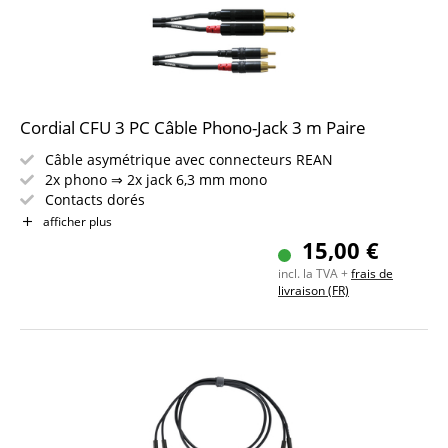
Cordial CFU 3 PC Câble Phono-Jack 3 m Paire
Câble asymétrique avec connecteurs REAN
2x phono ⇒ 2x jack 6,3 mm mono
Contacts dorés
Longueur : 3 m
afficher plus
Couleur : noir
15,00 €
incl. la TVA +
frais de
livraison (FR)