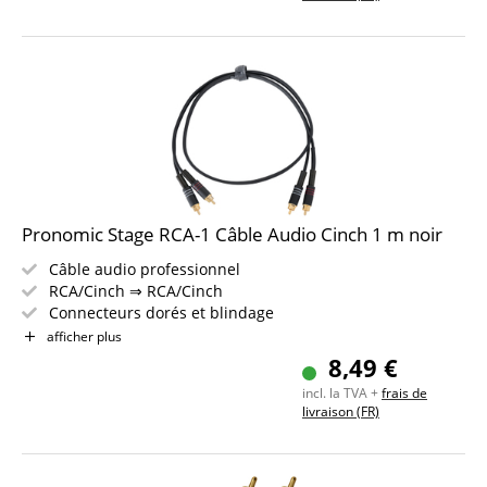
Pronomic Stage RCA-1 Câble Audio Cinch 1 m noir
Câble audio professionnel
RCA/Cinch ⇒ RCA/Cinch
Connecteurs dorés et blindage
Décharge de traction à pince et gaine anti-flexion en
afficher plus
acier ressort
8,49 €
Longueur : 1 m
incl. la TVA +
frais de
Inclus bande auto-agrippante
livraison (FR)