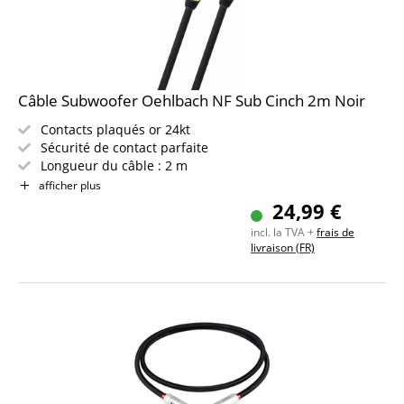
Câble Subwoofer Oehlbach NF Sub Cinch 2m Noir
Contacts plaqués or 24kt
Sécurité de contact parfaite
Longueur du câble : 2 m
OFC - cuivre sans oxygène
afficher plus
Garantie 30 ans
24,99 €
Technologie allemande
incl. la TVA +
frais de
livraison (FR)