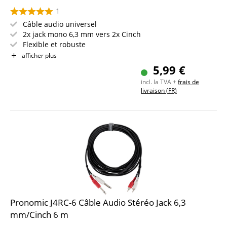
1
Câble audio universel
2x jack mono 6,3 mm vers 2x Cinch
Flexible et robuste
Transmission claire
afficher plus
5,99 €
incl. la TVA +
frais de
livraison (FR)
Pronomic J4RC-6 Câble Audio Stéréo Jack 6,3
mm/Cinch 6 m