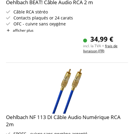
Oehlbach BEAT! Câble Audio RCA 2 m
Câble RCA stéréo
Contacts plaqués or 24 carats
OFC - cuivre sans oxygène
Longueur du câble : 2 m
afficher plus
Structure de blindage : 1x feuille alu + 1x tresse cuivre
34,99 €
Garantie 30 ans
incl. la TVA +
frais de
livraison (FR)
Oehlbach NF 113 DI Câble Audio Numérique RCA
2m
SPOFC - cuivre sans oxygène argenté