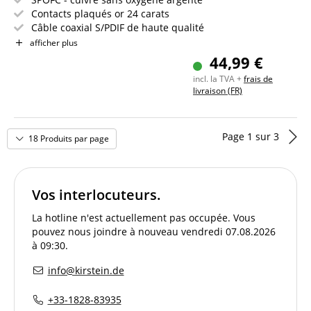
Contacts plaqués or 24 carats
Câble coaxial S/PDIF de haute qualité
Longueur du câble : 2 m
afficher plus
Fabriqué en Allemagne
44,99 €
Garantie 30 ans
incl. la TVA +
frais de
livraison (FR)
Page
1
sur
3
18 Produits par page
Vos interlocuteurs.
La hotline n'est actuellement pas occupée. Vous
pouvez nous joindre à nouveau vendredi 07.08.2026
à 09:30.
info@kirstein.de
+33-1828-83935