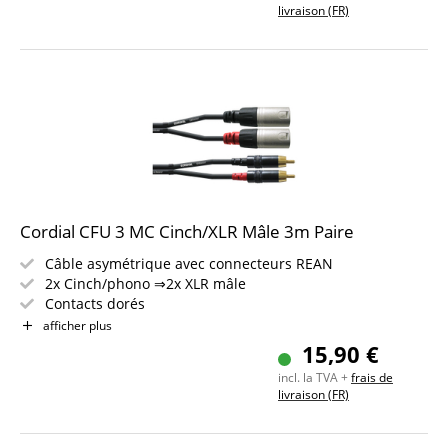
livraison (FR)
Cordial CFU 3 MC Cinch/XLR Mâle 3m Paire
Câble asymétrique avec connecteurs REAN
2x Cinch/phono ⇒2x XLR mâle
Contacts dorés
Longueur : 3m
afficher plus
Couleur : noir
15,90 €
incl. la TVA +
frais de
livraison (FR)