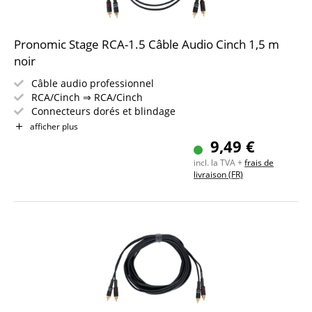
Pronomic Stage RCA-1.5 Câble Audio Cinch 1,5 m
noir
Câble audio professionnel
RCA/Cinch ⇒ RCA/Cinch
Connecteurs dorés et blindage
Décharge de traction à pince et gaine anti-coudure en
afficher plus
acier ressort
9,49 €
Longueur : 1,5 m
incl. la TVA +
frais de
Inclus bande auto-agrippante
livraison (FR)