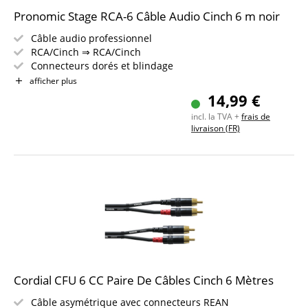
Pronomic Stage RCA-6 Câble Audio Cinch 6 m noir
Câble audio professionnel
RCA/Cinch ⇒ RCA/Cinch
Connecteurs dorés et blindage
Décharge de traction à pince et gaine anti-flexion en
afficher plus
acier ressort
14,99 €
Longueur : 6 m
incl. la TVA +
frais de
Inclus bande auto-agrippante
livraison (FR)
Cordial CFU 6 CC Paire De Câbles Cinch 6 Mètres
Câble asymétrique avec connecteurs REAN