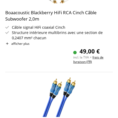
Boaacoustic Blackberry HiFi RCA Cinch Câble
Subwoofer 2,0m
Câble signal HiFi coaxial Cinch
Structure intérieure multibrins avec une section de
0,2407 mm² chacun
Conducteur intérieur en OFC (99,99 %)
afficher plus
Connecteurs Cinch plaqués or 24k
49,00 €
Blindage en feuille d?aluminium et tresse de cuivre
incl. la TVA +
frais de
étamé
livraison (FR)
Longueur : 2,0 m