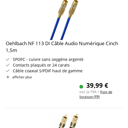
Oehlbach NF 113 DI Câble Audio Numérique Cinch
1,5m
SPOFC - cuivre sans oxygène argenté
Contacts plaqués or 24 carats
Câble coaxial S/PDIF haut de gamme
Longueur du câble : 1,5 m
afficher plus
Fabriqué en Allemagne
39,99 €
Garantie 30 ans
incl. la TVA +
frais de
livraison (FR)