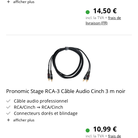
Longueur : 1,5m
afficher plus
Couleur : noir
14,50 €
incl. la TVA +
frais de
livraison (FR)
Pronomic Stage RCA-3 Câble Audio Cinch 3 m noir
Câble audio professionnel
RCA/Cinch ⇒ RCA/Cinch
Connecteurs dorés et blindage
Décharge de traction à pince et gaine anti-flexion en
afficher plus
acier ressort
10,99 €
Longueur : 3 m
incl. la TVA +
frais de
Inclus bande auto-agrippante