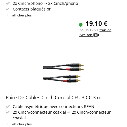
2x Cinch/phono ⇒ 2x Cinch/phono
Contacts plaqués or
Longueur: 6 m
afficher plus
Couleur: noir
19,10 €
incl. la TVA +
frais de
livraison (FR)
Paire De Câbles Cinch Cordial CFU 3 CC 3 m
Câble asymétrique avec connecteurs REAN
2x Cinch/connecteur coaxial ⇒ 2x Cinch/connecteur
coaxial
Contacts plaqués or
afficher plus