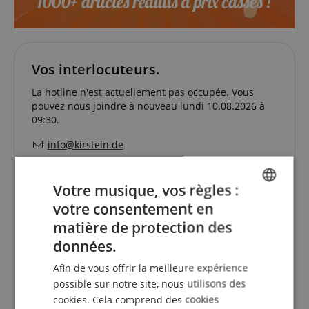
Vos interlocuteurs.
La hotline n'est actuellement pas occupée. Vous
pouvez nous joindre à nouveau lundi 10.08.2026 à
09:30.
info@kirstein.de
+33-1828-83935
Votre musique, vos règles :
lundi
09h30 - 18h00
votre consentement en
ENGLISH
mardi
09h30 - 18h00
matière de protection des
GERMAN
données.
mercredi
09h30 - 18h00
DUTCH
jeudi
09h30 - 18h00
Afin de vous offrir la meilleure expérience
FRENCH
possible sur notre site, nous utilisons des
vendredi
09h30 - 18h00
cookies. Cela comprend des cookies
ITALIAN