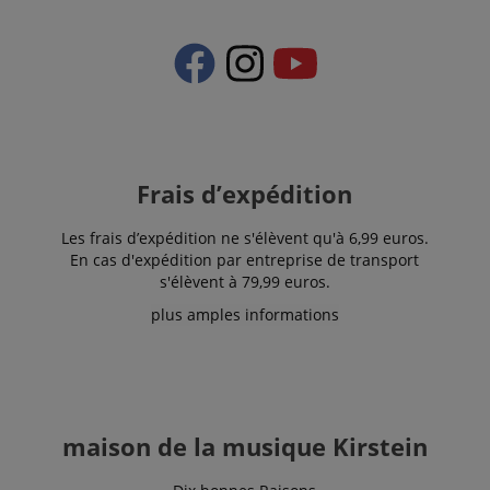
Les cookies strictement nécessaires permettent des
fonctionnalités de base du site Web telles que la
connexion des utilisateurs et la gestion des
comptes. Le site Web ne peut pas être utilisé
correctement sans les cookies strictement
nécessaires.
Fournisseur /
Nom
E
Domaine
CookieScriptConsent
CookieScript
Frais d’expédition
.kirstein.fr
Les frais d’expédition ne s'élèvent qu'à 6,99 euros.
En cas d'expédition par entreprise de transport
s'élèvent à 79,99 euros.
plus amples informations
maison de la musique Kirstein
Politique de confidentialité de
sid_key
www.kirstein.fr
Google