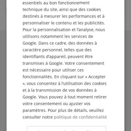
samedi
fermée
essentiels au bon fonctionnement
SPANISH
technique du site, ainsi que des cookies
destinés à mesurer les performances et à
personnaliser le contenu et les publicités.
Pour la personnalisation et l’analyse, nous
utilisons notamment les services de
Google. Dans ce cadre, des données à
caractère personnel, telles que des
identifiants d’appareil, peuvent être
transmises à Google. Votre consentement
est nécessaire pour utiliser ces
fonctionnalités. En cliquant sur « Accepter
», vous consentez à l’utilisation des cookies
et à la transmission de vos données à
Le Kirstein Beat !
Google. Vous pouvez à tout moment retirer
votre consentement ou ajuster vos
Inscris-toi maintenant à notre newsletter et assure-
paramètres. Pour plus de détails, veuillez
toi de recevoir ton
bon de 5€
.
consulter notre
politique de confidentialité