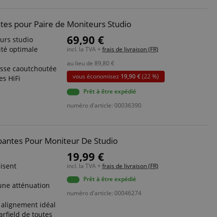
tes pour Paire de Moniteurs Studio
69,90 €
urs studio
ité optimale
incl. la TVA +
frais de livraison (FR)
au lieu de
89,80
€
sse caoutchoutée
vous économisez
19,90 €
(22 %)
es HiFi
Prêt à être expédié
numéro d'article: 00036390
bantes Pour Moniteur De Studio
19,99 €
isent
incl. la TVA +
frais de livraison (FR)
Prêt à être expédié
une atténuation
numéro d'article: 00046274
 alignement idéal
arfield de toutes