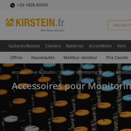
+33-1828-83935
Guitares/Basses
Claviers
Batteries
Accordéons
Vent
Offres
Nouveautés
Meilleur vendeur
Prix Cassés
Accueil
Live & Studio
Studio
Monitoring Studio
Accesso
Accessoires pour Monitorin