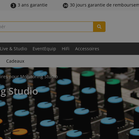
3 ans garantie
30 jours garantie de rembourse
Live & Studio
EventEquip
HiFi
Accessoires
Cadeaux
ires pour Monitoring Studio
g Studio