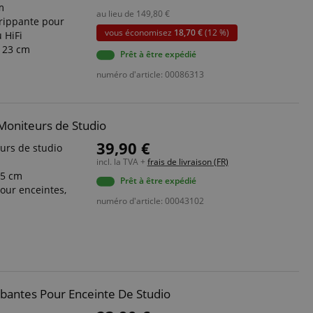
m
au lieu de
149,80
€
rippante pour
okie-Script.com
vous économisez
18,70 €
(12 %)
 HiFi
or cookie consent
y for Cookie-
x 23 cm
Prêt à être expédié
to work properly.
numéro d'article: 00086313
Moniteurs de Studio
serve user session
.
39,90 €
urs de studio
incl. la TVA +
frais de livraison (FR)
,5 cm
Prêt à être expédié
our enceintes,
numéro d'article: 00043102
sion sont utilisés
pplication. It
ivités des pages
ure site
to provide a more
reprendre là où ils
tics - qui est une
icitaires tels que
ouramment utilisé de
sateurs uniques en
bantes Pour Enceinte De Studio
ifiant client. Il
ilisé pour calculer
tifier. It can be
ur les rapports