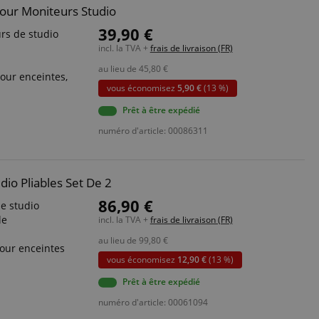
our Moniteurs Studio
39,90 €
rs de studio
incl. la TVA +
frais de livraison (FR)
au lieu de
45,80
€
our enceintes,
vous économisez
5,90 €
(13 %)
Prêt à être expédié
numéro d'article: 00086311
io Pliables Set De 2
86,90 €
e studio
le
incl. la TVA +
frais de livraison (FR)
au lieu de
99,80
€
our enceintes
vous économisez
12,90 €
(13 %)
Prêt à être expédié
numéro d'article: 00061094