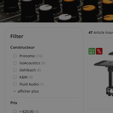
47
Article trou
Filter
Constructeur
Pronomic
(16)
IsoAcoustics
(9)
Oehlbach
(8)
K&M
(3)
Fluid Audio
(1)
afficher plus
Prix
< €20.00
(4)