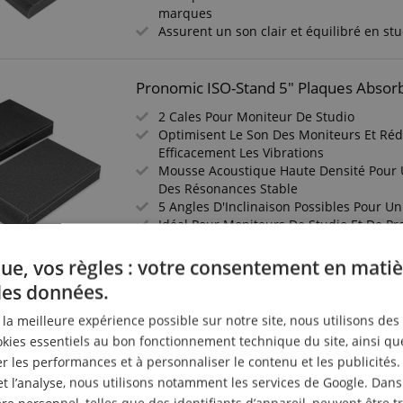
marques
Assurent un son clair et équilibré en st
Pronomic ISO-Stand 5" Plaques Absor
2 Cales Pour Moniteur De Studio
Optimisent Le Son Des Moniteurs Et Réd
Efficacement Les Vibrations
Mousse Acoustique Haute Densité Pour 
Des Résonances Stable
5 Angles D'Inclinaison Possibles Pour U
Idéal Pour Moniteurs De Studio Et De Pr
Marques
Assurent Un Son Clair Et Équilibré En St
ue, vos règles : votre consentement en matiè
des données.
Pronomic SLS-36P BK Pied De Table P
r la meilleure expérience possible sur notre site, nous utilisons des
ies essentiels au bon fonctionnement technique du site, ainsi qu
Support enceinte stable pour moniteurs
 les performances et à personnaliser le contenu et les publicités.
Finition robuste
Hauteur réglable entre 25,5 cm et 41 cm
et l’analyse, nous utilisons notamment les services de Google. Dans
Surface avec bandes auto-agrippantes p