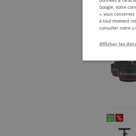
données à caractèr
Google. Votre cons
», vous consentez 
à tout moment ret
consulter notre
po
Afficher les déta
Strictemen
nécessair
Les cookies stricteme
la gestion des compte