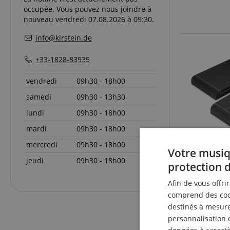
occupée. Vous pouvez nous joindre à
nouveau vendredi 07.08.2026 à 09:30.
info@kirstein.de
+33-1828-83935
vendredi
09h30 - 18h00
samedi
09h30 - 13h30
lundi
09h30 - 18h00
mardi
09h30 - 18h00
mercredi
09h30 - 18h00
Votre musiq
jeudi
09h30 - 18h00
protection 
Afin de vous offri
comprend des cook
destinés à mesurer
personnalisation 