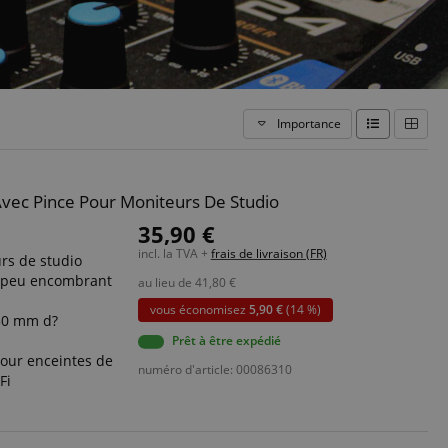
Importance
vec Pince Pour Moniteurs De Studio
35,90 €
incl. la TVA +
frais de livraison (FR)
rs de studio
ès peu encombrant
au lieu de
41,80
€
vous économisez
5,90 €
(14 %)
 50 mm d?
Prêt à être expédié
our enceintes de
numéro d'article: 00086310
Fi