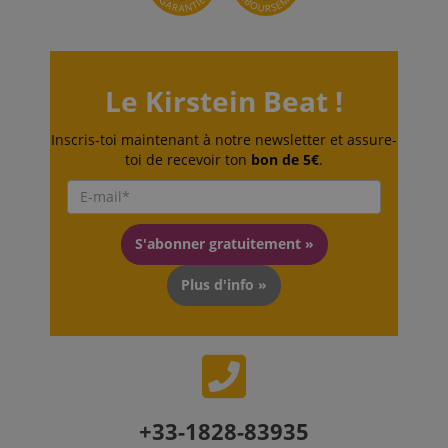
trouve en
tant que
cookie de
session, il est
susceptible
d'être utilisé
Le Kirstein Beat !
comme pour
la gestion de
l'état de
session.
Inscris-toi maintenant à notre newsletter et assure-
toi de recevoir ton
bon de 5€
.
SRM_B
1 an 3
This is a
Microsoft
semaines
Microsoft
Corporation
MSN 1st
.c.bing.com
party cookie
that ensures
the proper
S'abonner gratuitement »
functioning
of this
website.
Plus d'info »
+33-1828-83935