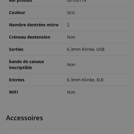
Réf produit
00109179
Couleur
Gris
Strictement nécessaire
Performance
Ciblage
Fonctionnalité
Nombre dentrées micro
2
Les cookies strictement nécessaires permettent des
Créneau dextension
Non
fonctionnalités de base du site Web telles que la
connexion des utilisateurs et la gestion des
comptes. Le site Web ne peut pas être utilisé
Sorties
6.3mm Klinke, USB
correctement sans les cookies strictement
nécessaires.
bande de canaux
Non
inscriptible
Fournisseur /
Nom
E
Domaine
Entrées
6.3mm Klinke, XLR
CookieScriptConsent
CookieScript
.kirstein.fr
WiFi
Non
Accessoires