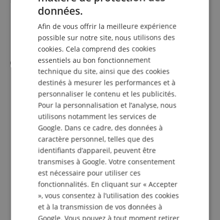
GERMAN
données.
LiveTrak L6
DUTCH
Adaptateur secteur USB AD-17
Afin de vous offrir la meilleure expérience
Câble USB-C
FRENCH
possible sur notre site, nous utilisons des
cookies. Cela comprend des cookies
ITALIAN
Caractéristiques
essentiels au bon fonctionnement
SPANISH
technique du site, ainsi que des cookies
destinés à mesurer les performances et à
Mixeur numérique ultra-compact à 10 canaux
personnaliser le contenu et les publicités.
2 entrées combo XLR/TRS + 4 entrées stéréo
Enregistrement simultané sur 12 pistes
Pour la personnalisation et l’analyse, nous
MIDI In/Out pour contrôle de la console et interface
utilisons notamment les services de
MIDI USB
Google. Dans ce cadre, des données à
3 mémoires de scène pour sauvegarder les réglages du
caractère personnel, telles que des
mixeur et du tempo
identifiants d’appareil, peuvent être
Enregistrement multipiste 32 bits float sur carte Micro-
transmises à Google. Votre consentement
SD
est nécessaire pour utiliser ces
5 effets d’envoi internes
2 sorties d’envoi AUX
fonctionnalités. En cliquant sur « Accepter
4 pads sonores assignables (lecteur d’échantillons)
», vous consentez à l’utilisation des cookies
EQ 3 bandes avec réglage MID pour chaque canal
et à la transmission de vos données à
Sortie casque + sortie master
Google. Vous pouvez à tout moment retirer