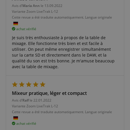
généré
façon dont il
believed to
Avis d'
Maria Ann
le 13.09.2022
aléatoirement
est utilisé sur
sync across
comme
un site Web
Variante
Zoom LiveTrak L-12
many
identifiant
particulier est
different
Cette revue a été traduite automatiquement. Langue originale
client. Il est
généralement
Microsoft
inclus dans
recommandé.
domains,
chaque
Cependant,
allowing user
achat vérifié
demande de
dans la plupart
tracking.
page d'un site
des cas, il sera
Je suis très enthousiaste à propos de la table de
et utilisé pour
probablement
MUID
1 an
This cookie is
Microsoft
mixage. Elle fonctionne très bien et est facile à
calculer les
utilisé pour
widely used
Corporation
données de
stocker les
utiliser. On peut même enregistrer simultanément
my Microsoft
.clarity.ms
visiteur, de
préférences de
as a unique
sur la carte SD et directement dans le DAW, et la
session et de
langue,
user
campagne
éventuellement
qualité du son est très bonne. Je m'amuse beaucoup
identifier. It
pour les
pour diffuser
can be set by
avec la table de mixage.
rapports
du contenu
embedded
d'analyse du
dans la langue
microsoft
site.
stockée. La
scripts.
catégorie ICC
Widely
_clck
.kirstein.fr
1 an
This cookie is
donnée ici est
believed to
used to track
basée sur cette
sync across
user
Mixeur pratique, léger et compact
utilisation.
many
interactions
different
Avis d'
Ralf
le 22.01.2022
and
ledgerCurrency
www.kirstein.fr
1 jour
This cookie is
Microsoft
engagement
used to
domains,
Variante
Zoom LiveTrak L-12
on the
remember the
allowing user
Cette revue a été traduite automatiquement. Langue originale
website to
user's currency
tracking.
improve user
preferences
experience
across website
ANONCHK
9 minutes
This cookie
Microsoft
achat vérifié
and website
sessions,
59
carries out
Corporation
functionality.
ensuring a