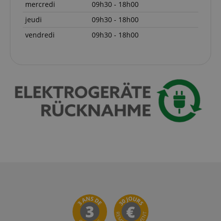
mercredi
09h30 - 18h00
MSN 1st
party cookie
which we use
jeudi
09h30 - 18h00
to measure
the use of
vendredi
09h30 - 18h00
the website
for internal
analytics.
IDE
1 an 1
Ce cookie est
Google LLC
mois
défini par
.doubleclick.net
Doubleclick
et fournit des
informations
sur la
manière dont
l'utilisateur
final utilise le
site Web et
sur toute
publicité que
l'utilisateur
final a pu
voir avant de
visiter ledit
site Web.
sid
www.kirstein.fr
Session
Il s'agit d'un
nom de
cookie très
courant, mais
lorsqu'il se