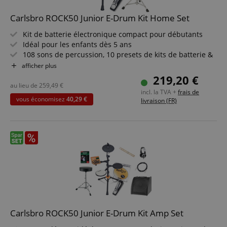
Carlsbro ROCK50 Junior E-Drum Kit Home Set
Kit de batterie électronique compact pour débutants
Idéal pour les enfants dès 5 ans
108 sons de percussion, 10 presets de kits de batterie &
2 kits personnalisés
afficher plus
Fonctions d?enregistrement et de lecture
219,20 €
Entrée AUX, sortie ligne, sortie casque, MIDI I/O
au lieu de
259,49
€
incl. la TVA +
frais de
Inclut un rack de batterie réglable à 3 pieds
vous économisez
40,29 €
livraison (FR)
Pack économique incluant tabouret, méthode, casque et
baguettes
Carlsbro ROCK50 Junior E-Drum Kit Amp Set