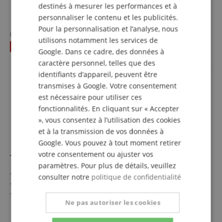
CSD401, CSD501
destinés à mesurer les performances et à
Farbe: Schwarz / Chrome
afficher plus
personnaliser le contenu et les publicités.
38,00 €
Pour la personnalisation et l’analyse, nous
prix d'usine
47
€
utilisons notamment les services de
incl. la TVA +
frais de
vous économisez
9,00 €
livraison (FR)
Google. Dans ce cadre, des données à
caractère personnel, telles que des
identifiants d’appareil, peuvent être
transmises à Google. Votre consentement
est nécessaire pour utiliser ces
fonctionnalités. En cliquant sur « Accepter
», vous consentez à l’utilisation des cookies
et à la transmission de vos données à
Google. Vous pouvez à tout moment retirer
votre consentement ou ajuster vos
Tapis De Batterie Carlsbro DRUM MAT
paramètres. Pour plus de détails, veuillez
Dimensions : 150 x 120 cm
consulter notre
politique de confidentialité
Design : Drapeau Britannique
Avec sac
Ne pas autoriser les cookies