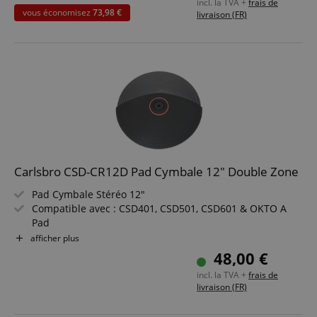
incl. la TVA +
frais de
Livré avec rack de batterie réglable sur 3 pieds
vous économisez
73,98 €
livraison (FR)
Pack économique incluant enceinte monitor, tabouret,
casque, baguettes, câble instrument 3 m et méthode
Carlsbro CSD-CR12D Pad Cymbale 12" Double Zone
Pad Cymbale Stéréo 12"
Compatible avec : CSD401, CSD501, CSD601 & OKTO A
Pad
Couleur : Noir
afficher plus
48,00 €
incl. la TVA +
frais de
livraison (FR)