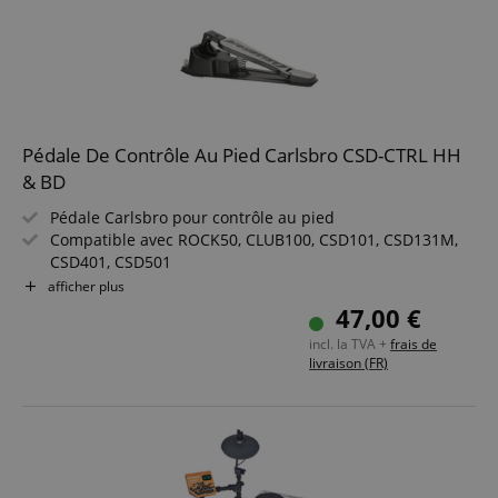
Pédale De Contrôle Au Pied Carlsbro CSD-CTRL HH
& BD
Pédale Carlsbro pour contrôle au pied
Compatible avec ROCK50, CLUB100, CSD101, CSD131M,
CSD401, CSD501
Couleur : Noir / Chrome
afficher plus
47,00 €
incl. la TVA +
frais de
livraison (FR)