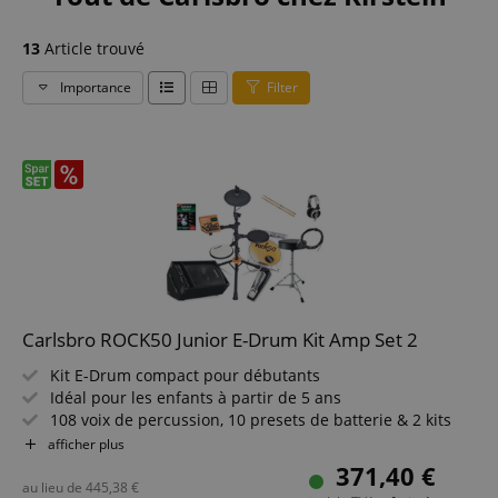
13
Article trouvé
Importance
Filter
Carlsbro ROCK50 Junior E-Drum Kit Amp Set 2
Kit E-Drum compact pour débutants
Idéal pour les enfants à partir de 5 ans
108 voix de percussion, 10 presets de batterie & 2 kits
utilisateur
afficher plus
Fonctions d'enregistrement et de lecture
371,40 €
AUX In, Line Out, sortie casque, MIDI I/O
au lieu de
445,38
€