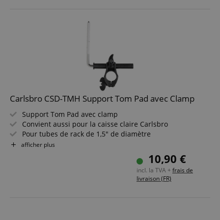
comptes. Le site Web ne peut pas être utilisé
correctement sans les cookies strictement
nécessaires.
Fournisseur /
Nom
E
Domaine
CookieScriptConsent
CookieScript
.kirstein.fr
Carlsbro CSD-TMH Support Tom Pad avec Clamp
Support Tom Pad avec clamp
Convient aussi pour la caisse claire Carlsbro
Pour tubes de rack de 1,5" de diamètre
Diamètre L-Rod : 10 mm (0,4")
afficher plus
Couleur : Noir / Chrome
10,90 €
incl. la TVA +
frais de
livraison (FR)
Politique de confidentialité de
sid_key
www.kirstein.fr
Google
CrossDomainCookieScriptConsent_389
.crossdomain.cookie-
script.com