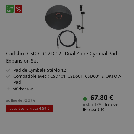
Carlsbro CSD-CR12D 12" Dual Zone Cymbal Pad
Expansion Set
Pad de Cymbale Stéréo 12"
Compatible avec : CSD401, CSD501, CSD601 & OKTO A
Pad
Couleur : Noir
afficher plus
Pack économique incluant un support de cymbale avec
67,80 €
pince et câble audio
au lieu de
72,39
€
incl. la TVA +
frais de
vous économisez
4,59 €
livraison (FR)