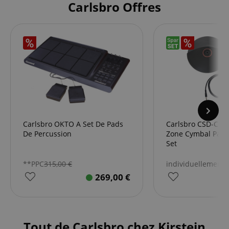
Carlsbro Offres
Carlsbro OKTO A Set De Pads
Carlsbro CSD-CR1
De Percussion
Zone Cymbal Pad 
Set
**PPC
315,00
€
individuellement
7
269,00
€
Tout de Carlsbro chez Kirstein