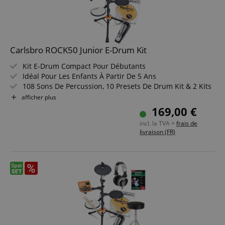
Carlsbro ROCK50 Junior E-Drum Kit
Kit E-Drum Compact Pour Débutants
Idéal Pour Les Enfants À Partir De 5 Ans
108 Sons De Percussion, 10 Presets De Drum Kit & 2 Kits
Utilisateurs
afficher plus
Fonctions Enregistrement & Lecture
169,00 €
Entrée AUX, Sortie Ligne, Sortie Casque, MIDI I/O
incl. la TVA +
frais de
Comprend Un Rack De Batterie À 3 Pieds Réglable
livraison (FR)