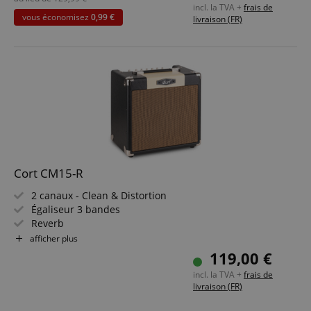
incl. la TVA +
frais de
vous économisez
0,99 €
livraison (FR)
Cort CM15-R
2 canaux - Clean & Distortion
Égaliseur 3 bandes
Reverb
Puissance de 15 watts (RMS)
afficher plus
Haut-parleur 8" personnalisé
119,00 €
Fabriqué en Indonésie
incl. la TVA +
frais de
livraison (FR)