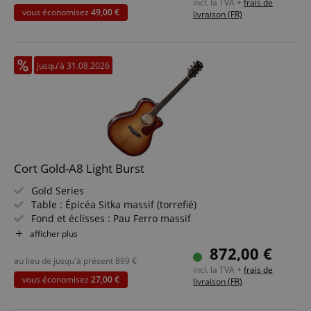
incl. la TVA +
frais de
vous économisez
49,00 €
livraison (FR)
jusqu'à 31.08.2026
Cort Gold-A8 Light Burst
Gold Series
Table : Épicéa Sitka massif (torrefié)
Fond et éclisses : Pau Ferro massif
Manche et touche : Ébène / Acajou
afficher plus
Électronique : Micro Fishman Sonicore / Système
872,00 €
Fishman Flex Blend
au lieu de jusqu'à présent
899
€
incl. la TVA +
frais de
Couleur & finition : Light Burst | Dos et éclisses naturels
vous économisez
27,00 €
livraison (FR)