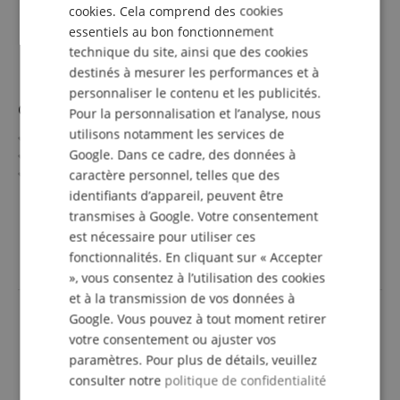
cookies. Cela comprend des cookies
ITALIAN
essentiels au bon fonctionnement
SPANISH
technique du site, ainsi que des cookies
destinés à mesurer les performances et à
personnaliser le contenu et les publicités.
Cort CM30-R
Pour la personnalisation et l’analyse, nous
utilisons notamment les services de
2 canaux - Clean & Distortion
Google. Dans ce cadre, des données à
Égaliseur 3 bandes
Reverb
caractère personnel, telles que des
30 watts (RMS) de puissance
afficher plus
identifiants d’appareil, peuvent être
Haut-parleur Custom 10"
179,00 €
transmises à Google. Votre consentement
Fabriqué en Indonésie
est nécessaire pour utiliser ces
incl. la TVA +
frais de
livraison (FR)
fonctionnalités. En cliquant sur « Accepter
», vous consentez à l’utilisation des cookies
et à la transmission de vos données à
Google. Vous pouvez à tout moment retirer
votre consentement ou ajuster vos
paramètres. Pour plus de détails, veuillez
consulter notre
politique de confidentialité