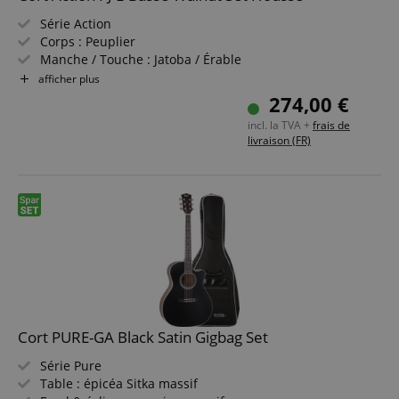
Série Action
Les cookies strictement nécessaires permettent des
fonctionnalités de base du site Web telles que la
Corps : Peuplier
connexion des utilisateurs et la gestion des
Manche / Touche : Jatoba / Érable
comptes. Le site Web ne peut pas être utilisé
Micros : 1x Single-Coil standard, 1x Split Coil standard
afficher plus
correctement sans les cookies strictement
Finition : Noyer à pores ouverts
nécessaires.
274,00 €
Pack économique incluant housse
Fournisseur /
incl. la TVA +
frais de
Nom
E
Domaine
livraison (FR)
CookieScriptConsent
CookieScript
.kirstein.fr
Cort PURE-GA Black Satin Gigbag Set
Série Pure
Table : épicéa Sitka massif
Politique de confidentialité de