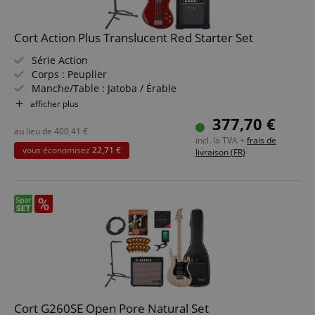
Cort Action Plus Translucent Red Starter Set
Série Action
Corps : Peuplier
Manche/Table : Jatoba / Érable
Micros : Powersound PSEB1-5/F & PSEB1-5/R
afficher plus
Couleur & Finition : Translucent Red
377,70 €
Pack Économique incluant ampli basse, méthode pour
au lieu de
400,41
€
incl. la TVA +
frais de
basse électrique, cordes de basse, support guitare,
vous économisez
22,71 €
livraison (FR)
sangle guitare, accordeur clip et câble instrument 3m
Cort G260SE Open Pore Natural Set