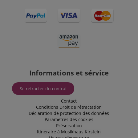
comme pour
la gestion de
l'état de
session.
SRM_B
1 an 3
This is a
Microsoft
semaines
Microsoft
Corporation
MSN 1st
.c.bing.com
party cookie
that ensures
the proper
functioning
of this
website.
Informations et sérvice
Se rétracter du contrat
Contact
Conditions
Droit de rétractation
Déclaration de protection des données
Paramètres des cookies
Préservation
Itinéraire à Musikhaus Kirstein
Heures d'ouverture