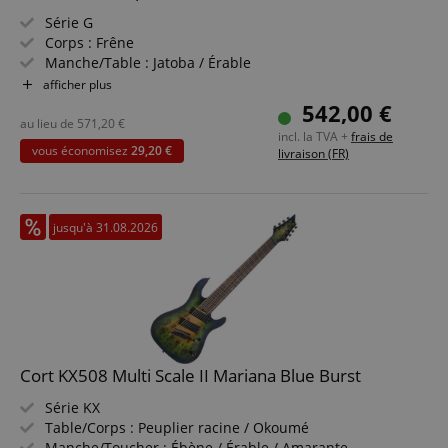
Série G
Corps : Frêne
Manche/Table : Jatoba / Érable
Micros : 2x Cort Voiced Tone VTS-63, 1x VTH-59 (HSS)
afficher plus
Couleur & Finition : Naturel, Pores Ouverts
542,00 €
Pack complet incluant ampli, housse, méthode, support
au lieu de
571,20
€
incl. la TVA +
frais de
guitare, câble, accordeur clip, cordes et médiators
vous économisez
29,20 €
livraison (FR)
jusqu'à 31.08.2026
Cort KX508 Multi Scale II Mariana Blue Burst
Série KX
Table/Corps : Peuplier racine / Okoumé
Manche/Toucher : Ébène / Érable / Amarante