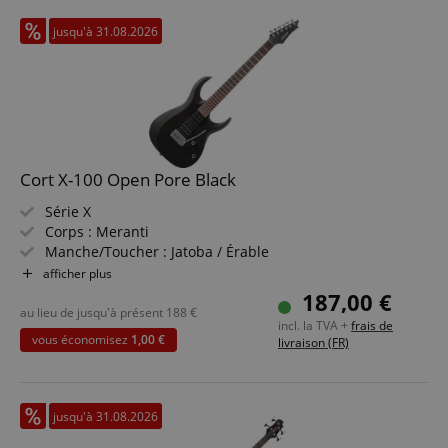
jusqu'à 31.08.2026
Cort X-100 Open Pore Black
Série X
Corps : Meranti
Manche/Toucher : Jatoba / Érable
Micros : 2x Powersound Humbucker (HH)
afficher plus
Couleur & Finition : Open Pore Black
187,00 €
au lieu de jusqu'à présent
188
€
incl. la TVA +
frais de
vous économisez
1,00 €
livraison (FR)
jusqu'à 31.08.2026