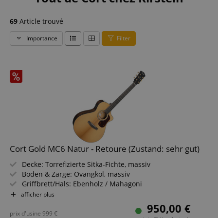
69
Article trouvé
Importance
Filter
Cort Gold MC6 Natur - Retoure (Zustand: sehr gut)
Decke: Torrefizierte Sitka-Fichte, massiv
Boden & Zarge: Ovangkol, massiv
Griffbrett/Hals: Ebenholz / Mahagoni
Elektronik: Fishman Flex Blend
afficher plus
Farbe & Finish: Natur, Gloss
950,00 €
prix d'usine
999
€