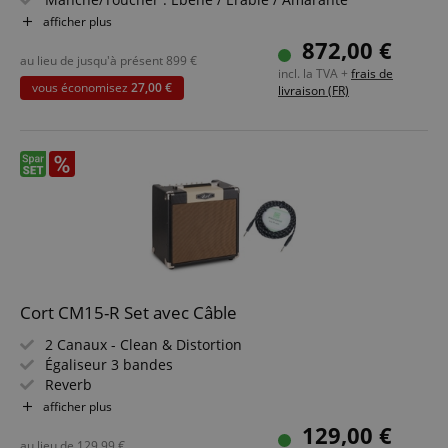
Micros : 2x Fishman Fluence Modern Humbucker (HH)
afficher plus
Couleur & Finition : Mariana Blue Burst, Brillant
872,00 €
au lieu de jusqu'à présent
899
€
incl. la TVA +
frais de
vous économisez
27,00 €
livraison (FR)
Cort CM15-R Set avec Câble
2 Canaux - Clean & Distortion
Égaliseur 3 bandes
Reverb
Puissance de 15 Watts (RMS)
afficher plus
Haut-parleur Custom 8"
129,00 €
Incl. câble jack textile
au lieu de
129,99
€