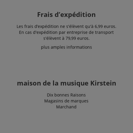
for internal
analytics.
Frais d’expédition
IDE
1 an 1
Ce cookie est
Google LLC
mois
défini par
.doubleclick.net
Doubleclick
Les frais d’expédition ne s'élèvent qu'à 6,99 euros.
et fournit des
informations
En cas d'expédition par entreprise de transport
sur la
s'élèvent à 79,99 euros.
manière dont
l'utilisateur
plus amples informations
final utilise le
site Web et
sur toute
publicité que
l'utilisateur
final a pu
voir avant de
visiter ledit
maison de la musique Kirstein
site Web.
sid
www.kirstein.fr
Session
Il s'agit d'un
nom de
Dix bonnes Raisons
cookie très
Magasins de marques
courant, mais
lorsqu'il se
Marchand
trouve en
tant que
cookie de
session, il est
susceptible
d'être utilisé