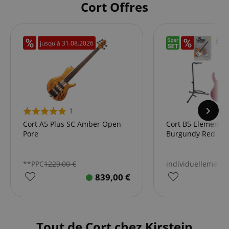
Cort Offres
jusqu'à
31.08.2026
1
Cort A5 Plus SC Amber Open
Cort B5 Element 
Pore
Burgundy Red Star
**PPC
1229,00
€
individuellement
6
839,00
€
Tout de Cort chez Kirstein