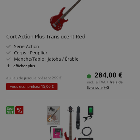
Cort Action Plus Translucent Red
Série Action
Corps : Peuplier
Manche/Table : Jatoba / Érable
Micros : Powersound PSEB1-5/F & PSEB1-5/R
afficher plus
Couleur & Finition : Translucent Red
284,00 €
au lieu de jusqu'à présent
299
€
incl. la TVA +
frais de
vous économisez
15,00 €
livraison (FR)