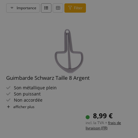
Importance
Filter
Guimbarde Schwarz Taille 8 Argent
Son métallique plein
Son puissant
Non accordée
Taille : 8 (65 mm)
afficher plus
Couleur : métallique brillant
8,99 €
incl. la TVA +
frais de
livraison (FR)