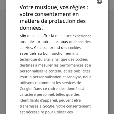
Votre musique, vos règles :
votre consentement en
ENGLISH
matière de protection des
GERMAN
données.
DUTCH
Afin de vous offrir la meilleure expérience
FRENCH
possible sur notre site, nous utilisons des
cookies. Cela comprend des cookies
ITALIAN
essentiels au bon fonctionnement
SPANISH
technique du site, ainsi que des cookies
Le Kirstein Beat !
destinés à mesurer les performances et à
personnaliser le contenu et les publicités.
Inscris-toi maintenant à notre newsletter et assure-
Pour la personnalisation et l’analyse, nous
toi de recevoir ton
bon de 5€
.
utilisons notamment les services de
Google. Dans ce cadre, des données à
caractère personnel, telles que des
identifiants d’appareil, peuvent être
S'abonner gratuitement »
transmises à Google. Votre consentement
est nécessaire pour utiliser ces
Plus d'info »