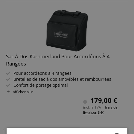
Sac À Dos Kärntnerland Pour Accordéons À 4
Rangées
Pour accordéons à 4 rangées
Bretelles de sac à dos amovibles et rembourrées
Confort de portage optimal
Compartiment pour partitions
afficher plus
Design traditionnel
179,00 €
incl. la TVA +
frais de
livraison (FR)
18 Produits par page