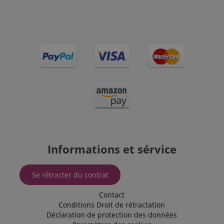
Politique de confidentialité de
sid_key
www.kirstein.fr
Google
CrossDomainCookieScriptConsent_389
.crossdomain.cookie-
script.com
FPGSID
Google
.kirstein.fr
Informations et sérvice
Se rétracter du contrat
Contact
Conditions
Droit de rétractation
Déclaration de protection des données
Fournisseur /
Nom
Expiration
La description