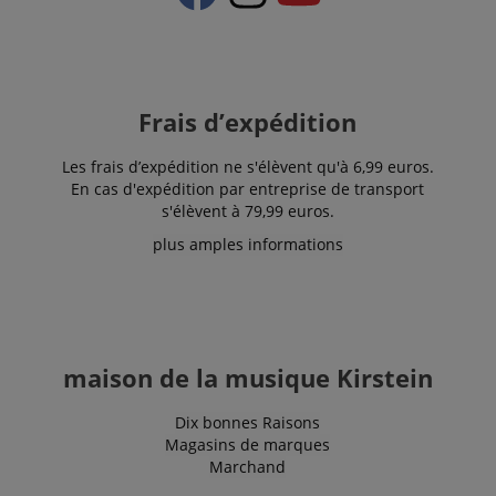
Frais d’expédition
Strictement nécessaire
Performance
Les frais d’expédition ne s'élèvent qu'à 6,99 euros.
Ciblage
Fonctionnalité
En cas d'expédition par entreprise de transport
s'élèvent à 79,99 euros.
Les cookies strictement nécessaires permettent des
fonctionnalités de base du site Web telles que la
plus amples informations
connexion des utilisateurs et la gestion des
comptes. Le site Web ne peut pas être utilisé
correctement sans les cookies strictement
nécessaires.
Fournisseur /
Nom
E
Domaine
maison de la musique Kirstein
CookieScriptConsent
CookieScript
.kirstein.fr
Dix bonnes Raisons
Magasins de marques
Marchand