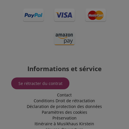
comme pour
la gestion de
l'état de
session.
SRM_B
1 an 3
This is a
Microsoft
semaines
Microsoft
Corporation
MSN 1st
.c.bing.com
party cookie
that ensures
the proper
functioning
of this
website.
Informations et sérvice
Se rétracter du contrat
Contact
Conditions
Droit de rétractation
Déclaration de protection des données
Paramètres des cookies
Préservation
Itinéraire à Musikhaus Kirstein