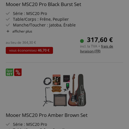
Mooer MSC20 Pro Black Burst Set
Série : MSC20 Pro
Table/Corps : Frêne, Peuplier
Manche/Toucher : Jatoba, Érable
Micros : MSC-1N Single Coil (manche), MSC-1M Single
afficher plus
Coil (milieu), MHB-1B Humbucker (chevalet)
317,60 €
Couleur & Finition : Black Burst finition brillante
au lieu de
364,30
€
incl. la TVA +
frais de
Inclus housse de transport Mooer
vous économisez
46,70 €
livraison (FR)
Pack comprenant ampli guitare, méthode, support
guitare, câble, accordeur clip, cordes et médiators
Mooer MSC20 Pro Amber Brown Set
Série : MSC20 Pro