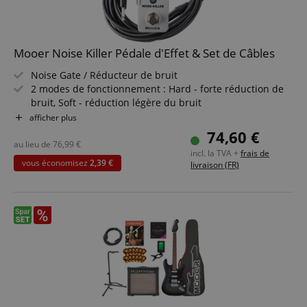
Mooer Noise Killer Pédale d'Effet & Set de Câbles
Noise Gate / Réducteur de bruit
2 modes de fonctionnement : Hard - forte réduction de
bruit, Soft - réduction légère du bruit
Boîtier métallique
afficher plus
True Bypass
74,60 €
Alimentation : adaptateur 9V DC en option
au lieu de
76,99
€
incl. la TVA +
frais de
Pack économique incluant câble
vous économisez
2,39 €
livraison (FR)