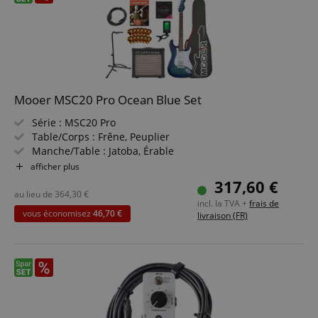
Mooer MSC20 Pro Ocean Blue Set
Série : MSC20 Pro
Table/Corps : Frêne, Peuplier
Manche/Table : Jatoba, Érable
Micros : MSC-1N Single Coil (manche), MSC-1M Single
afficher plus
Coil (milieu), MHB-1B Humbucker (chevalet)
317,60 €
Couleur & Finition : Finition Ocean Blue (brillant)
au lieu de
364,30
€
incl. la TVA +
frais de
Inclus : Housse Mooer Gig Bag
vous économisez
46,70 €
livraison (FR)
Pack économique incluant ampli guitare, méthode,
support guitare, câble, accordeur clip, cordes et
médiators