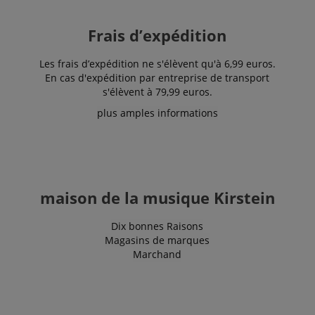
for internal
analytics.
Frais d’expédition
IDE
1 an 1
Ce cookie est
Google LLC
mois
défini par
.doubleclick.net
Doubleclick
Les frais d’expédition ne s'élèvent qu'à 6,99 euros.
et fournit des
informations
En cas d'expédition par entreprise de transport
sur la
s'élèvent à 79,99 euros.
manière dont
l'utilisateur
plus amples informations
final utilise le
site Web et
sur toute
publicité que
l'utilisateur
final a pu
voir avant de
visiter ledit
site Web.
maison de la musique Kirstein
sid
www.kirstein.fr
Session
Il s'agit d'un
nom de
Dix bonnes Raisons
cookie très
Magasins de marques
courant, mais
lorsqu'il se
Marchand
trouve en
tant que
cookie de
session, il est
susceptible
d'être utilisé