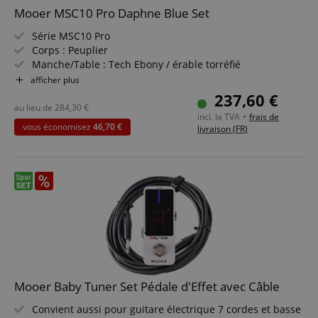
Mooer MSC10 Pro Daphne Blue Set
Les cookies strictement nécessaires permettent des
fonctionnalités de base du site Web telles que la
Série MSC10 Pro
connexion des utilisateurs et la gestion des
Corps : Peuplier
comptes. Le site Web ne peut pas être utilisé
Manche/Table : Tech Ebony / érable torréfié
correctement sans les cookies strictement
nécessaires.
Micros : 2x MSC-1 Single Coil, 1x MHB-1 Humbucker
afficher plus
(HSS)
237,60 €
Fournisseur /
Nom
E
Couleur & Finition : Daphne Blue, Brillant
au lieu de
284,30
€
Domaine
incl. la TVA +
frais de
Housse incluse
vous économisez
46,70 €
livraison (FR)
CookieScriptConsent
CookieScript
Pack économique incluant ampli guitare, méthode,
.kirstein.fr
support guitare, câble, accordeur clip, cordes et
médiators
Mooer Baby Tuner Set Pédale d'Effet avec Câble
Convient aussi pour guitare électrique 7 cordes et basse
Politique de confidentialité de