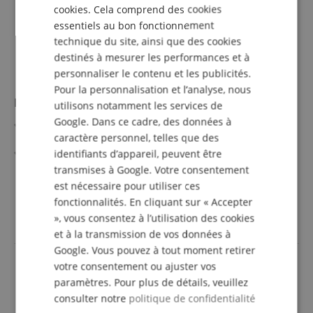
cookies. Cela comprend des cookies
ITALIAN
essentiels au bon fonctionnement
SPANISH
technique du site, ainsi que des cookies
destinés à mesurer les performances et à
personnaliser le contenu et les publicités.
Pour la personnalisation et l’analyse, nous
Pédale Accordeur Mooer Baby Tuner
utilisons notamment les services de
Google. Dans ce cadre, des données à
Convient aussi pour guitare électrique 7 cordes et basse
caractère personnel, telles que des
5 cordes
108 LEDs pour une luminosité d'affichage optimale
identifiants d’appareil, peuvent être
True Bypass
afficher plus
transmises à Google. Votre consentement
Boîtier métallique
58,00 €
est nécessaire pour utiliser ces
Alimentation : adaptateur 9V DC en option
fonctionnalités. En cliquant sur « Accepter
incl. la TVA +
frais de
Couleur : blanc
livraison (FR)
», vous consentez à l’utilisation des cookies
et à la transmission de vos données à
Google. Vous pouvez à tout moment retirer
votre consentement ou ajuster vos
paramètres. Pour plus de détails, veuillez
consulter notre
politique de confidentialité