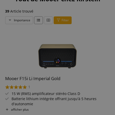
39
Article trouvé
Importance
Filter
Mooer F15i Li Imperial Gold
1
15 W (RMS) amplificateur stéréo Class D
Batterie lithium intégrée offrant jusqu'à 5 heures
d'autonomie
2 x haut-parleurs 2" et écran tactile rond de 1,28"
afficher plus
Système d'effets MOOER iAmp (55 modèles d'amplis et