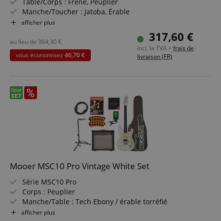
Table/Corps : Frêne, Peuplier
Manche/Toucher : Jatoba, Érable
Micros : MSC-1N Single Coil (manche), MSC-1M Single
afficher plus
Coil (milieu), MHB-1B Humbucker (chevalet)
317,60 €
Couleur & Finition : Finition Amber Brown (brillant)
au lieu de
364,30
€
incl. la TVA +
frais de
Inclus : Housse de transport Mooer
vous économisez
46,70 €
livraison (FR)
Pack promo incluant ampli guitare, méthode, support
guitare, câble, accordeur clip, cordes et médiators
Mooer MSC10 Pro Vintage White Set
Série MSC10 Pro
Corps : Peuplier
Manche/Table : Tech Ebony / érable torréfié
Micros : 2x MSC-1 Single Coil, 1x MHB-1 Humbucker
afficher plus