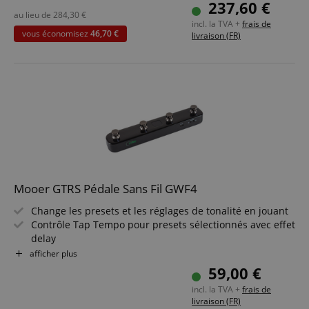
(HSS)
237,60 €
Couleur & Finition : Vintage White, Brillant
au lieu de
284,30
€
incl. la TVA +
frais de
Housse incluse
vous économisez
46,70 €
livraison (FR)
Pack économique incluant ampli guitare, méthode,
support guitare, câble, accordeur clip, cordes et
médiators
Mooer GTRS Pédale Sans Fil GWF4
Change les presets et les réglages de tonalité en jouant
Contrôle Tap Tempo pour presets sélectionnés avec effet
delay
Fonction accordeur intégrée pour guitare GTRS
afficher plus
Bande ISM 2,4 GHz pour usage mondial
59,00 €
Batterie lithium-ion rechargeable intégrée (720 mAh)
incl. la TVA +
frais de
4 pédales
livraison (FR)