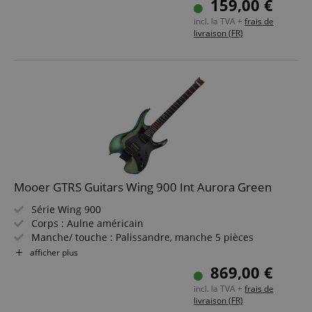
159,00 €
69 effets)
incl. la TVA +
frais de
Accordeur, Bluetooth 5.0 et looper de 60 secondes
livraison (FR)
60 variantes de drum machines et 10 métronomes
Mooer GTRS Guitars Wing 900 Int Aurora Green
Série Wing 900
Corps : Aulne américain
Manche/ touche : Palissandre, manche 5 pièces
érable/palissandre
afficher plus
Micros : 1 x Custom GTRS HM-2N Humbucker (manche),
869,00 €
1 x Custom GTRS HM-2B Humbucker
incl. la TVA +
frais de
Couleur & finition : Aurora Green, finition brillante
livraison (FR)
Housse incluse