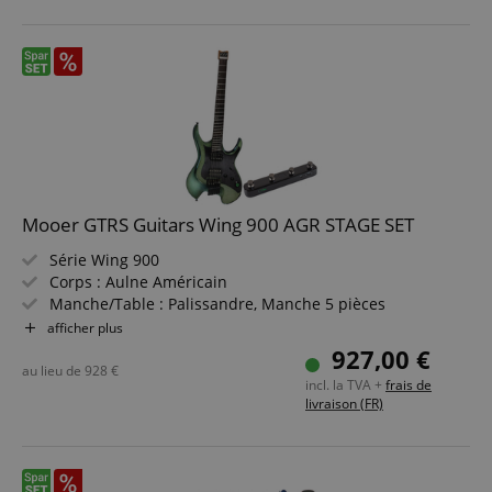
Mooer GTRS Guitars Wing 900 AGR STAGE SET
Série Wing 900
Corps : Aulne Américain
Manche/Table : Palissandre, Manche 5 pièces
Érable/Palissandre
afficher plus
Micros : 1 x Custom GTRS HM-2N Humbucker (manche),
927,00 €
1 x Custom GTRS HM-2B Humbucker
au lieu de
928
€
incl. la TVA +
frais de
Couleur & Finition : Aurora Green, Brillant
livraison (FR)
Inclus Housse de Transport
Pack Économique incluant Pédale Sans Fil