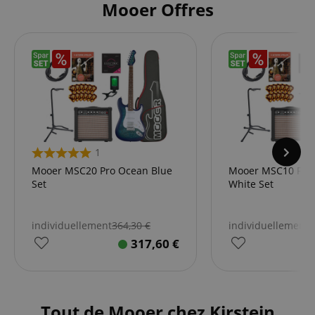
Mooer Offres
1
Mooer MSC20 Pro Ocean Blue
Mooer MSC10 Pro 
Set
White Set
individuellement
364,30
€
individuellement
2
317,60
€
Tout de Mooer chez Kirstein