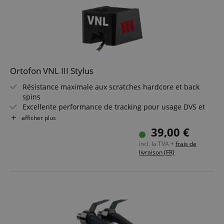
Ortofon VNL III Stylus
Résistance maximale aux scratches hardcore et back
spins
Excellente performance de tracking pour usage DVS et
vinyle authentique
afficher plus
Équilibre optimal entre sortie et qualité sonore
39,00 €
Grande précision et durabilité
incl. la TVA +
frais de
Haute rigidité et absence de résonance
livraison (FR)
Comprend une aiguille VNL III sans corps de cellule VNL