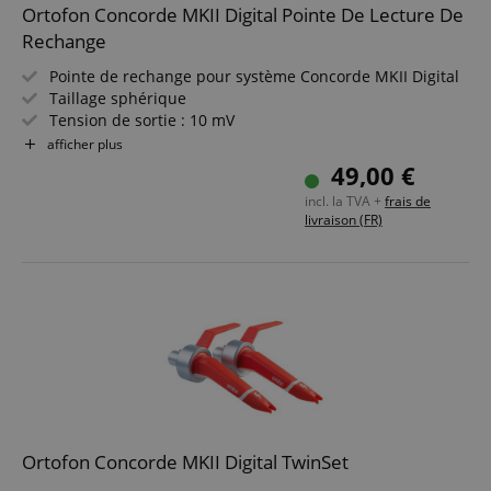
Ortofon Concorde MKII Digital Pointe De Lecture De
Rechange
Pointe de rechange pour système Concorde MKII Digital
Taillage sphérique
Tension de sortie : 10 mV
Plage de fréquences : 20 - 18 000 Hz
afficher plus
Réduction des signaux parasites sur disques Timecode
49,00 €
Particulièrement adaptée aux systèmes DVS
incl. la TVA +
frais de
livraison (FR)
Ortofon Concorde MKII Digital TwinSet