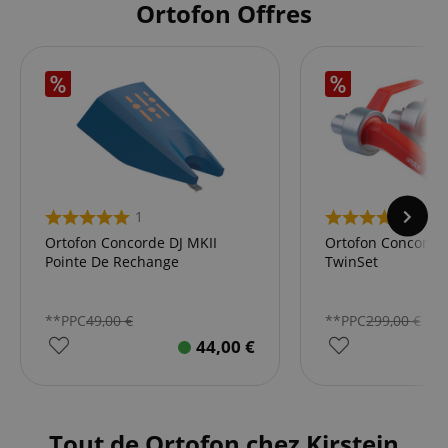
Ortofon Offres
1
6
Ortofon Concorde DJ MKII
Ortofon Concorde 
Pointe De Rechange
TwinSet
**PPC
49,00
€
**PPC
299,00
€
44,00
€
Tout de Ortofon chez Kirstein