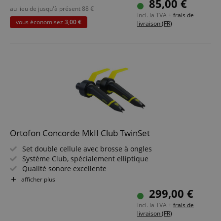
85,00 €
Adapté au scratching et au back cueing
au lieu de jusqu'à présent
88
€
incl. la TVA +
frais de
vous économisez
3,00 €
livraison (FR)
Ortofon Concorde MkII Club TwinSet
Set double cellule avec brosse à ongles
Système Club, spécialement elliptique
Qualité sonore excellente
Très haute tension de sortie
afficher plus
Lecture étendue du support sonore
299,00 €
Reproduction sonore de haute qualité
incl. la TVA +
frais de
Adapté pour les clubs et les studios
livraison (FR)