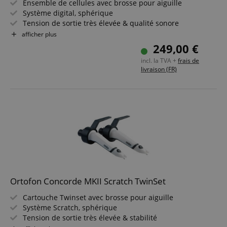
Ensemble de cellules avec brosse pour aiguille
Système digital, sphérique
Tension de sortie très élevée & qualité sonore
Réduction des interférences sur les disques Timecode
afficher plus
Particulièrement adapté aux systèmes DVS
249,00 €
incl. la TVA +
frais de
livraison (FR)
Ortofon Concorde MKII Scratch TwinSet
Cartouche Twinset avec brosse pour aiguille
Système Scratch, sphérique
Tension de sortie très élevée & stabilité