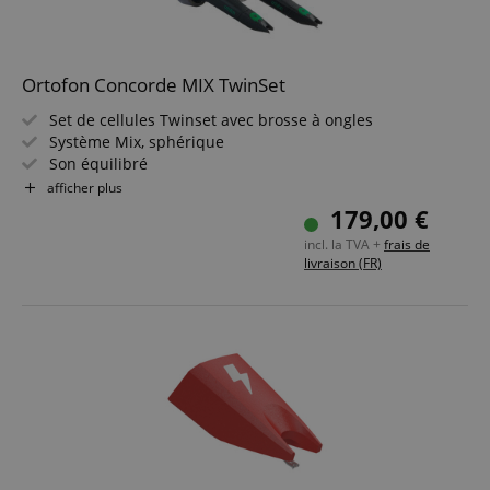
Ortofon Concorde MIX TwinSet
Set de cellules Twinset avec brosse à ongles
Système Mix, sphérique
Son équilibré
Niveau de sortie approprié
afficher plus
Reproduction sonore équilibrée
179,00 €
Longue durabilité
incl. la TVA +
frais de
Adapté au scratching et au back cueing
livraison (FR)