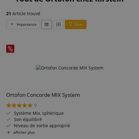
21
Article trouvé
Importance
Filter
Ortofon Concorde MIX System
9
Système Mix, sphérique
Son équilibré
Niveau de sortie approprié
Reproduction sonore équilibrée
afficher plus
Longue durabilité