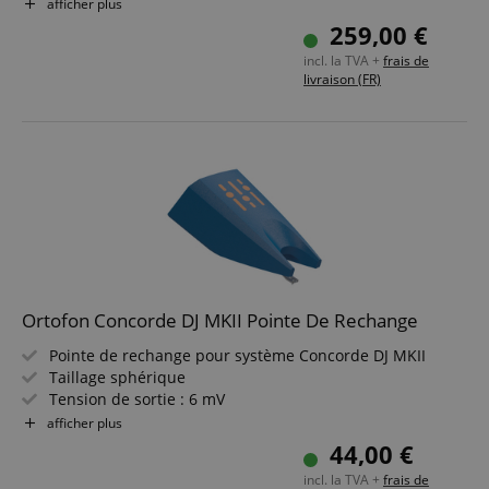
Excellente fidélité de piste
afficher plus
Adapté au scratching complexe & backcueing
259,00 €
incl. la TVA +
frais de
livraison (FR)
Ortofon Concorde DJ MKII Pointe De Rechange
Pointe de rechange pour système Concorde DJ MKII
Taillage sphérique
Tension de sortie : 6 mV
Plage de fréquences : 20 - 20 000 Hz
afficher plus
Longue durabilité
44,00 €
Adaptée au scratching & back cueing
incl. la TVA +
frais de