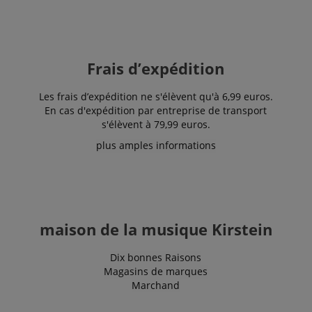
the website
for internal
analytics.
IDE
1 an 1
Ce cookie est
Google LLC
mois
défini par
.doubleclick.net
Frais d’expédition
Doubleclick
et fournit des
informations
Les frais d’expédition ne s'élèvent qu'à 6,99 euros.
sur la
manière dont
En cas d'expédition par entreprise de transport
l'utilisateur
s'élèvent à 79,99 euros.
final utilise le
site Web et
plus amples informations
sur toute
publicité que
l'utilisateur
final a pu
voir avant de
visiter ledit
site Web.
sid
www.kirstein.fr
Session
Il s'agit d'un
maison de la musique Kirstein
nom de
cookie très
courant, mais
Dix bonnes Raisons
lorsqu'il se
Magasins de marques
trouve en
tant que
Marchand
cookie de
session, il est
susceptible