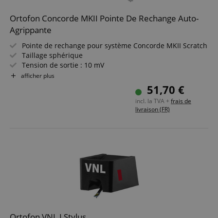
Ciblage
Fonctionnalité
Ortofon Concorde MKII Pointe De Rechange Auto-
Les cookies strictement nécessaires permettent des
Agrippante
fonctionnalités de base du site Web telles que la
connexion des utilisateurs et la gestion des
Pointe de rechange pour système Concorde MKII Scratch
comptes. Le site Web ne peut pas être utilisé
correctement sans les cookies strictement
Taillage sphérique
nécessaires.
Tension de sortie : 10 mV
Plage de fréquences : 20 - 18 000 Hz
afficher plus
Fournisseur /
Nom
E
Excellente fidélité de piste
Domaine
51,70 €
Adaptée au scratching complexe & backcueing
CookieScriptConsent
CookieScript
incl. la TVA +
frais de
.kirstein.fr
livraison (FR)
Ortofon VNL I Stylus