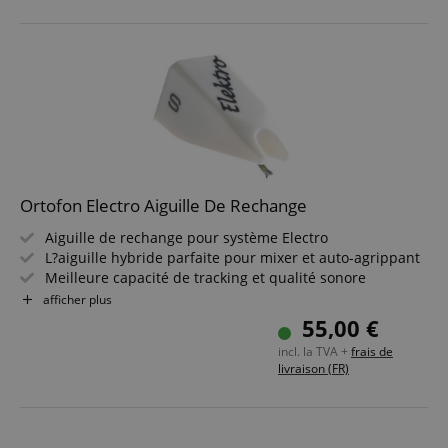
Ortofon Electro Aiguille De Rechange
Aiguille de rechange pour système Electro
L?aiguille hybride parfaite pour mixer et auto-agrippant
Meilleure capacité de tracking et qualité sonore
excellente
afficher plus
Sortie très élevée
55,00 €
Aiguille diamant sphérique
incl. la TVA +
frais de
Son riche et rond
livraison (FR)