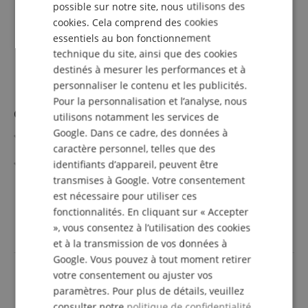
FRENCH
possible sur notre site, nous utilisons des
cookies. Cela comprend des cookies
ITALIAN
essentiels au bon fonctionnement
SPANISH
technique du site, ainsi que des cookies
destinés à mesurer les performances et à
personnaliser le contenu et les publicités.
Pour la personnalisation et l’analyse, nous
Ortofon Concorde Pro S Pointe De Rechange Noire
utilisons notamment les services de
Google. Dans ce cadre, des données à
Pointe de rechange pour systèmes Pro S Concorde & Pro
caractère personnel, telles que des
S OM
Taillage sphérique
identifiants d’appareil, peuvent être
Tension de sortie (5 cm/s) : 5 mV
afficher plus
transmises à Google. Votre consentement
Plage de fréquences : 20 - 18 000 Hz
36,40 €
est nécessaire pour utiliser ces
Très adaptée au scratch
fonctionnalités. En cliquant sur « Accepter
incl. la TVA +
frais de
Usure du vinyle réduite & bon son
livraison (FR)
», vous consentez à l’utilisation des cookies
et à la transmission de vos données à
Google. Vous pouvez à tout moment retirer
votre consentement ou ajuster vos
paramètres. Pour plus de détails, veuillez
consulter notre
politique de confidentialité