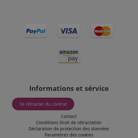
d'être utilisé
comme pour
la gestion de
l'état de
session.
SRM_B
1 an 3
This is a
Microsoft
semaines
Microsoft
Corporation
MSN 1st
.c.bing.com
party cookie
that ensures
the proper
functioning
of this
website.
Informations et sérvice
Se rétracter du contrat
Contact
Conditions
Droit de rétractation
Déclaration de protection des données
Paramètres des cookies