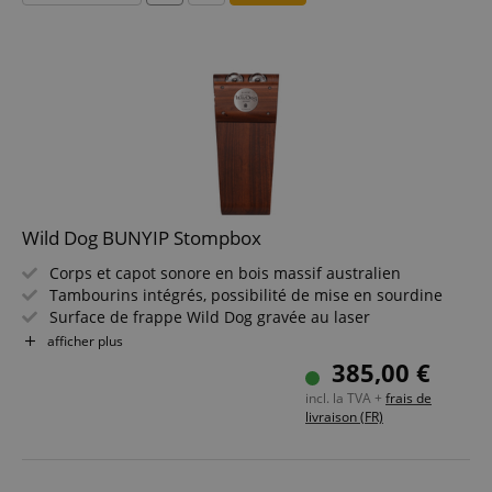
Wild Dog BUNYIP Stompbox
Corps et capot sonore en bois massif australien
Tambourins intégrés, possibilité de mise en sourdine
Surface de frappe Wild Dog gravée au laser
Variation de son talon et pointe
afficher plus
Grande plateforme stable avec pieds en caoutchouc
385,00 €
antidérapants
incl. la TVA +
frais de
Son de frappe puissant
livraison (FR)
Connexion jack 6,5 mm
Fabriqué à la main en Australie