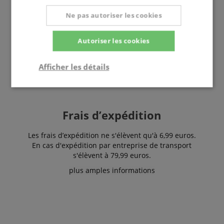
france@kirstein.de
Ne pas autoriser les cookies
Autoriser les cookies
Afficher les détails
Strictement
Performance
Ciblage
nécessaire
Frais d’expédition
Les frais d’expédition ne s'élèvent qu'à 6,99 euros.
Fonctionnalité
En cas d'expédition par entreprise de transport
s'élèvent à 79,99 euros.
plus amples informations
Strictement nécessaire
Performance
Ciblage
Fonctionnalité