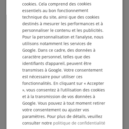
cookies. Cela comprend des cookies
ITALIAN
essentiels au bon fonctionnement
SPANISH
technique du site, ainsi que des cookies
S'abonner gratuitement »
destinés à mesurer les performances et à
personnaliser le contenu et les publicités.
Plus d'info »
Pour la personnalisation et l’analyse, nous
utilisons notamment les services de
Google. Dans ce cadre, des données à
caractère personnel, telles que des
identifiants d’appareil, peuvent être
transmises à Google. Votre consentement
+33-1828-83935
est nécessaire pour utiliser ces
De nouveau disponible à partir de Lu 10.08, 09:30
fonctionnalités. En cliquant sur « Accepter
», vous consentez à l’utilisation des cookies
Informations complémentaires
et à la transmission de vos données à
Google. Vous pouvez à tout moment retirer
votre consentement ou ajuster vos
paramètres. Pour plus de détails, veuillez
consulter notre
politique de confidentialité