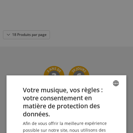
18 Produits par page
Votre musique, vos règles :
votre consentement en
ENGLISH
matière de protection des
Le Kirstein Beat !
GERMAN
données.
DUTCH
Afin de vous offrir la meilleure expérience
Inscris-toi maintenant à notre newsletter et assure-
toi de recevoir ton
bon de 5€
.
FRENCH
possible sur notre site, nous utilisons des