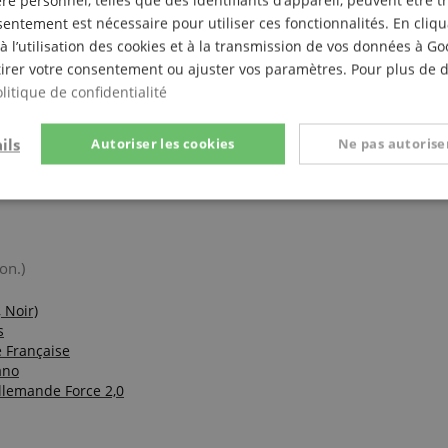
e personnel, telles que des identifiants d’appareil, peuvent être 
entement est nécessaire pour utiliser ces fonctionnalités. En cliq
à l’utilisation des cookies et à la transmission de vos données à G
irer votre consentement ou ajuster vos paramètres. Pour plus de dé
litique de confidentialité
ils
Autoriser les cookies
Ne pas autoriser
liège
t
Performance
Ciblage
Fo
e
on.)
 Noir)
s
e Française
Strictement nécessaire
Performance
Ciblage
Fonctionnalité
ano
llemande Force 2,0
nt nécessaires permettent des fonctionnalités de base du site Web telles que la connexi
s. Le site Web ne peut pas être utilisé correctement sans les cookies strictement nécess
Fournisseur /