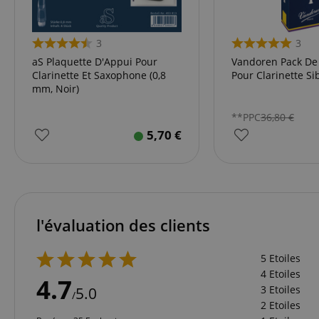
Corp
.bin
language
_clck
MUID
Micr
3
3
Corp
.clar
_clsk
aS Plaquette D'Appui Pour
Vandoren Pack De
Clarinette Et Saxophone (0,8
Pour Clarinette Sib
ANONCHK
Micr
mm, Noir)
Corp
ledgerCurrency
.c.cla
_ga_K0CLWYC8J6
**PPC
36,80
€
test_cookie
Goog
.doub
session-id
5,70
€
_uetsid
Micr
Corp
.kirst
session-id-time
MR
Micr
Corp
.c.bi
l'évaluation des clients
FPLC
MR
Micr
Corp
.c.cla
5 Etoiles
4 Etoiles
_uetvid
Micr
4.7
aHistoryArticles
Corp
3 Etoiles
5.0
/
.kirst
2 Etoiles
_gcl_au
Goog