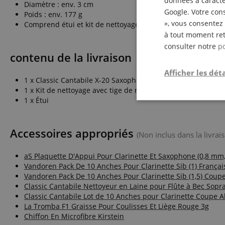
données à caractèr
Diamètre : env. 3 cm
Google. Votre cons
Poids : env. 177 g
», vous consentez 
Comprend étui et kit de nettoyage
à tout moment ret
consulter notre
po
contenu de la livraison
Afficher les déta
1 x Classic Cantabile X-20 Saxophone de poche
1 x Kit de nettoyage avec tige de nettoyage et graisse pour 
1 x Étui
Strictemen
nécessair
Accessoires appropriés
(Non inclus dans la livrais
aS Plaquette D'Appui Pour Clarinette Et Saxophone (0,8 mm,
Vandoren Pack De 10 Anches Pour Clarinette Sib (1) Françai
Vandoren Pack De 10 Anches Pour Clarinette Sib (1,5) Coup
Classic Cantabile Nettoyeur en Laine pour Flûte à Bec Sopr
Classic Cantabile Lot de 10 Anches pour Clarinette Coupe A
Les cookies stricteme
La Tromba F1 Graisse Pour Coulisses Et Liège Rouge 3g
la gestion des compte
Chiffon En Microfibre Kirstein