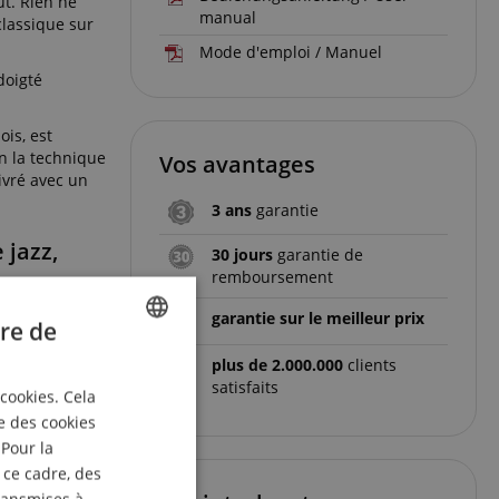
t. Rien ne
manual
classique sur
Mode d'emploi / Manuel
doigté
ois, est
on la technique
Vos avantages
ivré avec un
3 ans
garantie
 jazz,
30 jours
garantie de
remboursement
garantie sur le meilleur prix
re de
plus de 2.000.000
clients
ENGLISH
satisfaits
 cookies. Cela
GERMAN
e des cookies
DUTCH
 Pour la
 ce cadre, des
FRENCH