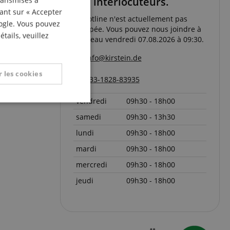
Vos interlocuteurs.
transmises à
ITALIAN
uant sur « Accepter
La hotline n'est actuellement pas
oogle. Vous pouvez
SPANISH
occupée. Vous pouvez nous joindre à
tails, veuillez
nouveau vendredi 07.08.2026 à 09:30.
info@kirstein.de
 les cookies
+33-1828-83935
vendredi
09h30 - 18h00
nctionnalité
samedi
09h30 - 13h30
lundi
09h30 - 18h00
mardi
09h30 - 18h00
mercredi
09h30 - 18h00
jeudi
09h30 - 18h00
on des utilisateurs et
aires.