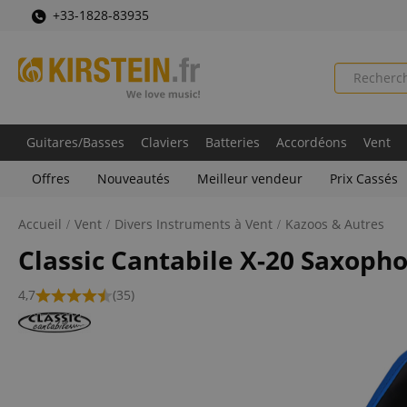
+33-1828-83935
Guitares/Basses
Claviers
Batteries
Accordéons
Vent
Offres
Nouveautés
Meilleur vendeur
Prix Cassés
Accueil
Vent
Divers Instruments à Vent
Kazoos & Autres
Classic Cantabile X-20 Saxoph
4,7
(35)