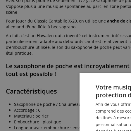
Avec son poids plume de seulement 177 g, ce saxophone de poc
s'oppose plus à une musique spontanée au parc, en zone piéton
scène !
Pour jouer du Classic Cantabile X-20, on utilise une
anche de cl
allemand d'une flûte à bec soprano.
Au fait, c’est un Hawaïen qui a inventé cet instrument intéressa
particulièrement adapté aux débutants car il est relativement fa
d’embouchure utilisée, le son du saxophone de poche peut varier 
étui pratique.
Le saxophone de poche est incroyablement po
tout est possible !
Votre musiq
Caractéristiques
protection 
Saxophone de poche / Chalumeau
Afin de vous offri
Accordage : C
comprend des cook
Matériau : poirier
destinés à mesurer
Embouchure : plastique
personnalisation 
Longueur avec embouchure : env. 30,5 cm