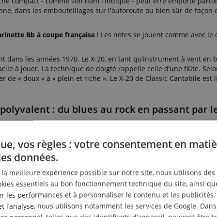
he compact - comme son nom l'indique - peut être emporté partou
ne, dans les embouteillages sur l'autoroute ou bien sûr de façon 
arinette Bb à coupe française
! Les notes se jouent comme avec le 
nt dans les années 1970. Le X-20, en tant qu’instrument à vent en b
cile à jouer. La technique de doigté rappelle celle d’une flûte. Sel
de « doux » à « plein et riche ». Le X-20 de Classic Cantabile est l
lyvalent : du blues au rock en passant par le
ue, vos règles : votre consentement en matiè
des données.
r la meilleure expérience possible sur notre site, nous utilisons des
ies essentiels au bon fonctionnement technique du site, ainsi qu
 les performances et à personnaliser le contenu et les publicités.
et l’analyse, nous utilisons notamment les services de Google. Dans