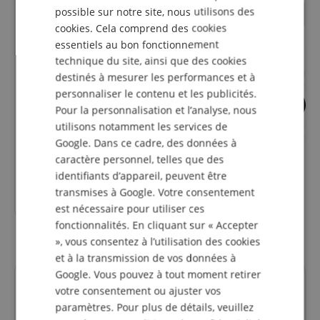
FRENCH
possible sur notre site, nous utilisons des
cookies. Cela comprend des cookies
ITALIAN
essentiels au bon fonctionnement
SPANISH
technique du site, ainsi que des cookies
destinés à mesurer les performances et à
personnaliser le contenu et les publicités.
9
11
Pour la personnalisation et l’analyse, nous
La Tromba T1 Huile Pour
Pupitre d'Orchestr
utilisons notamment les services de
Pistons Au Silicone 65 ml
Cantabile Deluxe
Google. Dans ce cadre, des données à
caractère personnel, telles que des
identifiants d’appareil, peuvent être
**PPC
8,35
€
transmises à Google. Votre consentement
5,90
€
est nécessaire pour utiliser ces
fonctionnalités. En cliquant sur « Accepter
», vous consentez à l’utilisation des cookies
et à la transmission de vos données à
Google. Vous pouvez à tout moment retirer
l'évaluation des clients
votre consentement ou ajuster vos
paramètres. Pour plus de détails, veuillez