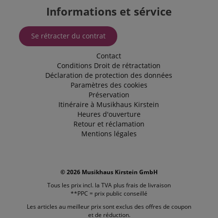
the use of
Informations et sérvice
the website
for internal
analytics.
Se rétracter du contrat
IDE
1 an 1
Ce cookie est
Google LLC
mois
défini par
.doubleclick.net
Doubleclick
Contact
et fournit des
informations
Conditions
Droit de rétractation
sur la
Déclaration de protection des données
manière dont
Paramètres des cookies
l'utilisateur
final utilise le
Préservation
site Web et
Itinéraire à Musikhaus Kirstein
sur toute
publicité que
Heures d'ouverture
l'utilisateur
Retour et réclamation
final a pu
voir avant de
Mentions légales
visiter ledit
site Web.
sid
www.kirstein.fr
Session
Il s'agit d'un
nom de
© 2026 Musikhaus Kirstein GmbH
cookie très
courant, mais
Tous les prix incl. la TVA plus
frais de livraison
lorsqu'il se
**PPC = prix public conseillé
trouve en
tant que
Les articles au meilleur prix sont exclus des offres de coupon
cookie de
session, il est
et de réduction.