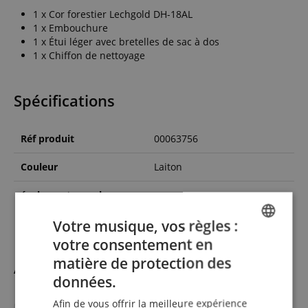
1 x Cor forestier Lechgold DH-18AL
1 x Embouchure
1 x Étui léger avec bretelles de sac à dos
1 x Chiffon de nettoyage
Spécifications
Réf produit
00063756
Couleur
Laiton
également pour les
Non
enfants
Votre musique, vos règles :
votre consentement en
ENGLISH
matière de protection des
Accessoires
GERMAN
données.
DUTCH
Afin de vous offrir la meilleure expérience