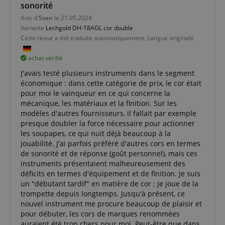
sonorité
Ciblage
Fonctionnalité
Avis d'
Sven
le 21.05.2024
Les cookies strictement nécessaires permettent des
Variante
Lechgold DH-18AGL cor double
fonctionnalités de base du site Web telles que la
Cette revue a été traduite automatiquement. Langue originale
connexion des utilisateurs et la gestion des
comptes. Le site Web ne peut pas être utilisé
achat vérifié
correctement sans les cookies strictement
nécessaires.
J'avais testé plusieurs instruments dans le segment
économique : dans cette catégorie de prix, le cor était
Fournisseur /
Nom
E
Domaine
pour moi le vainqueur en ce qui concerne la
mécanique, les matériaux et la finition. Sur les
CookieScriptConsent
CookieScript
modèles d'autres fournisseurs, il fallait par exemple
.kirstein.fr
presque doubler la force nécessaire pour actionner
les soupapes, ce qui nuit déjà beaucoup à la
jouabilité. J'ai parfois préféré d'autres cors en termes
de sonorité et de réponse (goût personnel), mais ces
instruments présentaient malheureusement des
déficits en termes d'équipement et de finition. Je suis
un "débutant tardif" en matière de cor ; je joue de la
trompette depuis longtemps. Jusqu'à présent, ce
nouvel instrument me procure beaucoup de plaisir et
pour débuter, les cors de marques renommées
auraient été trop chers pour moi. Peut-être que dans