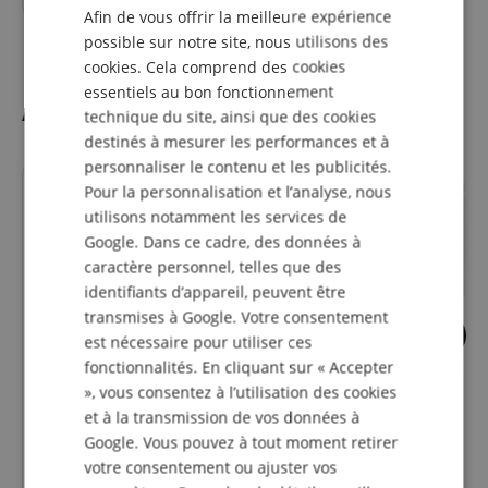
DUTCH
Afin de vous offrir la meilleure expérience
FRENCH
possible sur notre site, nous utilisons des
cookies. Cela comprend des cookies
ITALIAN
essentiels au bon fonctionnement
Accessoires
SPANISH
technique du site, ainsi que des cookies
destinés à mesurer les performances et à
personnaliser le contenu et les publicités.
Pour la personnalisation et l’analyse, nous
utilisons notamment les services de
Google. Dans ce cadre, des données à
caractère personnel, telles que des
identifiants d’appareil, peuvent être
transmises à Google. Votre consentement
8
est nécessaire pour utiliser ces
Porte-Trompette Classic
Carte de Crédit to
fonctionnalités. En cliquant sur « Accepter
Cantabile TS-153
», vous consentez à l’utilisation des cookies
et à la transmission de vos données à
Google. Vous pouvez à tout moment retirer
votre consentement ou ajuster vos
13,99
€