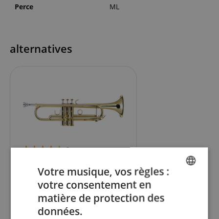
Perce
ML
alternatives
3
Lechgold TR-16L Trompette Sib
Votre musique, vos règles :
laquée
votre consentement en
ENGLISH
matière de protection des
GERMAN
données.
499,99
€