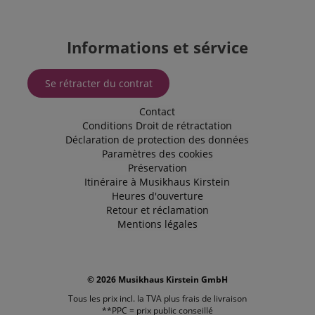
to measure
the use of
the website
for internal
Informations et sérvice
analytics.
IDE
1 an 1
Ce cookie est
Google LLC
mois
défini par
.doubleclick.net
Se rétracter du contrat
Doubleclick
et fournit des
informations
Contact
sur la
Conditions
Droit de rétractation
manière dont
l'utilisateur
Déclaration de protection des données
final utilise le
Paramètres des cookies
site Web et
Préservation
sur toute
publicité que
Itinéraire à Musikhaus Kirstein
l'utilisateur
Heures d'ouverture
final a pu
voir avant de
Retour et réclamation
visiter ledit
Mentions légales
site Web.
sid
www.kirstein.fr
Session
Il s'agit d'un
nom de
cookie très
courant, mais
© 2026 Musikhaus Kirstein GmbH
lorsqu'il se
trouve en
Tous les prix incl. la TVA plus
frais de livraison
tant que
**PPC = prix public conseillé