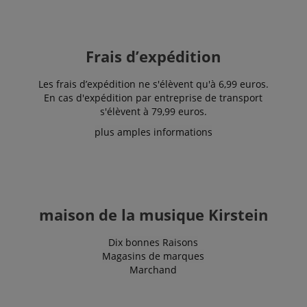
Frais d’expédition
Les frais d’expédition ne s'élèvent qu'à 6,99 euros.
En cas d'expédition par entreprise de transport
s'élèvent à 79,99 euros.
plus amples informations
Politique de confidentialité de
sid_key
www.kirstein.fr
Google
CrossDomainCookieScriptConsent_389
.crossdomain.cookie-
script.com
FPGSID
Google
maison de la musique Kirstein
.kirstein.fr
Dix bonnes Raisons
Magasins de marques
Marchand