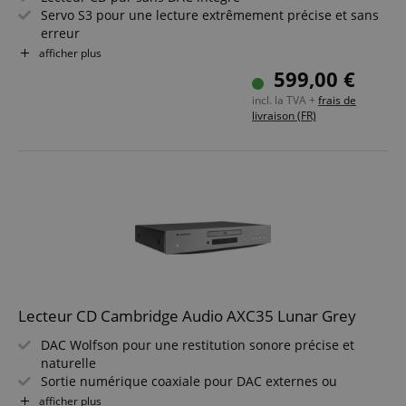
Servo S3 pour une lecture extrêmement précise et sans
erreur
Sorties numériques coaxiale et optique pour une
afficher plus
flexibilité maximale
599,00 €
Lecture sans interruption pour albums live et albums
incl. la TVA +
frais de
conceptuels
livraison (FR)
Enveloppe métallique acoustiquement amortie contre
les perturbations extérieures
Design CX intemporel en noir sobre
Lecteur CD Cambridge Audio AXC35 Lunar Grey
DAC Wolfson pour une restitution sonore précise et
naturelle
Sortie numérique coaxiale pour DAC externes ou
amplificateurs
afficher plus