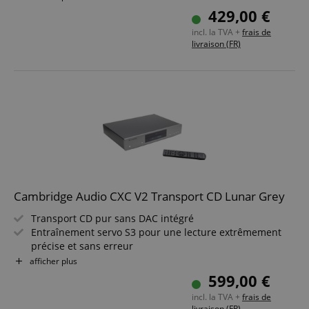
Distorsions très faibles pour un son propre et riche en
429,00 €
détails
incl. la TVA +
frais de
Design intemporel de la série AX en finition Lunar Grey
livraison (FR)
élégante
Économe en énergie, avec une consommation en veille
extrêmement faible
Télécommande incluse
Cambridge Audio CXC V2 Transport CD Lunar Grey
Transport CD pur sans DAC intégré
Entraînement servo S3 pour une lecture extrêmement
précise et sans erreur
Sortie numérique coaxiale et optique pour une flexibilité
afficher plus
maximale
599,00 €
Lecture ininterrompue pour albums live et concept
incl. la TVA +
frais de
Boîtier métallique acoustiquement amorti contre les
livraison (FR)