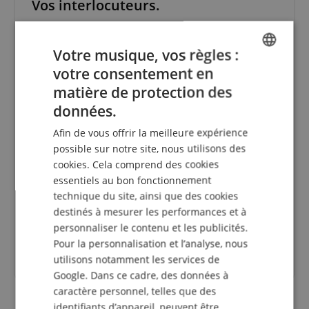
Vos interlocuteurs.
La hotline n'est actuellement pas occupée. Vous
pouvez nous joindre à nouveau samedi 08.08.2026 à
Votre musique, vos règles :
09:30.
votre consentement en
ENGLISH
info@kirstein.de
matière de protection des
GERMAN
données.
+33-1828-83935
DUTCH
Afin de vous offrir la meilleure expérience
vendredi
09h30 - 18h00
FRENCH
possible sur notre site, nous utilisons des
samedi
09h30 - 13h30
cookies. Cela comprend des cookies
ITALIAN
essentiels au bon fonctionnement
lundi
09h30 - 18h00
SPANISH
technique du site, ainsi que des cookies
mardi
09h30 - 18h00
destinés à mesurer les performances et à
mercredi
09h30 - 18h00
personnaliser le contenu et les publicités.
Pour la personnalisation et l’analyse, nous
jeudi
09h30 - 18h00
utilisons notamment les services de
Google. Dans ce cadre, des données à
caractère personnel, telles que des
identifiants d’appareil, peuvent être