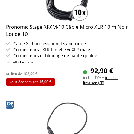
Pronomic Stage XFXM-10 Câble Micro XLR 10 m Noir
Lot de 10
Câble XLR professionnel symétrique
Connecteurs : XLR femelle ⇒ XLR mâle
Connecteurs et blindage de haute qualité
Longueur : 10m
afficher plus
Couleur : noir
92,90 €
Inclus bande auto-agrippante
au lieu de
108,90
€
incl. la TVA +
frais de
10 pièces dans le set
vous économisez
16,00 €
livraison (FR)