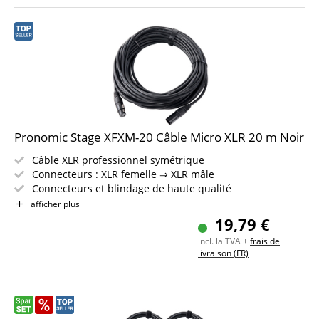
Pronomic Stage XFXM-20 Câble Micro XLR 20 m Noir
Câble XLR professionnel symétrique
Connecteurs : XLR femelle ⇒ XLR mâle
Connecteurs et blindage de haute qualité
Longueur : 20m
afficher plus
Couleur : noir
19,79 €
Incl. bande auto-agrippante
incl. la TVA +
frais de
livraison (FR)