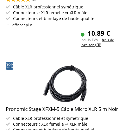
Câble XLR professionnel symétrique
Connecteurs : XLR femelle ⇒ XLR mâle
Connecteurs et blindage de haute qualité
Longueur : 10m
afficher plus
Couleur : noir
10,89 €
Incl. bande auto-agrippante
incl. la TVA +
frais de
livraison (FR)
Pronomic Stage XFXM-5 Câble Micro XLR 5 m Noir
Câble XLR professionnel et symétrique
Connecteurs : XLR femelle ⇒ XLR mâle
Connecteurs et blindage de haute qualité