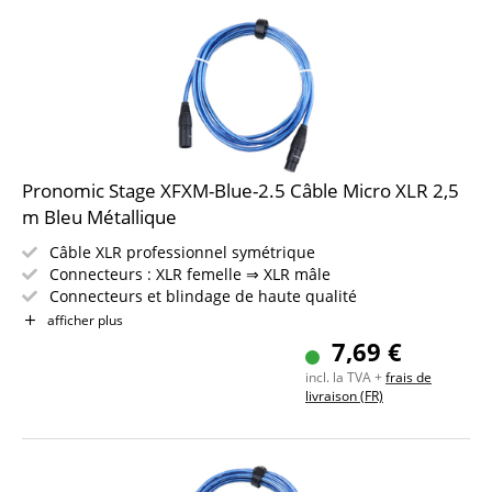
Pronomic Stage XFXM-Blue-2.5 Câble Micro XLR 2,5
m Bleu Métallique
Câble XLR professionnel symétrique
Connecteurs : XLR femelle ⇒ XLR mâle
Connecteurs et blindage de haute qualité
Longueur : 2,5 m
afficher plus
Couleur : Bleu Métallique
7,69 €
Incl. bande auto-agrippante
incl. la TVA +
frais de
livraison (FR)