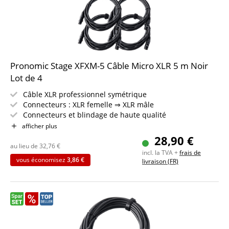
Pronomic Stage XFXM-5 Câble Micro XLR 5 m Noir
Lot de 4
Câble XLR professionnel symétrique
Connecteurs : XLR femelle ⇒ XLR mâle
Connecteurs et blindage de haute qualité
Longueur : 5m
afficher plus
Couleur : noir
28,90 €
Inclus bande auto-agrippante
au lieu de
32,76
€
incl. la TVA +
frais de
Lot de 4 pièces
vous économisez
3,86 €
livraison (FR)