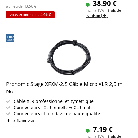
38,90 €
Inclus bande auto-agrippante
au lieu de
43,56
€
incl. la TVA +
frais de
4 pièces dans le set
vous économisez
4,66 €
livraison (FR)
Pronomic Stage XFXM-2.5 Câble Micro XLR 2,5 m
Noir
Câble XLR professionnel et symétrique
Connecteurs : XLR femelle ⇒ XLR mâle
Connecteurs et blindage de haute qualité
Longueur : 2,5 m
afficher plus
Couleur : noir
7,19 €
Incl. bande auto-agrippante
incl. la TVA +
frais de