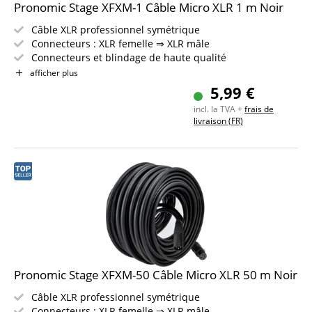
Pronomic Stage XFXM-1 Câble Micro XLR 1 m Noir
Câble XLR professionnel symétrique
Connecteurs : XLR femelle ⇒ XLR mâle
Connecteurs et blindage de haute qualité
Longueur : 1m
afficher plus
Couleur : noir
5,99 €
Incl. bande auto-agrippante
incl. la TVA +
frais de
livraison (FR)
Pronomic Stage XFXM-50 Câble Micro XLR 50 m Noir
Câble XLR professionnel symétrique
Connecteurs : XLR femelle ⇒ XLR mâle