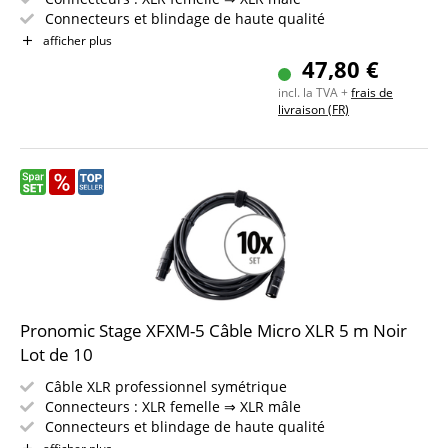
Connecteurs et blindage de haute qualité
Longueur : 50 m
afficher plus
Couleur : noir
47,80 €
Incl. bande auto-agrippante
incl. la TVA +
frais de
livraison (FR)
Pronomic Stage XFXM-5 Câble Micro XLR 5 m Noir
Lot de 10
Câble XLR professionnel symétrique
Connecteurs : XLR femelle ⇒ XLR mâle
Connecteurs et blindage de haute qualité
Longueur : 5m