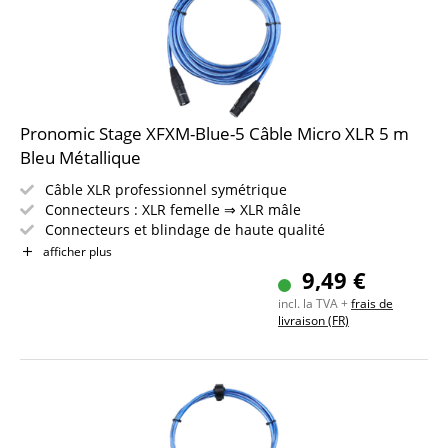
Pronomic Stage XFXM-Blue-5 Câble Micro XLR 5 m
Bleu Métallique
Câble XLR professionnel symétrique
Connecteurs : XLR femelle ⇒ XLR mâle
Connecteurs et blindage de haute qualité
Longueur : 5m
afficher plus
Couleur : Bleu Métallique
9,49 €
Incl. bande auto-agrippante
incl. la TVA +
frais de
livraison (FR)