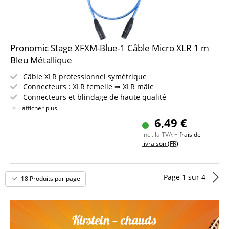
Pronomic Stage XFXM-Blue-1 Câble Micro XLR 1 m
Bleu Métallique
Câble XLR professionnel symétrique
Connecteurs : XLR femelle ⇒ XLR mâle
Connecteurs et blindage de haute qualité
Longueur : 1m
afficher plus
Couleur : Bleu Métallique
6,49 €
Incl. bande auto-agrippante
incl. la TVA +
frais de
livraison (FR)
Page
1
sur
4
18 Produits par page