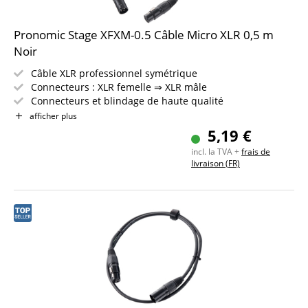
Pronomic Stage XFXM-0.5 Câble Micro XLR 0,5 m
Noir
Câble XLR professionnel symétrique
Connecteurs : XLR femelle ⇒ XLR mâle
Connecteurs et blindage de haute qualité
Longueur : 0,5 m
afficher plus
Couleur : noir
5,19 €
incl. la TVA +
frais de
livraison (FR)