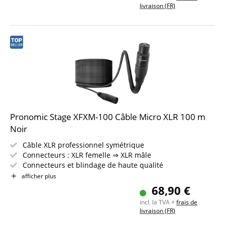
livraison (FR)
Pronomic Stage XFXM-100 Câble Micro XLR 100 m
Noir
Câble XLR professionnel symétrique
Connecteurs : XLR femelle ⇒ XLR mâle
Connecteurs et blindage de haute qualité
Longueur : 100 m
afficher plus
Couleur : noir
68,90 €
Incl. bande auto-agrippante
incl. la TVA +
frais de
livraison (FR)