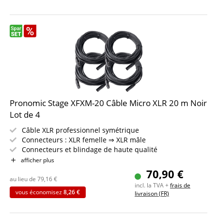
Pronomic Stage XFXM-20 Câble Micro XLR 20 m Noir
Lot de 4
Câble XLR professionnel symétrique
Connecteurs : XLR femelle ⇒ XLR mâle
Connecteurs et blindage de haute qualité
Longueur : 20m
afficher plus
Couleur : noir
70,90 €
Inclus bande auto-agrippante
au lieu de
79,16
€
incl. la TVA +
frais de
4 pièces dans le set
vous économisez
8,26 €
livraison (FR)