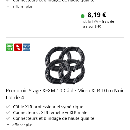
Longueur : 5m
afficher plus
Couleur : noir
8,19 €
Inclus bande auto-agrippante
incl. la TVA +
frais de
livraison (FR)
Pronomic Stage XFXM-10 Câble Micro XLR 10 m Noir
Lot de 4
Câble XLR professionnel symétrique
Connecteurs : XLR femelle ⇒ XLR mâle
Connecteurs et blindage de haute qualité
Longueur : 10m
afficher plus
Couleur : noir