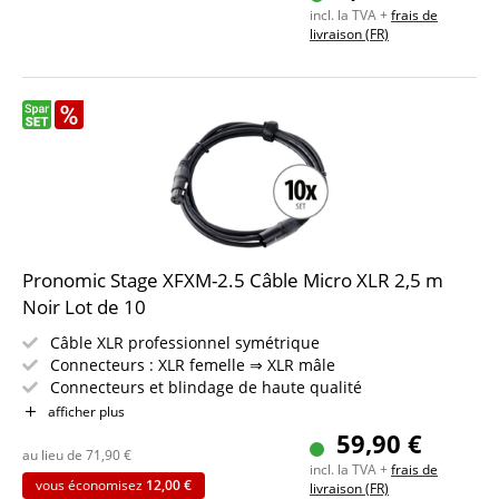
incl. la TVA +
frais de
livraison (FR)
Pronomic Stage XFXM-2.5 Câble Micro XLR 2,5 m
Noir Lot de 10
Câble XLR professionnel symétrique
Connecteurs : XLR femelle ⇒ XLR mâle
Connecteurs et blindage de haute qualité
Longueur : 2,5 m
afficher plus
Couleur : noir
59,90 €
Incl. bande auto-agrippante
au lieu de
71,90
€
incl. la TVA +
frais de
10 pièces dans le set
vous économisez
12,00 €
livraison (FR)