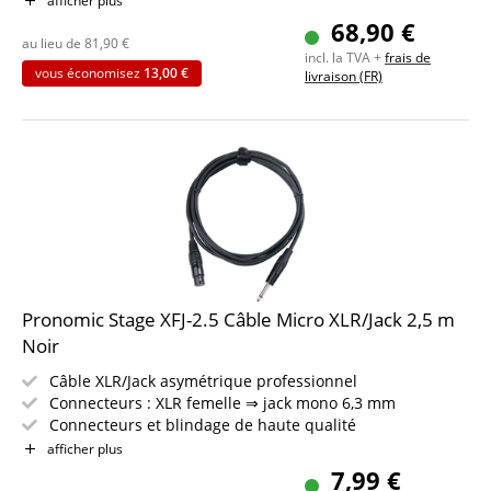
afficher plus
Couleur : noir
68,90 €
Incl. bande auto-agrippante
au lieu de
81,90
€
incl. la TVA +
frais de
10 pièces dans le lot
vous économisez
13,00 €
livraison (FR)
Pronomic Stage XFJ-2.5 Câble Micro XLR/Jack 2,5 m
Noir
Câble XLR/Jack asymétrique professionnel
Connecteurs : XLR femelle ⇒ jack mono 6,3 mm
Connecteurs et blindage de haute qualité
Longueur : 2,5 m
afficher plus
Couleur : noir
7,99 €
Comprend bande auto-agrippante