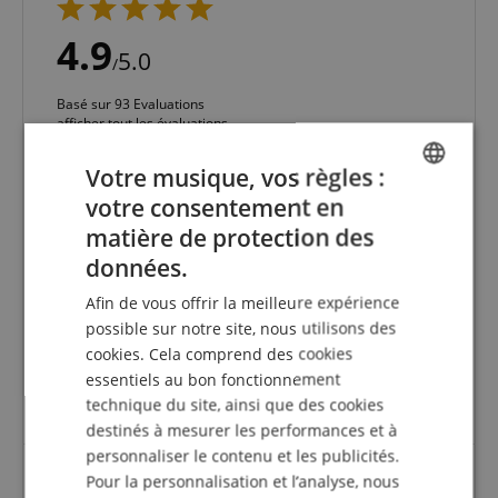
4.9
5.0
/
Basé sur 93 Evaluations
afficher tout les évaluations
5 Etoiles
85
Votre musique, vos règles :
4 Etoiles
5
votre consentement en
ENGLISH
3 Etoiles
2
matière de protection des
2 Etoiles
1
GERMAN
données.
1 Etoile
0
DUTCH
Afin de vous offrir la meilleure expérience
Une vérification des évaluations a eu lieu comme
FRENCH
possible sur notre site, nous utilisons des
suit : Seuls les clients qui sont inscrits dans notre
cookies. Cela comprend des cookies
boutique en ligne et qui ont effectivement acheté
ITALIAN
le produit chez nous peuvent donner une
essentiels au bon fonctionnement
évaluation de l'article dans leur compte client.
SPANISH
technique du site, ainsi que des cookies
destinés à mesurer les performances et à
personnaliser le contenu et les publicités.
Pour la personnalisation et l’analyse, nous