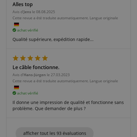
Nom
E
Alles top
Domaine
Avis d'
Jens
le 08.08.2025
CookieScriptConsent
CookieScript
.kirstein.fr
Cette revue a été traduite automatiquement. Langue originale
achat vérifié
Qualité supérieure, expédition rapide...
Le câble fonctionne.
Avis d'
Hans-Jürgen
le 27.03.2023
Cette revue a été traduite automatiquement. Langue originale
Politique de confidentialité de
achat vérifié
sid_key
www.kirstein.fr
Google
Il donne une impression de qualité et fonctionne sans
CrossDomainCookieScriptConsent_389
.crossdomain.cookie-
script.com
problème. Que demander de plus ?
FPGSID
Google
.kirstein.fr
afficher tout les 93 évaluations