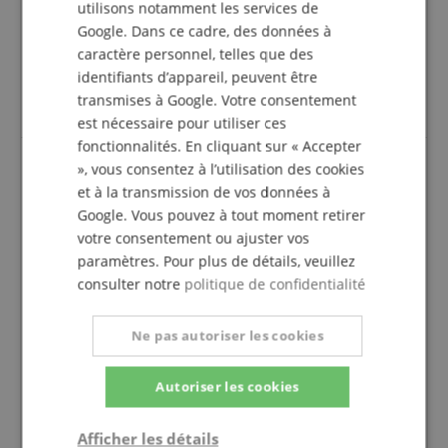
utilisons notamment les services de
Top
Google. Dans ce cadre, des données à
Avis d'
Benoist
le 08.08.2026
caractère personnel, telles que des
achat vérifié
identifiants d’appareil, peuvent être
Excellent cordon XLR. Très bon rapport qualité prix.
transmises à Google. Votre consentement
Parfait
est nécessaire pour utiliser ces
fonctionnalités. En cliquant sur « Accepter
», vous consentez à l’utilisation des cookies
et à la transmission de vos données à
Top Câble !
Google. Vous pouvez à tout moment retirer
Avis d'
Corbin
le 09.02.2026
votre consentement ou ajuster vos
Cette revue a été traduite automatiquement. Langue originale
paramètres. Pour plus de détails, veuillez
achat vérifié
consulter notre
politique de confidentialité
Un câble haut de gamme ! La finition et la qualité sont
vraiment excellentes : des connecteurs propres et
Ne pas autoriser les cookies
solides, bien assemblés, rien ne semble bon marché
ou instable. Les connecteurs XLR sont bien fixés,
Autoriser les cookies
s'enclenchent proprement et peuvent néanmoins être
déconnectés sans problème. Le blindage semble
également très solide : je n'ai constaté aucun
Afficher les détails