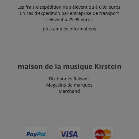
IDE
1 an 1
Ce cookie est
Google LLC
Les frais d’expédition ne s'élèvent qu'à 6,99 euros.
mois
défini par
.doubleclick.net
En cas d'expédition par entreprise de transport
Doubleclick
et fournit des
s'élèvent à 79,99 euros.
informations
sur la
plus amples informations
manière dont
l'utilisateur
final utilise le
site Web et
sur toute
publicité que
l'utilisateur
final a pu
maison de la musique Kirstein
voir avant de
visiter ledit
site Web.
Dix bonnes Raisons
sid
www.kirstein.fr
Session
Il s'agit d'un
Magasins de marques
nom de
Marchand
cookie très
courant, mais
lorsqu'il se
trouve en
tant que
cookie de
session, il est
susceptible
d'être utilisé
comme pour
la gestion de