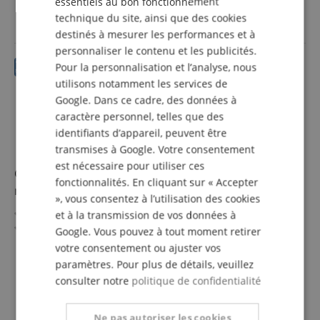
essentiels au bon fonctionnement
incl. la TVA +
frais de
Comprend étui, embout et tuyau d?air
SPANISH
livraison (FR)
technique du site, ainsi que des cookies
destinés à mesurer les performances et à
personnaliser le contenu et les publicités.
Pour la personnalisation et l’analyse, nous
utilisons notamment les services de
Google. Dans ce cadre, des données à
caractère personnel, telles que des
identifiants d’appareil, peuvent être
transmises à Google. Votre consentement
est nécessaire pour utiliser ces
Classic Cantabile FL-100 flûte traversière,
fonctionnalités. En cliquant sur « Accepter
maillechort
», vous consentez à l’utilisation des cookies
Super instrument pour débutants
et à la transmission de vos données à
Entièrement en maillechort nickelé (tête, corps et
Google. Vous pouvez à tout moment retirer
mécanique)
votre consentement ou ajuster vos
Clés fermées, mécanique en E fluide
afficher plus
paramètres. Pour plus de détails, veuillez
Sol avancé, réponse facile et justesse précise
99,89 €
consulter notre
politique de confidentialité
Accord en do, son chaud
incl. la TVA +
frais de
Étui et accessoires inclus
livraison (FR)
Ne pas autoriser les cookies