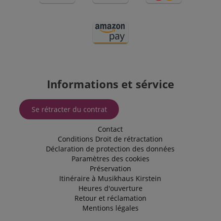
l'état de
session.
SRM_B
1 an 3
This is a
Microsoft
semaines
Microsoft
Corporation
MSN 1st
.c.bing.com
party cookie
that ensures
the proper
functioning
of this
website.
Informations et sérvice
Se rétracter du contrat
Contact
Conditions
Droit de rétractation
Déclaration de protection des données
Paramètres des cookies
Préservation
Itinéraire à Musikhaus Kirstein
Heures d'ouverture
Retour et réclamation
Mentions légales