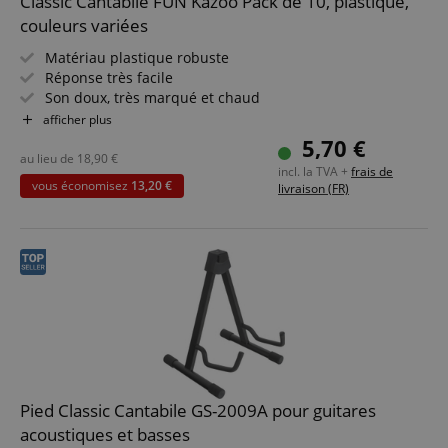
Classic Cantabile FUN Kazoo Pack de 10, plastique,
couleurs variées
Matériau plastique robuste
Réponse très facile
Son doux, très marqué et chaud
Livraison avec couleurs mélangées
afficher plus
5,70 €
au lieu de
18,90
€
incl. la TVA +
frais de
vous économisez
13,20 €
livraison (FR)
Pied Classic Cantabile GS-2009A pour guitares
acoustiques et basses