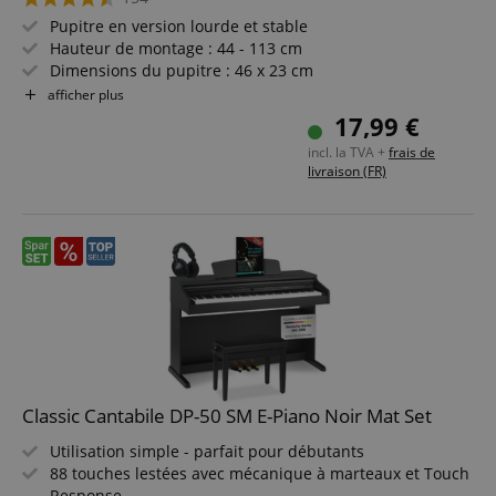
Pupitre en version lourde et stable
Hauteur de montage : 44 - 113 cm
Dimensions du pupitre : 46 x 23 cm
Profondeur du pupitre : 4 cm
afficher plus
Longueur plié : 53 cm
17,99 €
Sac inclus avec bandoulière
incl. la TVA +
frais de
livraison (FR)
Classic Cantabile DP-50 SM E-Piano Noir Mat Set
Utilisation simple - parfait pour débutants
88 touches lestées avec mécanique à marteaux et Touch
Response