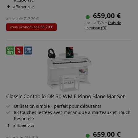
14 Voices, 13 effets, polyphonie max : 32, fonction arrêt
afficher plus
automatique
659,00 €
Fonctions Layer, Split, Twin-Piano, fonction
au lieu de
717,70
€
incl. la TVA +
frais de
enregistrement, métronome
vous économisez
58,70 €
livraison (FR)
Réglage de l?accord : transposition & accord fin
Connexions : Line In/Out, 2 prises casque (jack 6,5 mm),
interface USB audio/MIDI, entrée pédale
Pack économique incluant banc de piano, casque et
méthode de piano
Classic Cantabile DP-50 WM E-Piano Blanc Mat Set
Utilisation simple - parfait pour débutants
88 touches lestées avec mécanique à marteaux et Touch
Response
14 Voices, 13 effets, polyphonie max : 32, fonction arrêt
afficher plus
automatique
659,00 €
Fonctions Layer, Split, Twin-Piano, enregistrement,
au lieu de
743,70
€