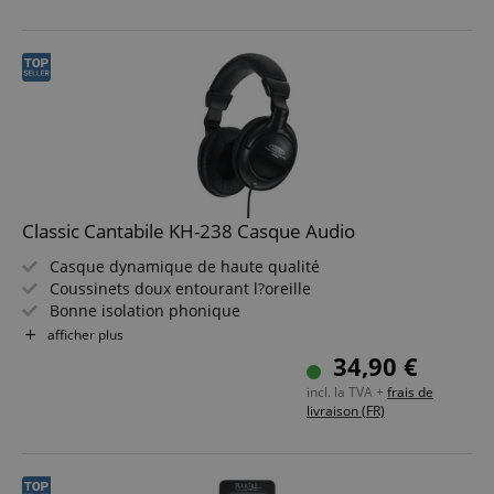
Classic Cantabile KH-238 Casque Audio
Casque dynamique de haute qualité
Coussinets doux entourant l?oreille
Bonne isolation phonique
Arceau large et doux
afficher plus
Bass actif intégré
34,90 €
Réglage du volume intégré dans le câble
incl. la TVA +
frais de
livraison (FR)