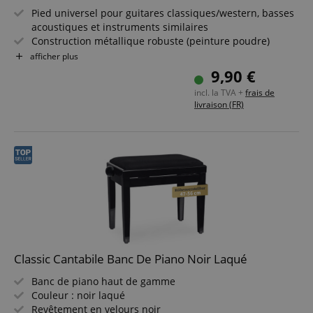
Pied universel pour guitares classiques/western, basses
acoustiques et instruments similaires
Construction métallique robuste (peinture poudre)
Système à boutons-pression pour un réglage facile
afficher plus
Surfaces de contact rembourrées
9,90 €
Poids : 1,6 kg
incl. la TVA +
frais de
livraison (FR)
Classic Cantabile Banc De Piano Noir Laqué
Banc de piano haut de gamme
Couleur : noir laqué
Revêtement en velours noir