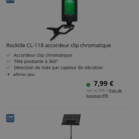
Rocktile CL-118 accordeur clip chromatique
Accordeur clip chromatique
Tête pivotante à 360°
Détection de note par capteur de vibration
Convient pour guitare, basse, ukulélé et violon
afficher plus
Écran LC bleu
7,99 €
incl. la TVA +
frais de
livraison (FR)