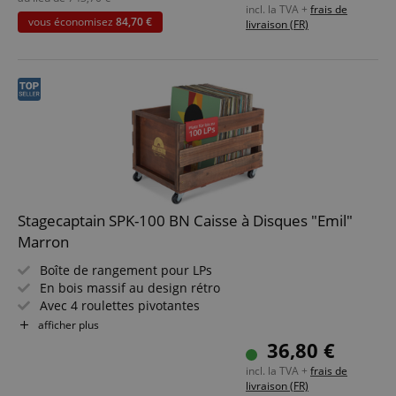
incl. la TVA +
frais de
métronome
vous économisez
84,70 €
livraison (FR)
Réglage de l?accord : transposition & accord fin
Connexions : Line In/Out, 2 prises casque (jack 6,5 mm),
interface USB audio/MIDI, entrée pédale
Pack économique incluant banc de piano, casque et
méthode de piano
Stagecaptain SPK-100 BN Caisse à Disques "Emil"
Marron
Boîte de rangement pour LPs
En bois massif au design rétro
Avec 4 roulettes pivotantes
Pour jusqu?à 100 disques vinyles
afficher plus
Évidemment aussi utilisable pour beaucoup d?autres
36,80 €
choses jusqu?à 25 kg
incl. la TVA +
frais de
livraison (FR)