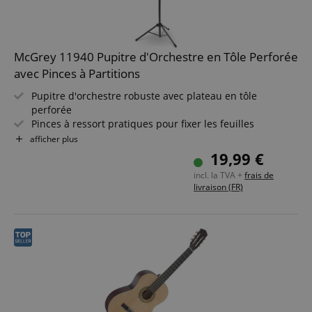
McGrey 11940 Pupitre d'Orchestre en Tôle Perforée
avec Pinces à Partitions
Pupitre d'orchestre robuste avec plateau en tôle
perforée
Pinces à ressort pratiques pour fixer les feuilles
Gain de place grâce au plateau amovible
afficher plus
Construction robuste avec vis papillon puissantes et
19,99 €
pinces à blocage
incl. la TVA +
frais de
Réglable en hauteur sans palier, plateau inclinable sans
livraison (FR)
palier