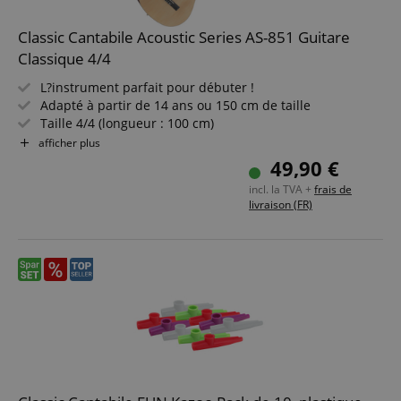
Classic Cantabile Acoustic Series AS-851 Guitare
Classique 4/4
L?instrument parfait pour débuter !
Adapté à partir de 14 ans ou 150 cm de taille
Taille 4/4 (longueur : 100 cm)
Corps en tilleul
afficher plus
Touche en Blackwood
49,90 €
Cordes en nylon
incl. la TVA +
frais de
livraison (FR)