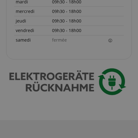
.c.bing.com
mardi
09h30 - 18h00
party cookie
that ensures
mercredi
09h30 - 18h00
the proper
functioning
jeudi
09h30 - 18h00
of this
website.
vendredi
09h30 - 18h00
samedi
fermée