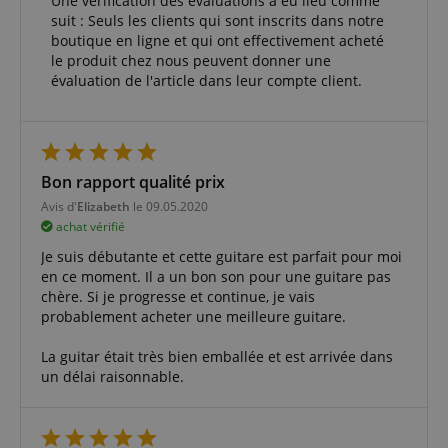
Une vérification des évaluations a eu lieu comme
nécessaires.
suit : Seuls les clients qui sont inscrits dans notre
Fournisseur /
Nom
E
boutique en ligne et qui ont effectivement acheté
Domaine
le produit chez nous peuvent donner une
CookieScriptConsent
CookieScript
évaluation de l'article dans leur compte client.
.kirstein.fr
Bon rapport qualité prix
Avis d'
Elizabeth
le 09.05.2020
achat vérifié
Je suis débutante et cette guitare est parfait pour moi
en ce moment. Il a un bon son pour une guitare pas
chère. Si je progresse et continue, je vais
probablement acheter une meilleure guitare.
Politique de confidentialité de
sid_key
www.kirstein.fr
La guitar était très bien emballée et est arrivée dans
Google
CrossDomainCookieScriptConsent_389
.crossdomain.cookie-
un délai raisonnable.
script.com
FPGSID
Google
.kirstein.fr