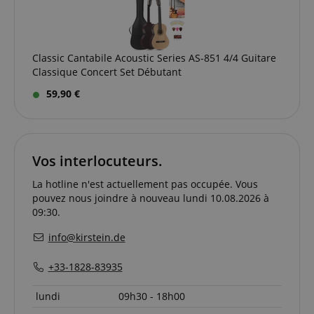
sur la
manière dont
l'utilisateur
final utilise le
site Web et
Classic Cantabile Acoustic Series AS-851 4/4 Guitare
sur toute
publicité que
Classique Concert Set Débutant
l'utilisateur
final a pu
59,90 €
voir avant de
visiter ledit
site Web.
sid
www.kirstein.fr
Session
Il s'agit d'un
nom de
cookie très
Vos interlocuteurs.
courant, mais
lorsqu'il se
La hotline n'est actuellement pas occupée. Vous
trouve en
tant que
pouvez nous joindre à nouveau lundi 10.08.2026 à
cookie de
09:30.
session, il est
susceptible
d'être utilisé
info@kirstein.de
comme pour
la gestion de
l'état de
+33-1828-83935
session.
SRM_B
1 an 3
This is a
Microsoft
lundi
09h30 - 18h00
semaines
Microsoft
Corporation
MSN 1st