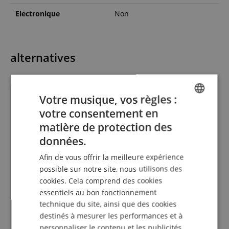
Electronique
Non
alternatives
Votre musique, vos règles :
votre consentement en
ENGLISH
matière de protection des
GERMAN
données.
DUTCH
Afin de vous offrir la meilleure expérience
342
FRENCH
possible sur notre site, nous utilisons des
Classic Cantabile Acoustic
cookies. Cela comprend des cookies
ITALIAN
Series AS-851 4/4 Guitare
essentiels au bon fonctionnement
Classique Concert Set
SPANISH
technique du site, ainsi que des cookies
Débutant
destinés à mesurer les performances et à
personnaliser le contenu et les publicités.
59,90
€