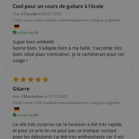
Cool pour un cours de guitare à l'école
Avis d'
Claudia
le 03.01.2026
Cette revue a été traduite automatiquement. Langue originale
achat vérifié
Super bien emballé.
Sonne bien. S'adapte bien à ma taille. S'accorde très
Fournisseur /
Nom
Expiration
La description
bien, idéal pour s'entraîner. Je le rachèterais pour cet
Domaine
Fournisseur /
La
Nom
Expiration
Domaine
description
usage !
apay-session-
1 an
Ce cookie est
Amazon.com
Fournisseur /
La
Nom
Expiration
set
défini par
sib_cuid
Inc.
.www.kirstein.fr
6 mois 5
This cookie is
Domaine
description
Amazon Pay.
www.kirstein.fr
jours
used to
Les cookies de
identify the
FPID
1 an 1
This cookie is
Google
session sont
visitor
mois
used to track
.kirstein.fr
utilisés par le
through an
user
Gitarre
serveur pour
application. It
behavior and
stocker des
enables the
preferences
Avis d'
Maximilian
le 31.12.2025
informations
website to
to provide a
sur les activités
Cette revue a été traduite automatiquement. Langue originale
track visitor
more
des pages
behavior and
personalized
utilisateur afin
measure site
experience.
achat vérifié
que les
performance.
utilisateurs
_fbp
2 mois 4
Utilisé par
Meta Platform
J'ai été très surprise car la livraison a été très rapide
puissent
_ga
1 an 1
Ce nom de
Google LLC
semaines
Facebook
Inc.
facilement
mois
cookie est
.kirstein.fr
et pour ce prix on ne peut pas se tromper surtout
pour fournir
.kirstein.fr
reprendre là où
associé à
une série de
pour les débutants j'ai été très enthousiaste car il est
ils se sont
Google