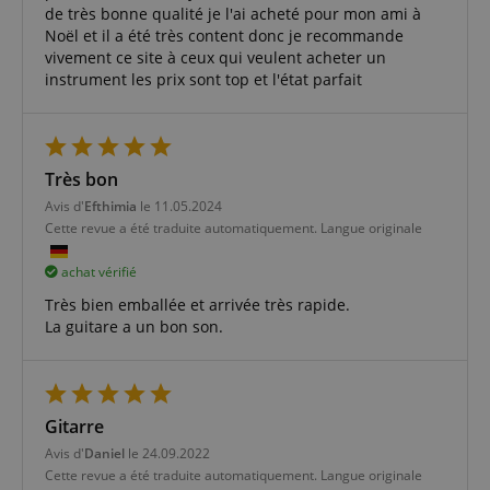
produits
arrêtés sur les
Universal
de très bonne qualité je l'ai acheté pour mon ami à
publicitaires
pages du
Analytics -
tels que les
Noël et il a été très content donc je recommande
serveur.
qui est une
enchères en
vivement ce site à ceux qui veulent acheter un
mise à jour
temps réel
session-id-apay
1 an
Amazon
importante
d'annonceurs
instrument les prix sont top et l'état parfait
.amazon.com
du service
tiers
d'analyse le
session-token
1 an
plus
Amazon
MUID
1 an 3
This cookie is
Microsoft
couramment
.amazon.com
semaines
widely used
Corporation
utilisé de
my Microsoft
.bing.com
Google. Ce
language
www.kirstein.fr
Session
Il existe de
as a unique
Très bon
cookie est
nombreux
user
utilisé pour
types de
identifier. It
Avis d'
Efthimia
le 11.05.2024
distinguer les
cookies
can be set by
utilisateurs
Cette revue a été traduite automatiquement. Langue originale
associés à ce
embedded
uniques en
nom, et un
microsoft
attribuant un
examen plus
scripts.
achat vérifié
numéro
détaillé de la
Widely
généré
façon dont il
believed to
aléatoirement
Très bien emballée et arrivée très rapide.
est utilisé sur
sync across
comme
un site Web
many
La guitare a un bon son.
identifiant
particulier est
different
client. Il est
généralement
Microsoft
inclus dans
recommandé.
domains,
chaque
Cependant,
allowing user
demande de
dans la plupart
tracking.
page d'un site
des cas, il sera
Gitarre
et utilisé pour
probablement
MUID
1 an
This cookie is
Microsoft
calculer les
utilisé pour
widely used
Corporation
Avis d'
Daniel
le 24.09.2022
données de
stocker les
my Microsoft
.clarity.ms
visiteur, de
préférences de
Cette revue a été traduite automatiquement. Langue originale
as a unique
session et de
langue,