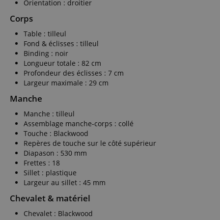
Nom
Orientation : droitier
Corps
CookieScriptConse
Table : tilleul
Fond & éclisses : tilleul
Binding : noir
sid_key
Longueur totale : 82 cm
CrossDomainCookie
Profondeur des éclisses : 7 cm
Largeur maximale : 29 cm
FPGSID
Manche
Manche : tilleul
Assemblage manche-corps : collé
Touche : Blackwood
Nom
Nom
Repères de touche sur le côté supérieur
Fourn
Nom
Doma
Diapason : 530 mm
sib_cuid
apay-session-
Frettes : 18
set
FPID
Goog
Sillet : plastique
.kirst
Largeur au sillet : 45 mm
_ga
_fbp
Meta
session-id-apay
Inc.
Chevalet & matériel
.kirst
Chevalet : Blackwood
session-token
MUID
Micr