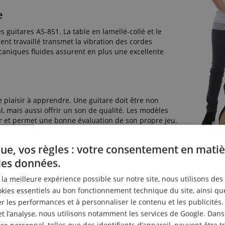
e
 guitares AS-851. La table en lamellé-collé et le
ent travaillé transmet la vibration des cordes
caniques fluides assurent en plus une excellente
 plaisir à apprendre. Une guitare doit être non
, mais aussi offrir un son de qualité. Les modèles
ir et permet une bonne évaluation de son propre jeu.
ue, vos règles : votre consentement en matiè
foncé. La rosace finement travaillée, les belles
des données.
el global.
r la meilleure expérience possible sur notre site, nous utilisons des
ies essentiels au bon fonctionnement technique du site, ainsi qu
 les performances et à personnaliser le contenu et les publicités.
 : la longueur de la corde vibrante entre le sillet et le chevalet. L
et l’analyse, nous utilisons notamment les services de Google. Dans
 les autres tailles sont donc plus petites et recommandées pour le