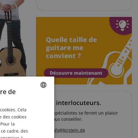
re de
ENGLISH
Vos interlocuteurs.
 cookies. Cela
GERMAN
Nos spécialistes se feront un plaisir
e des cookies
de vous conseiller.
DUTCH
 Pour la
e diapason
info@kirstein.de
 ce cadre, des
FRENCH
s enfants et