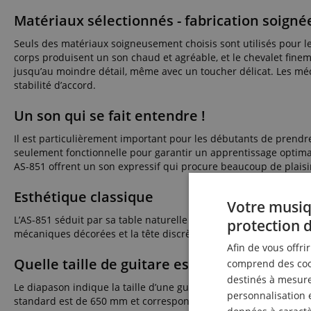
Matériaux sélectionnés - fabrication soigné
Seuls des matériaux soigneusement choisis sont utilisés pour les
corps produisent un son chaud et agréable, et le chevalet finem
jusqu’au moindre détail, même avec un toucher délicat. Les mé
stabilité d’accord.
Un son qui se fait entendre !
Il est particulièrement important pour les débutants de prendre
seulement fonctionnelle pour garantir un apprentissage optimal
AS-851 offrent un son expressif qui procure beaucoup de plais
Esthétique classique
Votre musiq
L’AS-851 séduit par sa table naturelle claire et son corps teinté 
protection 
mécaniques décorées et la tête discrète complètent l’aspect visu
Afin de vous offri
Quelle taille de guitare est la bonne ?
comprend des cook
destinés à mesurer
Le diapason indique la taille d’une guitare - ou plus précisément
personnalisation 
standard est de 650 mm et correspond à une guitare 4/4. Toutes