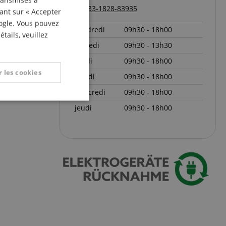
transmises à
+33-1828-83935
ITALIAN
uant sur « Accepter
oogle. Vous pouvez
SPANISH
vendredi
09h30 - 18h00
tails, veuillez
samedi
09h30 - 13h30
lundi
09h30 - 18h00
 les cookies
mardi
09h30 - 18h00
mercredi
09h30 - 18h00
nctionnalité
jeudi
09h30 - 18h00
on des utilisateurs et
aires.