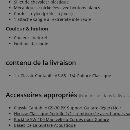
Sillet de chevalet : plastique
Corp
.bin
Mécaniques : nickelées avec boutons blancs
language
_clck
Cordes : nylon (prêtes à jouer)
MUID
Micr
1 attache sangle à l’extrémité inférieure
Corp
.clar
_clsk
Couleur & finition
ANONCHK
Micr
Corp
Couleur : naturel
ledgerCurrency
.c.cla
_ga_K0CLWYC8J6
Finition : brillante
test_cookie
Goog
.doub
session-id
contenu de la livraison
_uetsid
Micr
Corp
.kirst
session-id-time
1 x Classic Cantabile AS-851 1/4 Guitare Classique
MR
Micr
Corp
.c.bi
Accessoires appropriés
(Non inclus dans la livrais
FPLC
MR
Micr
Corp
.c.cla
Classic Cantabile GS-30 BK Support Guitare (léger) Noir
_uetvid
Micr
Housse Classique Rocktile 1/2 - rembourrée avec harnais sa
aHistoryArticles
Corp
Rocktile SW-100 Manivelle à Cordes pour Guitare
.kirst
Bases De La Guitare Acoustique
_gcl_au
Goog