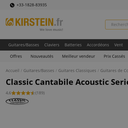
+33-1828-83935
Guitares/Basses
Claviers
Batteries
Accordéons
Vent
Offres
Nouveautés
Meilleur vendeur
Prix Cassés
Accueil
Guitares/Basses
Guitares Classiques
Guitares de C
Classic Cantabile Acoustic Seri
4,6
(189)