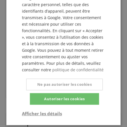
caractère personnel, telles que des
identifiants d’appareil, peuvent être
stander
transmises à Google. Votre consentement
Avis d'
Hermann
le 06.06.2015
est nécessaire pour utiliser ces
Variante
K&M 14046 Tabouret D'Appui Avec Vérin À Gaz
fonctionnalités. En cliquant sur « Accepter
Cette revue a été traduite automatiquement. Langue originale
», vous consentez à l’utilisation des cookies
et à la transmission de vos données à
achat vérifié
Google. Vous pouvez à tout moment retirer
En fait, je cherchais juste une alternative plus stable
votre consentement ou ajuster vos
au GYMNASTIKBALL pour que je puisse me
paramètres. Pour plus de détails, veuillez
positionner DROITEMENT lorsque je suis assis.
consulter notre
politique de confidentialité
Cela correspond pleinement et complètement à l'aide
permanente !
Ne pas autoriser les cookies
Ainsi, il a rempli l'effet désiré de moi.
Autoriser les cookies
Afficher les détails
Des questions concernant ce
Strictement
Performance
Ciblage