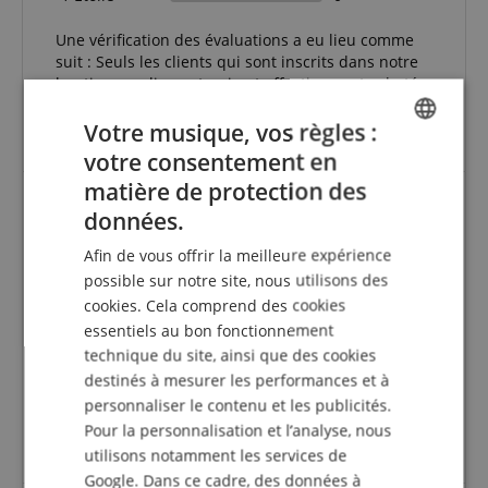
Une vérification des évaluations a eu lieu comme
suit : Seuls les clients qui sont inscrits dans notre
boutique en ligne et qui ont effectivement acheté
le produit chez nous peuvent donner une
évaluation de l'article dans leur compte client.
Votre musique, vos règles :
votre consentement en
ENGLISH
matière de protection des
GERMAN
données.
Une aide précieuse sur un marché
DUTCH
Afin de vous offrir la meilleure expérience
Avis d'
Soap Solution UG
le 03.04.2023
FRENCH
possible sur notre site, nous utilisons des
Cette revue a été traduite automatiquement. Langue originale
cookies. Cela comprend des cookies
ITALIAN
essentiels au bon fonctionnement
achat vérifié
SPANISH
technique du site, ainsi que des cookies
Confortable, il épargne nos pieds sur les marchés. On
destinés à mesurer les performances et à
devrait être debout mais avec cette chaise on peut
personnaliser le contenu et les publicités.
s'asseoir jusqu'à ce que les clients arrivent.... De
l'argent bien dépensé. Il en vaut vraiment la peine....
Pour la personnalisation et l’analyse, nous
Facile à transporter et à plier
utilisons notamment les services de
Google. Dans ce cadre, des données à