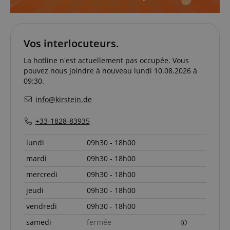
CookieScriptConsent
CookieScript
.kirstein.fr
Vos interlocuteurs.
La hotline n'est actuellement pas occupée. Vous
pouvez nous joindre à nouveau lundi 10.08.2026 à
09:30.
info@kirstein.de
+33-1828-83935
Politique de confidentialité de
sid_key
www.kirstein.fr
lundi
09h30 - 18h00
Google
CrossDomainCookieScriptConsent_389
.crossdomain.cookie-
mardi
09h30 - 18h00
script.com
mercredi
09h30 - 18h00
FPGSID
Google
.kirstein.fr
jeudi
09h30 - 18h00
vendredi
09h30 - 18h00
samedi
fermée