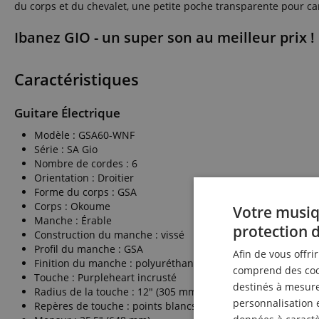
du corps et du chevalet, une petite poche transparente pour car
Ibanez GIO - un super son au meilleur prix !
Caractéristiques
Guitare Électrique
Modèle : GSA60-WNF
Série : SA Gio
Nombre de cordes : 6
Orientation : Droitier
Forme du corps : GSA
Corps : Okoume
Votre musiq
Manche : Érable
protection 
Construction du manche : vissé
Profil du manche : GSA
Afin de vous offri
Finition du manche : polyuréthane satinée
comprend des cook
Touche : Purpleheart incrusté
destinés à mesurer
Radius de la touche : 12" (305 mm)
personnalisation 
Repères de touche : points blancs