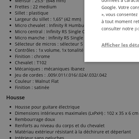
données à caractèr
Mensur : 25,5" (648 mm)
Frettes : 22 medium
Google. Votre cons
Sillet : plastique
», vous consentez 
Largeur du sillet : 1,65" (42 mm)
à tout moment ret
Micro chevalet : Infinity R Humbucker
consulter notre
po
Micro central : Infinity RS Single Coil
Micro manche : Infinity RS Single Coil
Sélecteur de micros : sélecteur 5 positions
Afficher les déta
Contrôles : 1x volume, 1x tonalité
Finition : chrome
Chevalet : T102
Strictemen
nécessair
Mécaniques : mécaniques Ibanez
Jeu de cordes : .009/.011/.016/.024/.032/.042
Couleur : Walnut Flat
Finition : satinée
Housse
Housse pour guitare électrique
Dimensions intérieures maximales (LxPxH) : 102 x 35 x 6 cm
Rembourrage doux
Les cookies stricteme
Renforts au niveau du corps et du chevalet
la gestion des compte
Matériau extérieur résistant à la déchirure et déperlant
Intérieur sans peluches