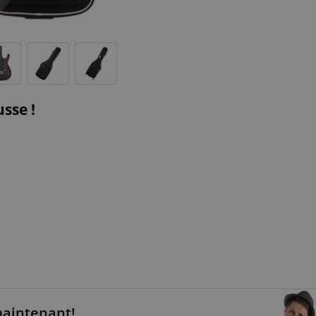
sse !
maintenant!