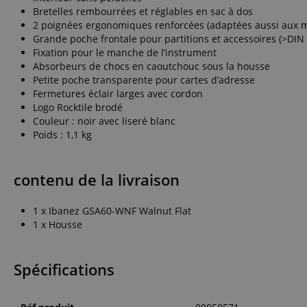
Nom
Bretelles rembourrées et réglables en sac à dos
2 poignées ergonomiques renforcées (adaptées aussi aux m
CookieScriptConse
Grande poche frontale pour partitions et accessoires (>DIN
Fixation pour le manche de l’instrument
Absorbeurs de chocs en caoutchouc sous la housse
sid_key
Petite poche transparente pour cartes d’adresse
Fermetures éclair larges avec cordon
CrossDomainCookie
Logo Rocktile brodé
Couleur : noir avec liseré blanc
FPGSID
Poids : 1,1 kg
contenu de la livraison
Nom
Nom
Fourn
Nom
1 x Ibanez GSA60-WNF Walnut Flat
Doma
sib_cuid
apay-session-
1 x Housse
set
FPID
Goog
.kirst
_ga
_fbp
Meta
Spécifications
session-id-apay
Inc.
.kirst
session-token
MUID
Micr