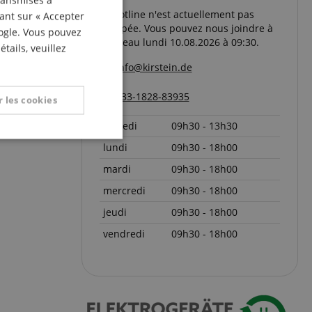
transmises à
ITALIAN
La hotline n'est actuellement pas
uant sur « Accepter
occupée. Vous pouvez nous joindre à
oogle. Vous pouvez
SPANISH
nouveau lundi 10.08.2026 à 09:30.
tails, veuillez
info@kirstein.de
+33-1828-83935
 les cookies
samedi
09h30 - 13h30
nctionnalité
lundi
09h30 - 18h00
mardi
09h30 - 18h00
mercredi
09h30 - 18h00
jeudi
09h30 - 18h00
vendredi
09h30 - 18h00
on des utilisateurs et
aires.