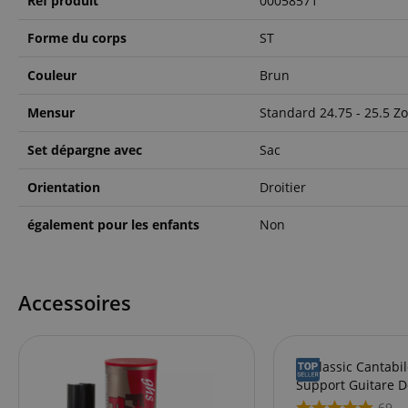
Réf produit
00058571
Corp
.bin
language
Forme du corps
ST
_clck
MUID
Micr
Corp
.clar
Couleur
Brun
_clsk
ANONCHK
Micr
Mensur
Standard 24.75 - 25.5 Zo
Corp
ledgerCurrency
.c.cla
_ga_K0CLWYC8J6
Set dépargne avec
Sac
test_cookie
Goog
.doub
session-id
Orientation
Droitier
_uetsid
Micr
Corp
.kirst
également pour les enfants
Non
session-id-time
MR
Micr
Corp
.c.bi
Accessoires
FPLC
MR
Micr
Corp
.c.cla
_uetvid
Micr
aHistoryArticles
Corp
.kirst
69
_gcl_au
Goog