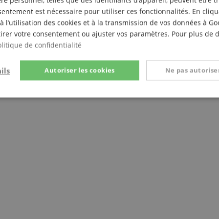
e personnel, telles que des identifiants d’appareil, peuvent être 
entement est nécessaire pour utiliser ces fonctionnalités. En cliq
à l’utilisation des cookies et à la transmission de vos données à G
irer votre consentement ou ajuster vos paramètres. Pour plus de dé
litique de confidentialité
ils
Autoriser les cookies
Ne pas autoriser
t
Performance
Ciblage
Fo
e
Strictement nécessaire
Performance
Ciblage
Fonctionnalité
nt nécessaires permettent des fonctionnalités de base du site Web telles que la connexi
s. Le site Web ne peut pas être utilisé correctement sans les cookies strictement nécess
Fournisseur /