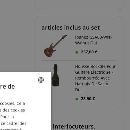
articles inclus au set
Ibanez GSA60-WNF
Walnut Flat
237,00 €
Housse Rocktile Pour
Guitare Électrique -
Rembourrée Avec
Harnais De Sac À
re de
Dos
ENGLISH
28,90 €
 cookies. Cela
GERMAN
e des cookies
DUTCH
 Pour la
 ce cadre, des
FRENCH
Vos interlocuteurs.