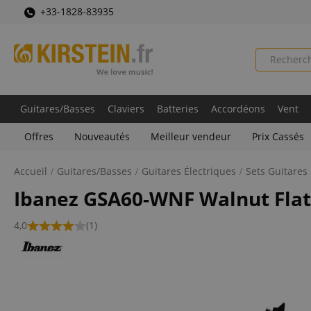
+33-1828-83935
Guitares/Basses
Claviers
Batteries
Accordéons
Vent
Offres
Nouveautés
Meilleur vendeur
Prix Cassés
Accueil
Guitares/Basses
Guitares Électriques
Sets Guitares
Ibanez GSA60-WNF Walnut Flat
4,0
(1)