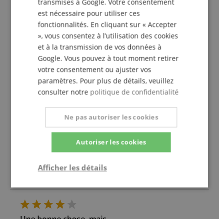
transmises à Google. Votre consentement
est nécessaire pour utiliser ces
4.0
fonctionnalités. En cliquant sur « Accepter
5.0
/
», vous consentez à l’utilisation des cookies
et à la transmission de vos données à
Basé sur 1 Evaluations
Google. Vous pouvez à tout moment retirer
5 Etoiles
0
votre consentement ou ajuster vos
4 Etoiles
1
paramètres. Pour plus de détails, veuillez
3 Etoiles
0
consulter notre
politique de confidentialité
2 Etoiles
0
1 Etoile
0
Ne pas autoriser les cookies
Une vérification des évaluations a eu lieu comme
suit : Seuls les clients qui sont inscrits dans notre
Autoriser les cookies
boutique en ligne et qui ont effectivement acheté
le produit chez nous peuvent donner une
Afficher les détails
évaluation de l'article dans leur compte client.
Strictement
Performance
Ciblage
nécessaire
Une bonne chose, mais...