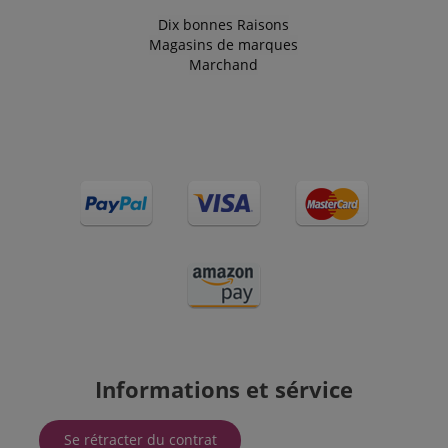
publicité que
l'utilisateur
Dix bonnes Raisons
final a pu
Magasins de marques
voir avant de
visiter ledit
Marchand
site Web.
SM
.c.clarity.ms
Session
This is a
Microsoft
MSN 1st
party cookie
which we use
to measure
the use of
the website
for internal
analytics.
IDE
1 an 1
Ce cookie est
Google LLC
mois
défini par
.doubleclick.net
Doubleclick
et fournit des
informations
sur la
manière dont
l'utilisateur
final utilise le
Informations et sérvice
site Web et
sur toute
publicité que
l'utilisateur
Se rétracter du contrat
final a pu