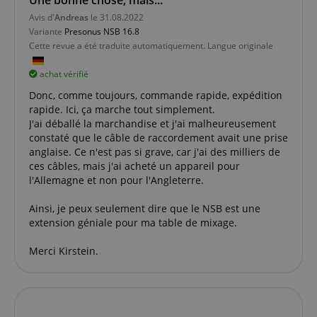
Avis d'
Andreas
le 31.08.2022
Fonctionnalité
Variante
Presonus NSB 16.8
Cette revue a été traduite automatiquement. Langue originale
achat vérifié
Donc, comme toujours, commande rapide, expédition
rapide. Ici, ça marche tout simplement.
Strictement nécessaire
Performance
J'ai déballé la marchandise et j'ai malheureusement
constaté que le câble de raccordement avait une prise
Ciblage
Fonctionnalité
anglaise. Ce n'est pas si grave, car j'ai des milliers de
ces câbles, mais j'ai acheté un appareil pour
Les cookies strictement nécessaires permettent des
l'Allemagne et non pour l'Angleterre.
fonctionnalités de base du site Web telles que la
connexion des utilisateurs et la gestion des
comptes. Le site Web ne peut pas être utilisé
Ainsi, je peux seulement dire que le NSB est une
correctement sans les cookies strictement
extension géniale pour ma table de mixage.
nécessaires.
Fournisseur /
Merci Kirstein.
Nom
E
Domaine
CookieScriptConsent
CookieScript
.kirstein.fr