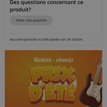
Des questions concernant ce
produit?
Poser une question
Aucune question n'a été posée sur cet article.
Politique de confidentialité de
sid_key
www.kirstein.fr
Google
CrossDomainCookieScriptConsent_389
.crossdomain.cookie-
script.com
FPGSID
Google
.kirstein.fr