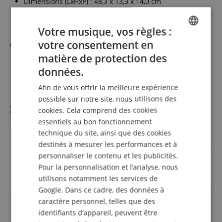
Dimensions (LxHxP) : 48,3 x 13,3 x 14,0 cm
Poids : 4,6 kg
Votre musique, vos règles :
contenu de la livraison
votre consentement en
ENGLISH
matière de protection des
GERMAN
1 x Presonus NSB 32.8 AVB-Stagebox
données.
1 x Câble d'alimentation
DUTCH
Afin de vous offrir la meilleure expérience
FRENCH
possible sur notre site, nous utilisons des
Spécifications
cookies. Cela comprend des cookies
ITALIAN
essentiels au bon fonctionnement
SPANISH
technique du site, ainsi que des cookies
Réf produit
00121442
destinés à mesurer les performances et à
personnaliser le contenu et les publicités.
Couleur
Noir
Pour la personnalisation et l’analyse, nous
utilisons notamment les services de
Google. Dans ce cadre, des données à
caractère personnel, telles que des
l'évaluation des clients
identifiants d’appareil, peuvent être