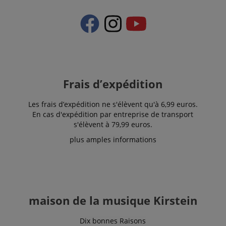
which we use
to measure
the use of
the website
for internal
analytics.
IDE
1 an 1
Ce cookie est
Google LLC
mois
défini par
.doubleclick.net
Doubleclick
et fournit des
Frais d’expédition
informations
sur la
manière dont
Les frais d’expédition ne s'élèvent qu'à 6,99 euros.
l'utilisateur
final utilise le
En cas d'expédition par entreprise de transport
site Web et
s'élèvent à 79,99 euros.
sur toute
publicité que
plus amples informations
l'utilisateur
final a pu
voir avant de
visiter ledit
site Web.
sid
www.kirstein.fr
Session
Il s'agit d'un
nom de
cookie très
maison de la musique Kirstein
courant, mais
lorsqu'il se
trouve en
Dix bonnes Raisons
tant que