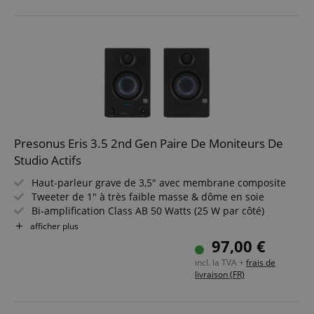
Presonus Eris 3.5 2nd Gen Paire De Moniteurs De
Studio Actifs
Haut-parleur grave de 3,5" avec membrane composite
Tweeter de 1" à très faible masse & dôme en soie
Bi-amplification Class AB 50 Watts (25 W par côté)
Amplificateur casque intégré avec sortie jack 3,5 mm
afficher plus
Boîtier élégant et compact
97,00 €
Entrées jack TRS (L/R, symétrique), paire RCA (L/R), jack
incl. la TVA +
frais de
stéréo 3,5 mm
livraison (FR)