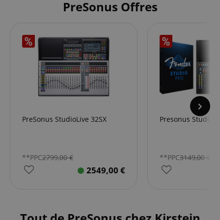
PreSonus Offres
PreSonus StudioLive 32SX
Presonus StudioLi
**PPC
2799,00
€
**PPC
3149,00
€
2549,00
€
Tout de PreSonus chez Kirstein