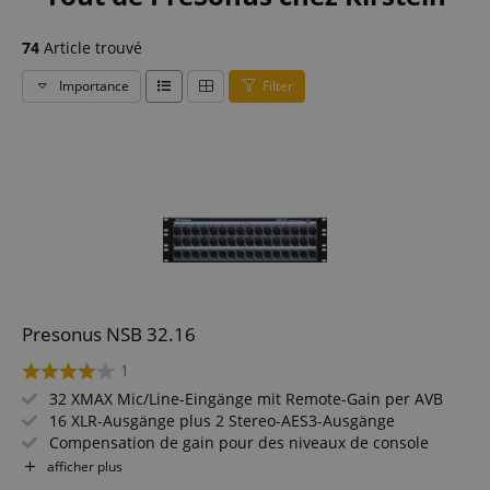
74
Article trouvé
Importance
Filter
Presonus NSB 32.16
1
32 XMAX Mic/Line-Eingänge mit Remote-Gain per AVB
16 XLR-Ausgänge plus 2 Stereo-AES3-Ausgänge
Compensation de gain pour des niveaux de console
indépendants
afficher plus
Switch AVB à 2 ports intégré avec Locking-Ports