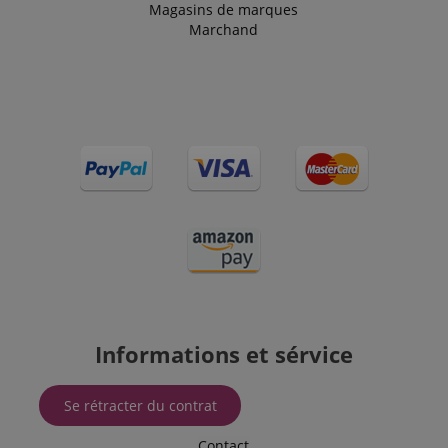
Magasins de marques
cookie de
session, il est
Marchand
susceptible
d'être utilisé
comme pour
la gestion de
l'état de
session.
SRM_B
1 an 3
This is a
Microsoft
semaines
Microsoft
Corporation
MSN 1st
.c.bing.com
party cookie
that ensures
the proper
functioning
of this
website.
Informations et sérvice
Se rétracter du contrat
Contact