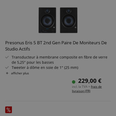
Presonus Eris 5 BT 2nd Gen Paire De Moniteurs De
Studio Actifs
Transducteur à membrane composite en fibre de verre
de 5,25" pour les basses
Tweeter à dôme en soie de 1" (25 mm)
Bluetooth 5.0
afficher plus
Puissance d?amplification Class D de 100 watts
229,00 €
104 dB de pression acoustique maximale continue (SPL)
incl. la TVA +
frais de
Entrées TRS jack (L/R, symétrique), paire RCA (L/R), jack
livraison (FR)
stéréo 3,5 mm