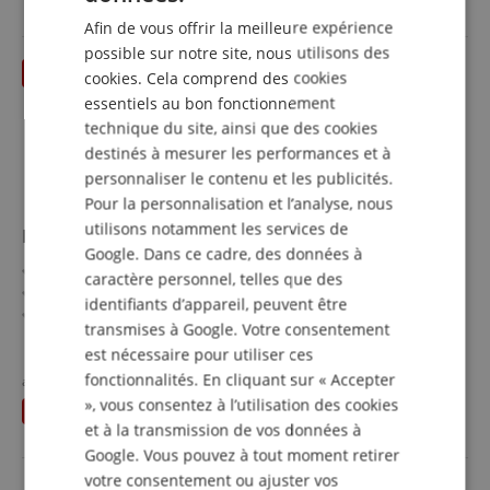
Jusqu?à 34 pistes peuvent être enregistrées directement
DUTCH
sur l?enregistreur SD embarqué
Afin de vous offrir la meilleure expérience
Égaliseur graphique 31 bandes & contrôle DAW
FRENCH
possible sur notre site, nous utilisons des
cookies. Cela comprend des cookies
ITALIAN
essentiels au bon fonctionnement
SPANISH
technique du site, ainsi que des cookies
destinés à mesurer les performances et à
personnaliser le contenu et les publicités.
Pour la personnalisation et l’analyse, nous
utilisons notamment les services de
PreSonus Air XD 15
Google. Dans ce cadre, des données à
Woofer 15" sur mesure et tweeter de compression 1,35"
caractère personnel, telles que des
Puissance : 700 Watt (RMS)
identifiants d’appareil, peuvent être
Réponse en fréquence : 47 Hz à 20 kHz (-3 dB), 40 Hz à
transmises à Google. Votre consentement
20 kHz (-10 dB)
afficher plus
est nécessaire pour utiliser ces
Niveau de pression acoustique maximal : 133,5 dB
549,00 €
fonctionnalités. En cliquant sur « Accepter
Angle de directivité : 90° x 60°
au lieu de jusqu'à présent
595
€
incl. la TVA +
frais de
DSP avancé, écran LCD 2,6" et Bluetooth avec mode TWS-
», vous consentez à l’utilisation des cookies
vous économisez
46,00 €
livraison (FR)
Bridge
et à la transmission de vos données à
Google. Vous pouvez à tout moment retirer
votre consentement ou ajuster vos