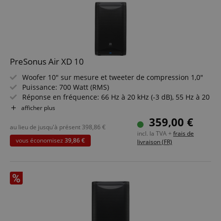
PreSonus Air XD 10
Woofer 10" sur mesure et tweeter de compression 1,0"
Puissance: 700 Watt (RMS)
Réponse en fréquence: 66 Hz à 20 kHz (-3 dB), 55 Hz à 20
kHz (-10 dB)
afficher plus
Niveau de pression acoustique maximal: 130 dB
359,00 €
Angle de couverture: 90° x 60°
au lieu de jusqu'à présent
398,86
€
incl. la TVA +
frais de
DSP avancé, écran LCD 2,6" et Bluetooth avec mode TWS-
vous économisez
39,86 €
livraison (FR)
Bridge