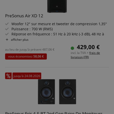
PreSonus Air XD 12
Woofer 12" sur mesure et tweeter de compression 1,35"
Puissance : 700 W (RMS)
Réponse en fréquence : 51 Hz à 20 kHz (-3 dB), 48 Hz à
20 kHz (-10 dB)
afficher plus
Niveau de pression acoustique maximal : 131,5 dB
429,00 €
Angle de directivité : 90° x 60°
au lieu de jusqu'à présent
487,06
€
incl. la TVA +
frais de
DSP avancé, écran LCD 2,6" couleur et Bluetooth avec
vous économisez
58,06 €
livraison (FR)
mode TWS-Bridge
jusqu'à 24.08.2026
PreSonus Eris 4.5 BT 2nd Gen Paire De Moniteurs