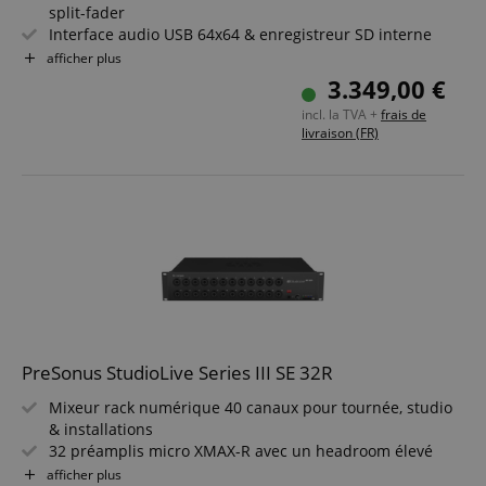
split-fader
Interface audio USB 64x64 & enregistreur SD interne
16 sorties de mix (12x XLR, 4x TRS 6,35 mm)
afficher plus
DSP 32 bits & convertisseurs AD/DA 115 dB
3.349,00 €
Réseau AVB, routage étendu et fonctions I/O avancées
incl. la TVA +
frais de
Intégration transparente avec Studio One Pro & Capture
livraison (FR)
PreSonus StudioLive Series III SE 32R
Mixeur rack numérique 40 canaux pour tournée, studio
& installations
32 préamplis micro XMAX-R avec un headroom élevé
Interface audio USB 64x64 pour enregistrements
afficher plus