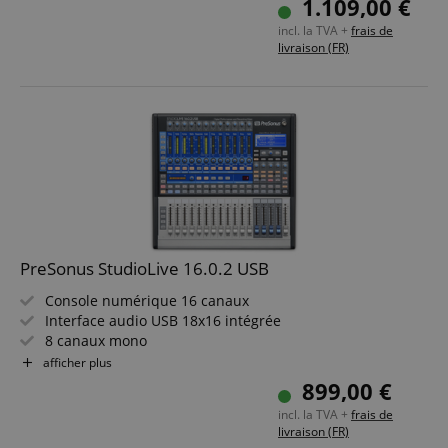
1.109,00 €
Contrôle via UC Surface et StudioLive Series III
incl. la TVA +
frais de
Boîtier métallique robuste pour tournée et installation
livraison (FR)
PreSonus StudioLive 16.0.2 USB
Console numérique 16 canaux
Interface audio USB 18x16 intégrée
8 canaux mono
13 préamplis XMAX Class-A à très faible bruit
afficher plus
Section talkback avec entrée micro XLR dédiée
899,00 €
50 presets Fat Channel, 50 emplacements utilisateur
incl. la TVA +
frais de
17 faders de 60 mm haute qualité
livraison (FR)