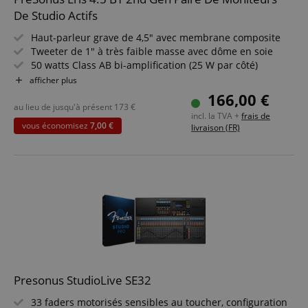
De Studio Actifs
Haut-parleur grave de 4,5" avec membrane composite
Tweeter de 1" à très faible masse avec dôme en soie
50 watts Class AB bi-amplification (25 W par côté)
Bluetooth 5.0
afficher plus
Construction interne optimisée pour amortir les
166,00 €
résonances
au lieu de jusqu'à présent
173
€
incl. la TVA +
frais de
Entrées TRS jack (L/R, symétrique), paire RCA (L/R), jack
vous économisez
7,00 €
livraison (FR)
stéréo 3,5 mm
Amplificateur casque intégré avec sortie jack 3,5 mm
Presonus StudioLive SE32
33 faders motorisés sensibles au toucher, configuration