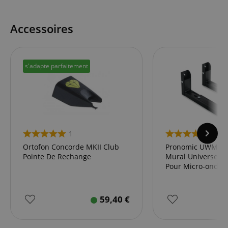
Accessoires
s'adapte parfaitement
1
1
Ortofon Concorde MKII Club
Pronomic UWM-30
Pointe De Rechange
Mural Universel T
Pour Micro-ondes
59,40
€