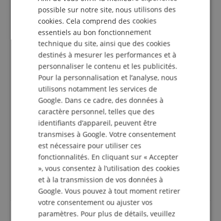
Ortofon Concorde (Night)Club MKII - Der
FRENCH
possible sur notre site, nous utilisons des
Standard
cookies. Cela comprend des cookies
Avis d'
Dieter
le 24.09.2018
ITALIAN
essentiels au bon fonctionnement
Cette revue a été traduite automatiquement. Langue originale
SPANISH
technique du site, ainsi que des cookies
achat vérifié
destinés à mesurer les performances et à
personnaliser le contenu et les publicités.
Que dois-je écrire de long à ce sujet - L'aiguille est de
facto la norme par excellence. Eh bien, il y a mieux -
Pour la personnalisation et l’analyse, nous
certainement. 1. à quel prix et 2. à la longévité. Mais
utilisons notamment les services de
si vous écoutez beaucoup de vinyles et que vous ne
Google. Dans ce cadre, des données à
possédez pas d'appareil haut de gamme, mais que
caractère personnel, telles que des
vous ne voulez pas vous priver de la qualité et de la
identifiants d’appareil, peuvent être
longévité, vous ne pouvez pas contourner cette
transmises à Google. Votre consentement
aiguille. Je l'utilise pour la numérisation. J'ai hérité
est nécessaire pour utiliser ces
d'une collection de vinyles des années 50, 60, 70, tous
styles confondus. Je pense que c'est pour cela que ce
fonctionnalités. En cliquant sur « Accepter
projet a été construit. Il avait déjà un prédécesseur en
», vous consentez à l’utilisation des cookies
1985, et il est très heureux depuis.
et à la transmission de vos données à
Avec de nombreuses salutations musicales
Google. Vous pouvez à tout moment retirer
votre consentement ou ajuster vos
paramètres. Pour plus de détails, veuillez