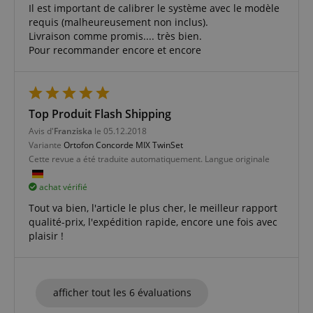
Il est important de calibrer le système avec le modèle
Ciblage
Fonctionnalité
requis (malheureusement non inclus).
Livraison comme promis.... très bien.
Les cookies strictement nécessaires permettent des
Pour recommander encore et encore
fonctionnalités de base du site Web telles que la
connexion des utilisateurs et la gestion des
comptes. Le site Web ne peut pas être utilisé
correctement sans les cookies strictement
nécessaires.
Top Produit Flash Shipping
Fournisseur /
Nom
E
Domaine
Avis d'
Franziska
le 05.12.2018
Variante
Ortofon Concorde MIX TwinSet
CookieScriptConsent
CookieScript
Cette revue a été traduite automatiquement. Langue originale
.kirstein.fr
achat vérifié
Tout va bien, l'article le plus cher, le meilleur rapport
qualité-prix, l'expédition rapide, encore une fois avec
plaisir !
afficher tout les 6 évaluations