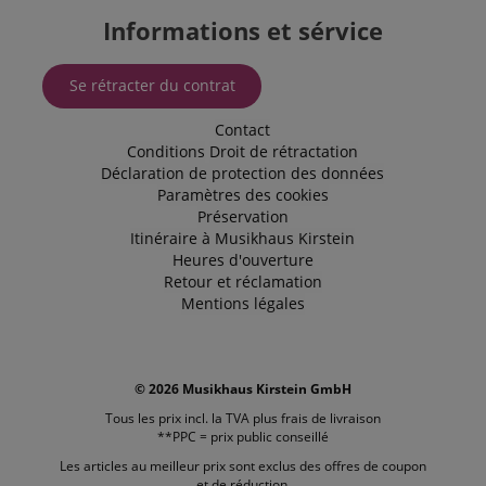
susceptible
Informations et sérvice
d'être utilisé
comme pour
la gestion de
l'état de
Se rétracter du contrat
session.
SRM_B
1 an 3
This is a
Microsoft
Contact
semaines
Microsoft
Corporation
MSN 1st
Conditions
Droit de rétractation
.c.bing.com
party cookie
Déclaration de protection des données
that ensures
Paramètres des cookies
the proper
functioning
Préservation
of this
Itinéraire à Musikhaus Kirstein
website.
Heures d'ouverture
Retour et réclamation
Mentions légales
© 2026 Musikhaus Kirstein GmbH
Tous les prix incl. la TVA plus
frais de livraison
**PPC = prix public conseillé
Les articles au meilleur prix sont exclus des offres de coupon
et de réduction.