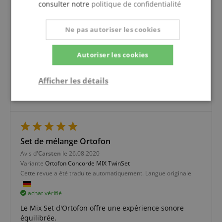
consulter notre
politique de confidentialité
Produit top et livraison ponctuelle
Avis d'
Eveline
le 05.01.2022
Ne pas autoriser les cookies
Variante
Ortofon Concorde MKII Digital TwinSet
Cette revue a été traduite automatiquement. Langue originale
Autoriser les cookies
achat vérifié
Malgré une commande passée quelques jours avant
Afficher les détails
Noël, le colis est arrivé à temps. Plus que satisfait !
Produit top.
Strictement
Performance
Ciblage
nécessaire
Set de mélange Ortofon
Fonctionnalité
Avis d'
Carsten
le 26.08.2020
Variante
Ortofon Concorde MIX TwinSet
Cette revue a été traduite automatiquement. Langue originale
achat vérifié
Le Mix Set d'Ortofon offre une expérience sonore
équilibrée.
Strictement nécessaire
Performance