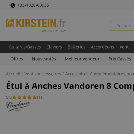
+33-1828-83935
Guitares/Basses
Claviers
Batteries
Accordéons
Vent
Offres
Nouveautés
Meilleur vendeur
Prix Cassés
Accueil
Vent
Accessoires
Accessoires Complémentaires pou
Étui à Anches Vandoren 8 Com
5,0
(1)