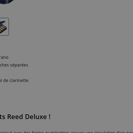
rano
nches séparées
i de clarinette
s Reed Deluxe !
 spécial avec des fentes numérotées assure une circulation d’air p