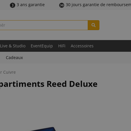
3 ans garantie
30 jours garantie de rembourse
Live & Studio
EventEquip
HiFi
Accessoires
Cadeaux
r Cuivre
partiments Reed Deluxe