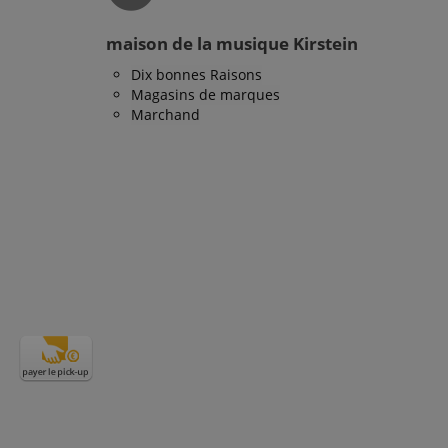
ivités des pages
reprendre là où ils
maison de la musique Kirstein
and functionality
easure the use of
ing experience. It
Dix bonnes Raisons
easure how users
Magasins de marques
Marchand
ing cookie. It allows
 user on the website,
site.
user's reading
ions sur la manière
té que l'utilisateur
easure the use of
ions sur la manière
té que l'utilisateur
trouve en tant que
ur la gestion de
roper functioning of