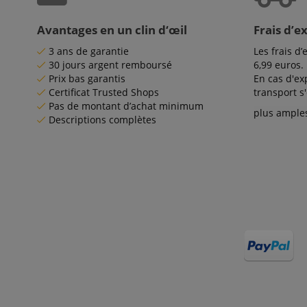
Micr
Corp
.c.bi
Avantages en un clin d‘œil
Frais d’e
FPLC
MR
Micr
3 ans de garantie
Les frais d’
Corp
.c.cla
30 jours argent remboursé
6,99 euros.
Prix bas garantis
En cas d'ex
_uetvid
Micr
aHistoryArticles
Certificat Trusted Shops
transport s
Corp
.kirst
Pas de montant d’achat minimum
plus ample
Descriptions complètes
_gcl_au
Goog
.kirst
SM
.c.cla
IDE
Goog
.doub
sid
www.k
SRM_B
Micr
Corp
.c.bi