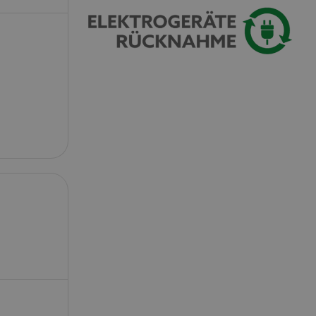
on des utilisateurs et
aires.
okie-Script.com
or cookie consent
y for Cookie-
to work properly.
serve user session
.