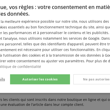
ue, vos règles : votre consentement en matiè
des données.
r la meilleure expérience possible sur notre site, nous utilisons des
ies essentiels au bon fonctionnement technique du site, ainsi qu
tte,
 les performances et à personnaliser le contenu et les publicités.
phon
et l’analyse, nous utilisons notamment les services de Google. Dans
e personnel, telles que des identifiants d’appareil, peuvent être 
entement est nécessaire pour utiliser ces fonctionnalités. En cliq
à l’utilisation des cookies et à la transmission de vos données à G
irer votre consentement ou ajuster vos paramètres. Pour plus de dé
litique de confidentialité
1
0
0
ils
Autoriser les cookies
Ne pas autoriser
0
0
t
Performance
Ciblage
Fo
e
s les clients qui sont inscrits dans notre boutique en ligne et qui o
ne évaluation de l'article dans leur compte client.