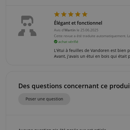
Élégant et fonctionnel
Avis d'
Martin
le 25.06.2025
Cette revue a été traduite automatiquement. L
Les cookies stricteme
achat vérifié
la gestion des compte
L'étui à feuilles de Vandoren est bien pl
Nom
Avant, j'avais un étui en bois qui était 
CookieScriptConse
Des questions concernant ce produi
sid_key
CrossDomainCookie
Poser une question
FPGSID