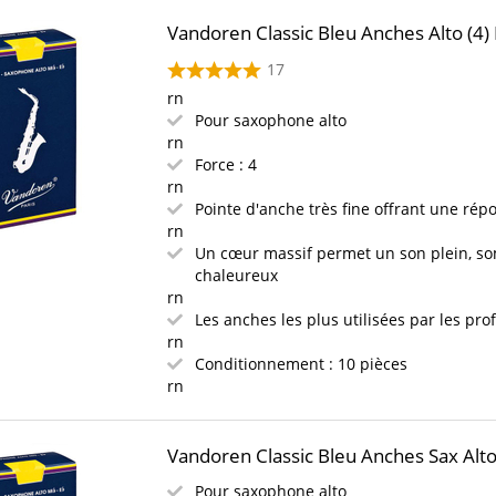
Vandoren Classic Bleu Anches Alto (4)
17
rn
Pour saxophone alto
rn
Force : 4
rn
Pointe d'anche très fine offrant une répo
rn
Un cœur massif permet un son plein, s
chaleureux
rn
Les anches les plus utilisées par les pro
rn
Conditionnement : 10 pièces
rn
Vandoren Classic Bleu Anches Sax Alto
Pour saxophone alto