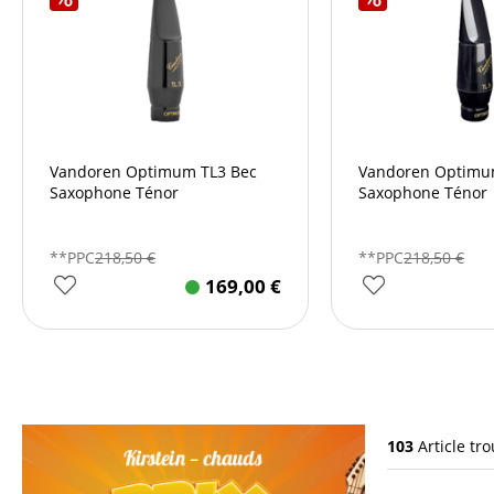
Vandoren Optimum TL3 Bec
Vandoren Optimu
Saxophone Ténor
Saxophone Ténor
**PPC
218,50
€
**PPC
218,50
€
169,00
€
103
Article tr