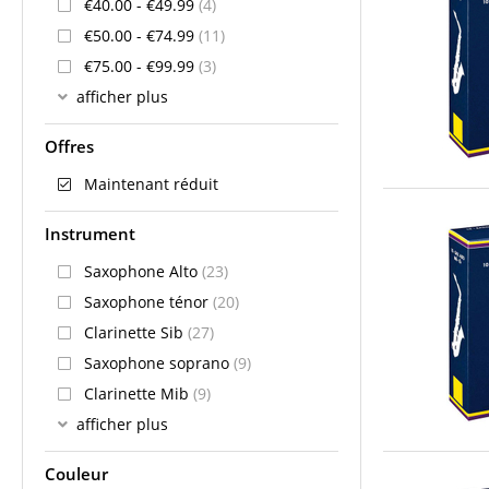
€40.00 - €49.99
(4)
€50.00 - €74.99
(11)
€75.00 - €99.99
(3)
afficher plus
Offres
Maintenant réduit
Instrument
Saxophone Alto
(23)
Saxophone ténor
(20)
Clarinette Sib
(27)
Saxophone soprano
(9)
Clarinette Mib
(9)
afficher plus
Couleur