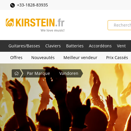
+33-1828-83935
Guitares/Basses
Claviers
Batteries
Accordéons
Vent
Offres
Nouveautés
Meilleur vendeur
Prix Cassés
Accueil
Par Marque
Vandoren