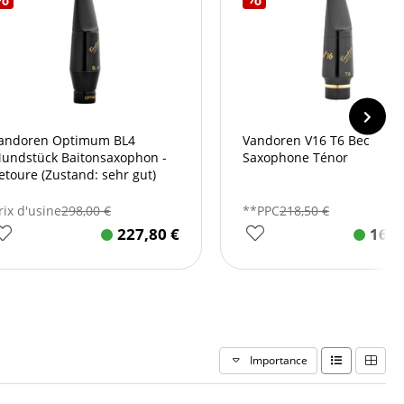
andoren Optimum BL4
Vandoren V16 T6 Bec
undstück Baitonsaxophon -
Saxophone Ténor
etoure (Zustand: sehr gut)
rix d'usine
298,00
€
**PPC
218,50
€
227,80
€
169
Importance