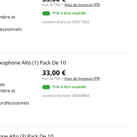
incl. la TVA +
frais de livraison (FR)
Prêt à être expédié
ombre et
numéro d'article: 00017392
fessionnels
xophone Alto (1) Pack De 10
33,00 €
incl. la TVA +
frais de livraison (FR)
ile
Prêt à être expédié
ombre et
numéro d'article: 00040864
professionnels
ne Alto (3) Pack De 10