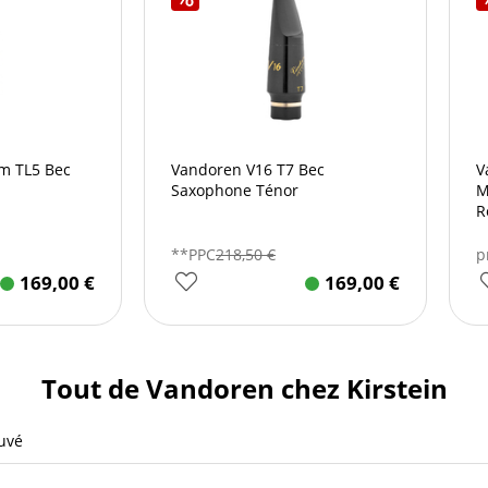
m TL5 Bec
Vandoren V16 T7 Bec
V
Saxophone Ténor
M
R
**PPC
218,50
€
p
169,00
€
169,00
€
Tout de Vandoren chez Kirstein
ouvé