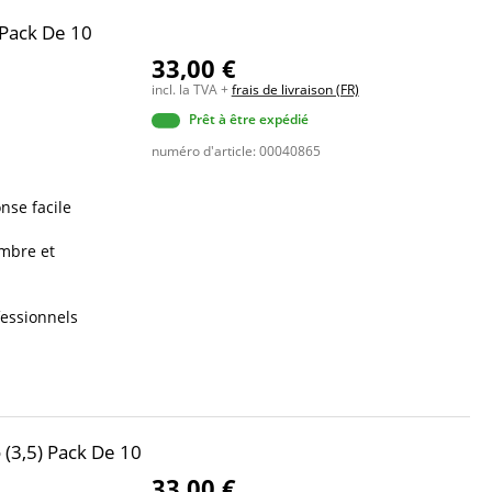
 Pack De 10
33,00 €
incl. la TVA +
frais de livraison (FR)
Prêt à être expédié
numéro d'article: 00040865
nse facile
ombre et
fessionnels
 (3,5) Pack De 10
33,00 €