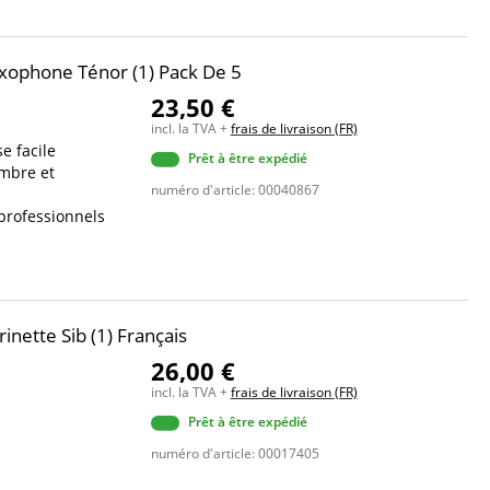
xophone Ténor (1) Pack De 5
23,50 €
incl. la TVA +
frais de livraison (FR)
e facile
Prêt à être expédié
ombre et
numéro d'article: 00040867
professionnels
nette Sib (1) Français
26,00 €
incl. la TVA +
frais de livraison (FR)
Prêt à être expédié
numéro d'article: 00017405