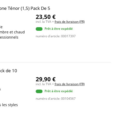
ne Ténor (1,5) Pack De 5
23,50 €
incl. la TVA +
frais de livraison (FR)
le
Prêt à être expédié
ombre et chaud
numéro d'article: 00017397
fessionnels
ack de 10
29,90 €
incl. la TVA +
frais de livraison (FR)
e
Prêt à être expédié
numéro d'article: 00104567
 les styles