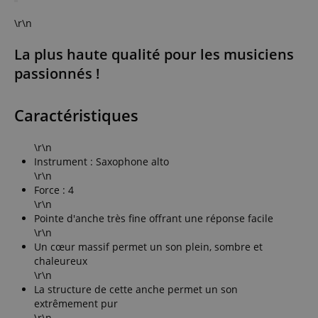
\r\n
La plus haute qualité pour les musiciens
passionnés !
Caractéristiques
\r\n
Instrument : Saxophone alto
\r\n
Force : 4
\r\n
Pointe d'anche très fine offrant une réponse facile
\r\n
Un cœur massif permet un son plein, sombre et
chaleureux
\r\n
La structure de cette anche permet un son
extrêmement pur
\r\n