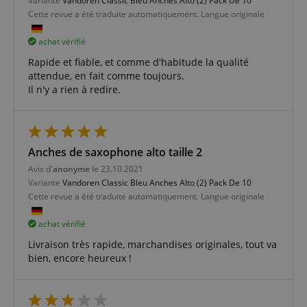
Variante
Vandoren Classic Bleu Anches Alto (2) Pack De 10
Cette revue a été traduite automatiquement. Langue originale
Politique de confidentialité de
sid_key
www.kirstein.fr
achat vérifié
Google
CrossDomainCookieScriptConsent_389
.crossdomain.cookie-
Rapide et fiable, et comme d'habitude la qualité
script.com
attendue, en fait comme toujours.
Il n'y a rien à redire.
FPGSID
Google
.kirstein.fr
Anches de saxophone alto taille 2
Avis d'
anonyme
le 23.10.2021
Variante
Vandoren Classic Bleu Anches Alto (2) Pack De 10
Cette revue a été traduite automatiquement. Langue originale
Fournisseur /
achat vérifié
Nom
Expiration
La description
Domaine
Fournisseur /
La
Nom
Expiration
Domaine
description
Livraison très rapide, marchandises originales, tout va
apay-session-
1 an
Ce cookie est
Amazon.com
Fournisseur /
La
bien, encore heureux !
Nom
Expiration
set
défini par
sib_cuid
Inc.
.www.kirstein.fr
6 mois 5
This cookie is
Domaine
description
Amazon Pay.
www.kirstein.fr
jours
used to
Les cookies de
identify the
FPID
1 an 1
This cookie is
Google
session sont
visitor
mois
used to track
.kirstein.fr
utilisés par le
through an
user