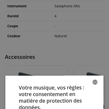
Instrument
Saxophone Alto
Dureté
4
Coupe
-
Couleur
Naturel
Accessoires
Votre musique, vos règles :
votre consentement en
ENGLISH
matière de protection des
GERMAN
données.
2