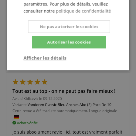
4 Etoiles
1
paramètres. Pour plus de détails, veuillez
3 Etoiles
1
consulter notre
politique de confidentialité
2 Etoiles
0
1 Etoile
0
Ne pas autoriser les cookies
Une vérification des évaluations a eu lieu comme
Autoriser les cookies
suit : Seuls les clients qui sont inscrits dans notre
boutique en ligne et qui ont effectivement acheté
le produit chez nous peuvent donner une
Afficher les détails
évaluation de l'article dans leur compte client.
Strictement
Performance
Ciblage
nécessaire
Tout est au top - on ne peut pas faire mieux !
Avis d'
Kidisevic
le 09.12.2025
Fonctionnalité
Variante
Vandoren Classic Bleu Anches Alto (2) Pack De 10
Cette revue a été traduite automatiquement. Langue originale
achat vérifié
Je suis absolument ravie ! Ici, tout est vraiment parfait