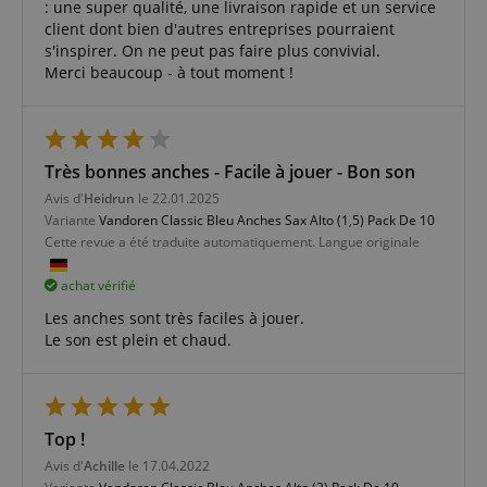
: une super qualité, une livraison rapide et un service
Strictement nécessaire
Performance
client dont bien d'autres entreprises pourraient
s'inspirer. On ne peut pas faire plus convivial.
Ciblage
Fonctionnalité
Merci beaucoup - à tout moment !
Les cookies strictement nécessaires permettent des
fonctionnalités de base du site Web telles que la
connexion des utilisateurs et la gestion des
comptes. Le site Web ne peut pas être utilisé
correctement sans les cookies strictement
Très bonnes anches - Facile à jouer - Bon son
nécessaires.
Avis d'
Heidrun
le 22.01.2025
Fournisseur /
Variante
Vandoren Classic Bleu Anches Sax Alto (1,5) Pack De 10
Nom
E
Domaine
Cette revue a été traduite automatiquement. Langue originale
CookieScriptConsent
CookieScript
.kirstein.fr
achat vérifié
Les anches sont très faciles à jouer.
Le son est plein et chaud.
Top !
Avis d'
Achille
le 17.04.2022