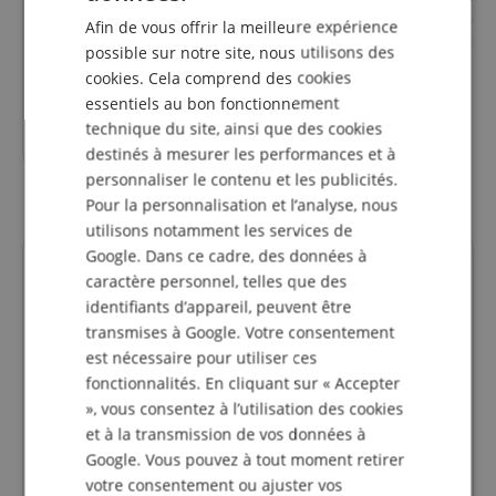
DUTCH
Leblanc Étui À Anches Reed
Leblanc Étui À An
Afin de vous offrir la meilleure expérience
Guard Saxophone
Guard Saxophone
FRENCH
possible sur notre site, nous utilisons des
Alto/Clarinette Alto
Ténor/Clarinette 
cookies. Cela comprend des cookies
ITALIAN
essentiels au bon fonctionnement
SPANISH
technique du site, ainsi que des cookies
8,30
€
destinés à mesurer les performances et à
personnaliser le contenu et les publicités.
Pour la personnalisation et l’analyse, nous
utilisons notamment les services de
Google. Dans ce cadre, des données à
l'évaluation des clients
caractère personnel, telles que des
identifiants d’appareil, peuvent être
transmises à Google. Votre consentement
est nécessaire pour utiliser ces
4.8
5.0
fonctionnalités. En cliquant sur « Accepter
/
», vous consentez à l’utilisation des cookies
Basé sur 17 Evaluations
et à la transmission de vos données à
afficher tout les évaluations
Google. Vous pouvez à tout moment retirer
votre consentement ou ajuster vos
5 Etoiles
15