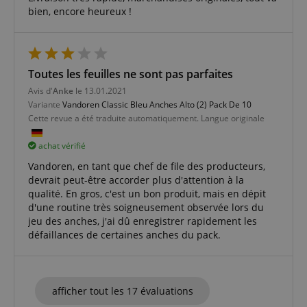
bien, encore heureux !
Politique de confidentialité de
sid_key
www.kirstein.fr
Toutes les feuilles ne sont pas parfaites
Google
CrossDomainCookieScriptConsent_389
.crossdomain.cookie-
Avis d'
Anke
le 13.01.2021
script.com
Variante
Vandoren Classic Bleu Anches Alto (2) Pack De 10
Cette revue a été traduite automatiquement. Langue originale
FPGSID
Google
.kirstein.fr
achat vérifié
Vandoren, en tant que chef de file des producteurs,
devrait peut-être accorder plus d'attention à la
qualité. En gros, c'est un bon produit, mais en dépit
d'une routine très soigneusement observée lors du
jeu des anches, j'ai dû enregistrer rapidement les
défaillances de certaines anches du pack.
Fournisseur /
Nom
Expiration
La description
Domaine
Fournisseur /
La
Nom
Expiration
Domaine
description
apay-session-
1 an
Ce cookie est
Amazon.com
Fournisseur /
La
afficher tout les 17 évaluations
Nom
Expiration
set
défini par
sib_cuid
Inc.
.www.kirstein.fr
6 mois 5
This cookie is
Domaine
description
Amazon Pay.
www.kirstein.fr
jours
used to