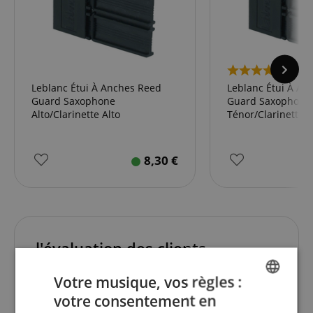
2
Leblanc Étui À Anches Reed
Leblanc Étui À An
Guard Saxophone
Guard Saxophone
Alto/Clarinette Alto
Ténor/Clarinette 
8,30
€
l'évaluation des clients
Votre musique, vos règles :
votre consentement en
4.8
ENGLISH