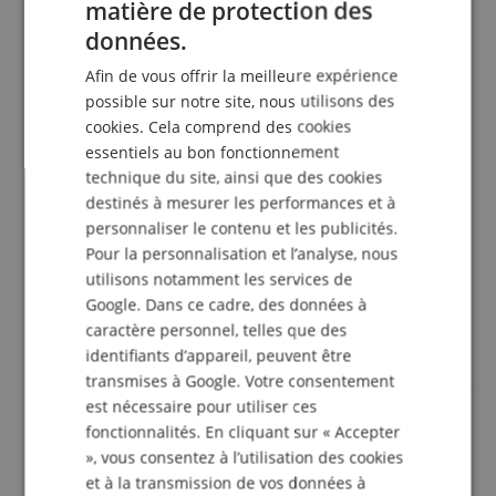
5.0
matière de protection des
/
GERMAN
données.
Basé sur 17 Evaluations
DUTCH
afficher tout les évaluations
Afin de vous offrir la meilleure expérience
FRENCH
possible sur notre site, nous utilisons des
5 Etoiles
15
cookies. Cela comprend des cookies
4 Etoiles
1
ITALIAN
essentiels au bon fonctionnement
3 Etoiles
1
SPANISH
technique du site, ainsi que des cookies
2 Etoiles
0
destinés à mesurer les performances et à
1 Etoile
0
personnaliser le contenu et les publicités.
Une vérification des évaluations a eu lieu comme
Pour la personnalisation et l’analyse, nous
suit : Seuls les clients qui sont inscrits dans notre
utilisons notamment les services de
boutique en ligne et qui ont effectivement acheté
Google. Dans ce cadre, des données à
le produit chez nous peuvent donner une
caractère personnel, telles que des
évaluation de l'article dans leur compte client.
identifiants d’appareil, peuvent être
transmises à Google. Votre consentement
est nécessaire pour utiliser ces
fonctionnalités. En cliquant sur « Accepter
Très bonnes anches - Facile à jouer - Bon son
», vous consentez à l’utilisation des cookies
Avis d'
Heidrun
le 22.01.2025
et à la transmission de vos données à