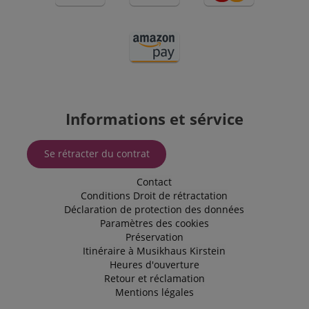
lorsqu'il se
trouve en
tant que
cookie de
session, il est
susceptible
d'être utilisé
comme pour
la gestion de
l'état de
session.
Informations et sérvice
SRM_B
1 an 3
This is a
Microsoft
semaines
Microsoft
Corporation
MSN 1st
.c.bing.com
Se rétracter du contrat
party cookie
that ensures
the proper
Contact
functioning
of this
Conditions
Droit de rétractation
website.
Déclaration de protection des données
Paramètres des cookies
Préservation
Itinéraire à Musikhaus Kirstein
Heures d'ouverture
Retour et réclamation
Mentions légales