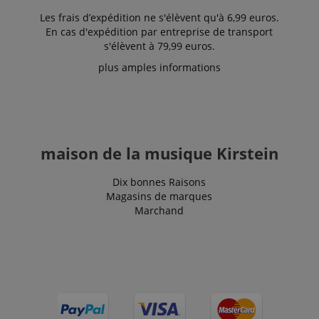
Microsoft
Les frais d’expédition ne s'élèvent qu'à 6,99 euros.
MSN 1st
party cookie
En cas d'expédition par entreprise de transport
which we use
s'élèvent à 79,99 euros.
to measure
the use of
plus amples informations
the website
for internal
analytics.
IDE
1 an 1
Ce cookie est
Google LLC
mois
défini par
.doubleclick.net
Doubleclick
et fournit des
informations
maison de la musique Kirstein
sur la
manière dont
l'utilisateur
Dix bonnes Raisons
final utilise le
Magasins de marques
site Web et
sur toute
Marchand
publicité que
l'utilisateur
final a pu
voir avant de
visiter ledit
site Web.
sid
www.kirstein.fr
Session
Il s'agit d'un
nom de
cookie très
courant, mais