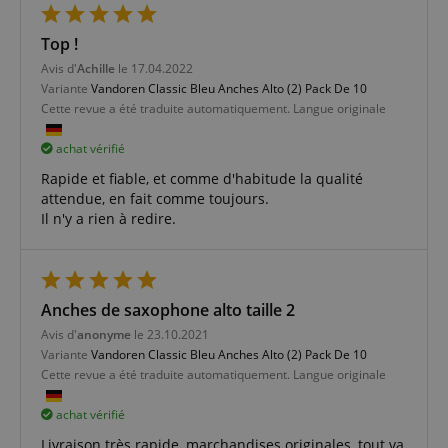
Top !
Strictement nécessaire
Performance
Avis d'
Achille
le 17.04.2022
Variante
Vandoren Classic Bleu Anches Alto (2) Pack De 10
Ciblage
Fonctionnalité
Cette revue a été traduite automatiquement. Langue originale
Les cookies strictement nécessaires permettent des
fonctionnalités de base du site Web telles que la
achat vérifié
connexion des utilisateurs et la gestion des
comptes. Le site Web ne peut pas être utilisé
Rapide et fiable, et comme d'habitude la qualité
correctement sans les cookies strictement
attendue, en fait comme toujours.
nécessaires.
Il n'y a rien à redire.
Fournisseur /
Nom
E
Domaine
CookieScriptConsent
CookieScript
.kirstein.fr
Anches de saxophone alto taille 2
Avis d'
anonyme
le 23.10.2021
Variante
Vandoren Classic Bleu Anches Alto (2) Pack De 10
Cette revue a été traduite automatiquement. Langue originale
achat vérifié
Livraison très rapide, marchandises originales, tout va